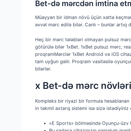
Bet-də mərcdən imtina 
Müəyyən bir idman növü üçün xəttə keçmək 
əvvəl mərc edilə bilər. Canlı – bunlar artıq
Heç bir mərc tələbləri olmayan pulsuz mərcl
götürülə bilər 1xBet. 1xBet pulsuz mərc, re
proqramMərclər 1xBet Android və iOS cihazla
tam uyğun gəlir. Proqram vasitəsilə oyunçu
bilərlər.
x Bet-də mərc növləri
Kompleks bir riyazi bir formula hesablanan 
in təkmil axtarış sistemi isə sizə istədiyin
«E Sports» bölməsində Oyunçu-üzv həm
Bu sadəcə cihazınızın naməlum mənbə