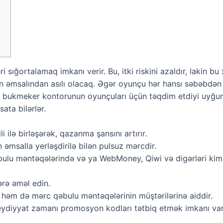
sığortalamaq imkanı verir. Bu, itki riskini azaldır, lakin b
 əmsalından asılı olacaq. Əgər oyunçu hər hansı səbəbdən 
t bukmeker kontorunun oyunçuları üçün təqdim etdiyi uyğun v
ata bilərlər.
li ilə birləşərək, qazanma şansını artırır.
əmsalla yerləşdirilə bilən pulsuz mərcdir.
ulu məntəqələrində və ya WebMoney, Qiwi və digərləri kimi
rə əməl edin.
həm də mərc qəbulu məntəqələrinin müştərilərinə aiddir.
ydiyyat zamanı promosyon kodları tətbiq etmək imkanı var