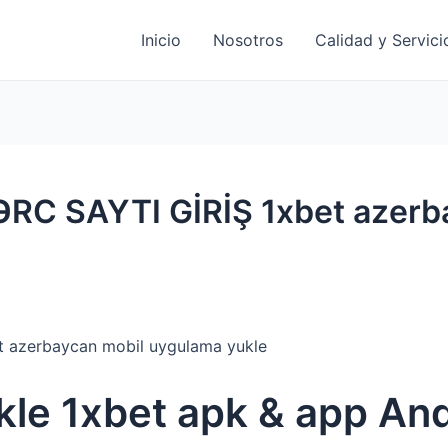
Inicio
Nosotros
Calidad y Servici
RC SAYTI GİRİŞ 1xbet azerb
 azerbaycan mobil uygulama yukle
le 1xbet apk & app Andr