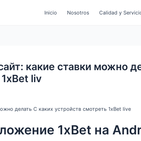
Inicio
Nosotros
Calidad y Servici
сайт: какие ставки можно д
1xBet liv
ожно делать С каких устройств смотреть 1xBet live
ложение 1xBet на Andro