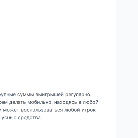
 крупные суммы выигрышей регулярно.
ем делать мобильно, находясь в любой
ми может воспользоваться любой игрок
нусные средства.