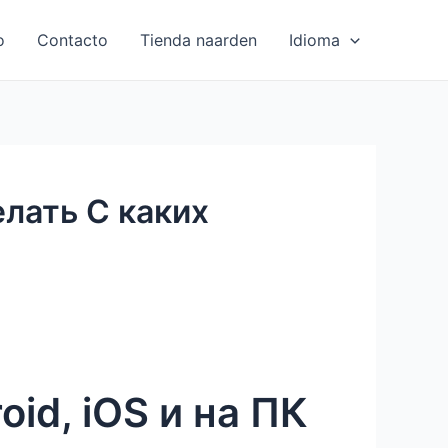
o
Contacto
Tienda naarden
Idioma
елать С каких
id, iOS и на ПК