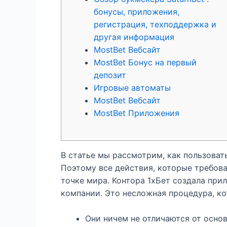
бонусы, приложения,
регистрация, техподдержка и
другая информация
MostBet Вебсайт
MostBet Бонус на первый
депозит
Игровые автоматы
MostBet Вебсайт
MostBet Приложения
В статье мы рассмотрим, как пользоват
Поэтому все действия, которые требов
точке мира. Контора 1хБет создала при
компании. Это несложная процедура, ко
Они ничем не отличаются от основ