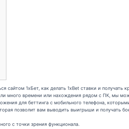
ься сайтом 1хБет, как делать 1xBet ставки и получать
али много времени или нахождения рядом с ПК, мы мож
ложения для беттинга с мобильного телефона, которы
торая позволит вам выводить выигрыши и получать бо
ного с точки зрения функционала.