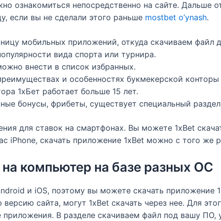
но ознакомиться непосредственно на сайте. Дальше 
у, если вы не сделали этого раньше
mostbet o’ynash
.
аницу мобильных приложений, откуда скачиваем файл 
опулярности вида спорта или турнира.
можно внести в список избранных.
преимуществах и особенностях букмекерской конторы 
ора 1хБет работает больше 15 лет.
ные бонусы, фрибеты, существует специальный раздел
ния для ставок на смартфонах. Вы можете 1xBet скача
с iPhone, скачать приложение 1xBet можно с того же р
 на компьютер на базе разных ОС
ndroid и iOS, поэтому вы можете скачать приложение 
версию сайта, могут 1xBet скачать через нее. Для это
 приложения. В разделе скачиваем файл под вашу ПО,