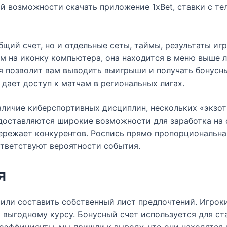
ой возможности скачать приложение 1xBet, ставки с т
бщий счет, но и отдельные сеты, таймы, результаты игр
м на иконку компьютера, она находится в меню выше л
я позволит вам выводить выигрыши и получать бонусны
дает доступ к матчам в региональных лигах.
ичие киберспортивных дисциплин, нескольких «экзоти
доставляются широкие возможности для заработка на с
ережает конкурентов. Роспись прямо пропорциональна
тветствуют вероятности события.
я
 или составить собственный лист предпочтений. Игрок
 выгодному курсу. Бонусный счет используется для ст