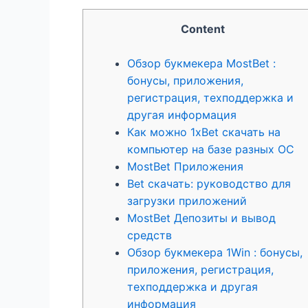
Content
Обзор букмекера MostBet :
бонусы, приложения,
регистрация, техподдержка и
другая информация
Как можно 1xBet скачать на
компьютер на базе разных ОС
MostBet Приложения
Bet скачать: руководство для
загрузки приложений
MostBet Депозиты и вывод
средств
Обзор букмекера 1Win : бонусы,
приложения, регистрация,
техподдержка и другая
информация