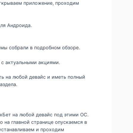
открываем приложение, проходим
для Андроида.
мы собрали в подробном обзоре.
 с актуальными акциями.
ть на любой девайс и иметь полный
аздела.
1хБет на любой девайс под этими ОС.
го на главной странице опускаемся в
 устанавливаем и проходим