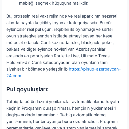
məbləği seçmək hüququna malikdir.
Bu, prosesin real vaxt rejimində və real aparıcının nəzarəti
altında həyata keçirildiyi oyunlar kateqoriyasıdır. Bu cür
əyləncələr real pul üçün, rəqibləri ilə oynamağı və sərfəli
oyun strategiyalarından istifadə etməyi sevən hər kəsə
müraciət edəcək. Canlı kazinoda rulet, blackjack, poker,
bakara və digər əyləncə növləri var. Azərbaycanlılar
arasında ən populyarları Roulette Live, Ultimate Texas
Hold’Em-dir. Canlı kateqoriyadan olan oyunların tam
siyahısı bir bölmədə yerləşdirilib
https://pinup-azerbaycan-
24.com
.
Pul qoyuluşları:
Tətbiqdə bütün lazımi yeniləmələr avtomatik olaraq həyata
keçirilir. Proqramın quraşdırılması, həmçinin yüklənməsi 1
dəqiqə ərzində tamamlanır. Tətbiq avtomatik olaraq
yenilənmirsə, hər bir oyunçu bunu özü etməlidir. Proqramı
parametrlərdə yeniləyə və ya sistem yeniləməsini seçərək