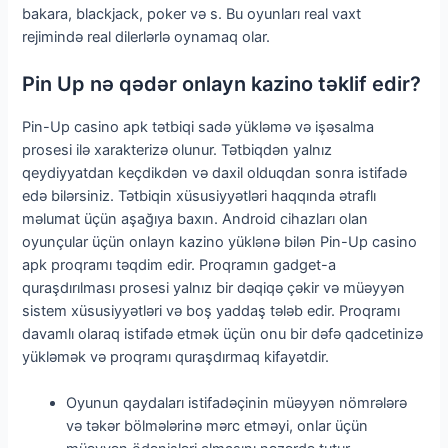
bakara, blackjack, poker və s. Bu oyunları real vaxt
rejimində real dilerlərlə oynamaq olar.
Pin Up nə qədər onlayn kazino təklif edir?
Pin-Up casino apk tətbiqi sadə yükləmə və işəsalma
prosesi ilə xarakterizə olunur. Tətbiqdən yalnız
qeydiyyatdan keçdikdən və daxil olduqdan sonra istifadə
edə bilərsiniz. Tətbiqin xüsusiyyətləri haqqında ətraflı
məlumat üçün aşağıya baxın. Android cihazları olan
oyunçular üçün onlayn kazino yüklənə bilən Pin-Up casino
apk proqramı təqdim edir. Proqramın gadget-a
quraşdırılması prosesi yalnız bir dəqiqə çəkir və müəyyən
sistem xüsusiyyətləri və boş yaddaş tələb edir. Proqramı
davamlı olaraq istifadə etmək üçün onu bir dəfə qadcetinizə
yükləmək və proqramı quraşdırmaq kifayətdir.
Oyunun qaydaları istifadəçinin müəyyən nömrələrə
və təkər bölmələrinə mərc etməyi, onlar üçün