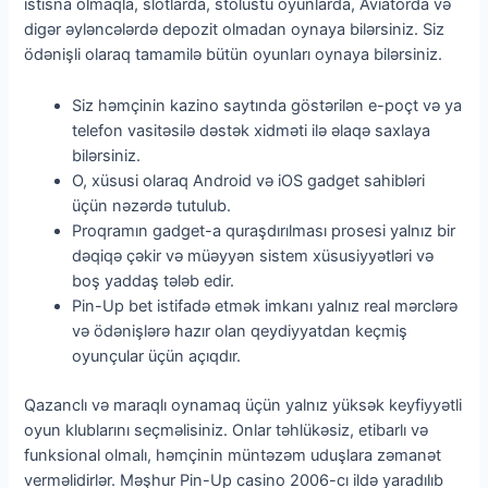
istisna olmaqla, slotlarda, stolüstü oyunlarda, Aviatorda və
digər əyləncələrdə depozit olmadan oynaya bilərsiniz. Siz
ödənişli olaraq tamamilə bütün oyunları oynaya bilərsiniz.
Siz həmçinin kazino saytında göstərilən e-poçt və ya
telefon vasitəsilə dəstək xidməti ilə əlaqə saxlaya
bilərsiniz.
O, xüsusi olaraq Android və iOS gadget sahibləri
üçün nəzərdə tutulub.
Proqramın gadget-a quraşdırılması prosesi yalnız bir
dəqiqə çəkir və müəyyən sistem xüsusiyyətləri və
boş yaddaş tələb edir.
Pin-Up bet istifadə etmək imkanı yalnız real mərclərə
və ödənişlərə hazır olan qeydiyyatdan keçmiş
oyunçular üçün açıqdır.
Qazanclı və maraqlı oynamaq üçün yalnız yüksək keyfiyyətli
oyun klublarını seçməlisiniz. Onlar təhlükəsiz, etibarlı və
funksional olmalı, həmçinin müntəzəm uduşlara zəmanət
verməlidirlər. Məşhur Pin-Up casino 2006-cı ildə yaradılıb