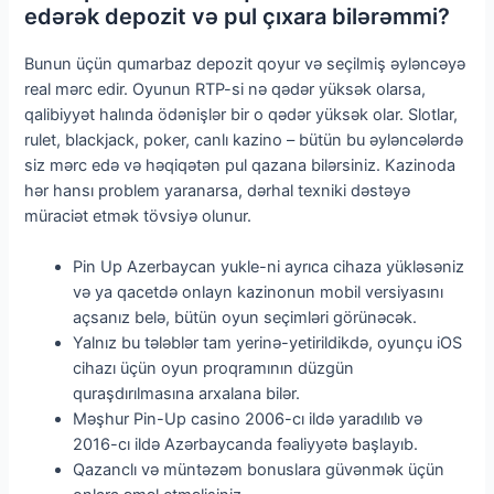
edərək depozit və pul çıxara bilərəmmi?
Bunun üçün qumarbaz depozit qoyur və seçilmiş əyləncəyə
real mərc edir. Oyunun RTP-si nə qədər yüksək olarsa,
qalibiyyət halında ödənişlər bir o qədər yüksək olar. Slotlar,
rulet, blackjack, poker, canlı kazino – bütün bu əyləncələrdə
siz mərc edə və həqiqətən pul qazana bilərsiniz. Kazinoda
hər hansı problem yaranarsa, dərhal texniki dəstəyə
müraciət etmək tövsiyə olunur.
Pin Up Azerbaycan yukle-ni ayrıca cihaza yükləsəniz
və ya qacetdə onlayn kazinonun mobil versiyasını
açsanız belə, bütün oyun seçimləri görünəcək.
Yalnız bu tələblər tam yerinə-yetirildikdə, oyunçu iOS
cihazı üçün oyun proqramının düzgün
quraşdırılmasına arxalana bilər.
Məşhur Pin-Up casino 2006-cı ildə yaradılıb və
2016-cı ildə Azərbaycanda fəaliyyətə başlayıb.
Qazanclı və müntəzəm bonuslara güvənmək üçün