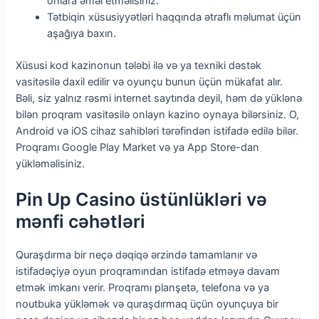
onlara əməl etməlisiniz.
Tətbiqin xüsusiyyətləri haqqında ətraflı məlumat üçün
aşağıya baxın.
Xüsusi kod kazinonun tələbi ilə və ya texniki dəstək
vasitəsilə daxil edilir və oyunçu bunun üçün mükafat alır.
Bəli, siz yalnız rəsmi internet saytında deyil, həm də yüklənə
bilən proqram vasitəsilə onlayn kazino oynaya bilərsiniz. O,
Android və iOS cihaz sahibləri tərəfindən istifadə edilə bilər.
Proqramı Google Play Market və ya App Store-dan
yükləməlisiniz.
Pin Up Casino üstünlükləri və
mənfi cəhətləri
Quraşdırma bir neçə dəqiqə ərzində tamamlanır və
istifadəçiyə oyun proqramından istifadə etməyə davam
etmək imkanı verir. Proqramı planşetə, telefona və ya
noutbuka yükləmək və quraşdırmaq üçün oyunçuya bir