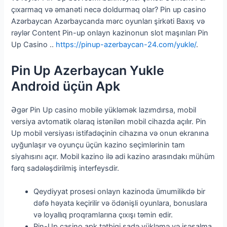
çıxarmaq və əmanəti necə doldurmaq olar? Pin up casino
Azərbaycan Azərbaycanda mərc oyunları şirkəti Baxış və
rəylər Content Pin-up onlayn kazinonun slot maşınları Pin
Up Casino ..
https://pinup-azerbaycan-24.com/yukle/
.
Pin Up Azerbaycan Yukle
Android üçün Apk
Əgər Pin Up casino mobile yükləmək lazımdırsa, mobil
versiya avtomatik olaraq istənilən mobil cihazda açılır. Pin
Up mobil versiyası istifadəçinin cihazına və onun ekranına
uyğunlaşır və oyunçu üçün kazino seçimlərinin tam
siyahısını açır. Mobil kazino ilə adi kazino arasındakı mühüm
fərq sadələşdirilmiş interfeysdir.
Qeydiyyat prosesi onlayn kazinoda ümumilikdə bir
dəfə həyata keçirilir və ödənişli oyunlara, bonuslara
və loyallıq proqramlarına çıxışı təmin edir.
Pin-Up casino apk tətbiqi sadə yükləmə və işəsalma