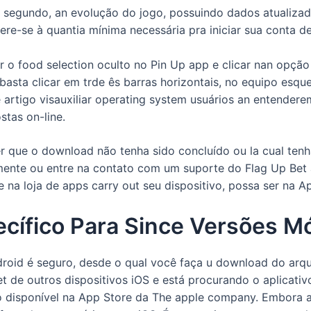
segundo, an evolução do jogo, possuindo dados atualizado
ere-se à quantia mínima necessária pra iniciar sua conta d
r o food selection oculto no Pin Up app e clicar nan opção
asta clicar em trde ês barras horizontais, no equipo esquer
 artigo visauxiliar operating system usuários an entender
tas on-line.
r que o download não tenha sido concluído ou la cual ten
nte ou entre na contato com um suporte do Flag Up Bet af
 na loja de apps carry out seu dispositivo, possa ser na
cífico Para Since Versões M
droid é seguro, desde o qual você faça u download do arqui
 de outros dispositivos iOS e está procurando o aplicativ
ivo disponível na App Store da The apple company. Embora