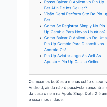
Posso Baixar O Aplicativo Pin Up
Bet Afin De Ios Celular?
Visão Geral Perform Site Da Pin-u
Bet
Como Se Registrar Simply No Pin
Up Gamble Para Novos Usuários?
Como Baixar O Aplicativo De Uma
Pin Up Gamble Para Dispositivos
Android Os?
Pin Up Aviator Jogo As Well As
Aposta – Pin Up Casino Online
Os mesmos botões e menus estão disponívei
Android, ainda não é possível» «encontrar 
da casa e nem na Apple Shop. Dota 2 é um
é essa modalidade.