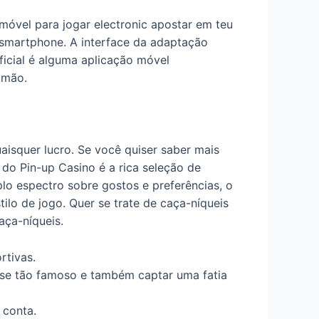
 móvel para jogar electronic apostar em teu
eu smartphone. A interface da adaptação
ficial é alguma aplicação móvel
 mão.
aisquer lucro. Se você quiser saber mais
 do Pin-up Casino é a rica seleção de
o espectro sobre gostos e preferências, o
lo de jogo. Quer se trate de caça-níqueis
aça-níqueis.
rtivas.
r-se tão famoso e também captar uma fatia
 conta.