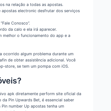
s na relação a todas as apostas.
e apostas electronic desfrutar dos serviços
 “Fale Conosco”.
do da calo e ela irá aparecer.
em melhor o funcionamento do app e a
ha ocorrido algum problema durante um
in de obter assistência adicional. Você
 App-store, se tem um pompa com iOS.
óveis?
vo apk diretamente perform site oficial da
o da Pin Upwards Bet, é essencial saber
 a Pin number Up apostas tenha um