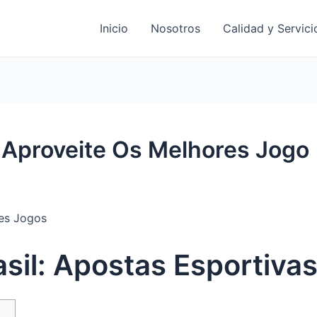
Inicio
Nosotros
Calidad y Servici
 Aproveite Os Melhores Jogo
res Jogos
sil: Apostas Esportivas