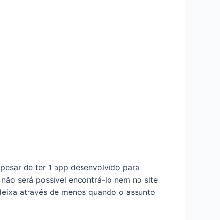
pesar de ter 1 app desenvolvido para
 não será possível encontrá-lo nem no site
 deixa através de menos quando o assunto