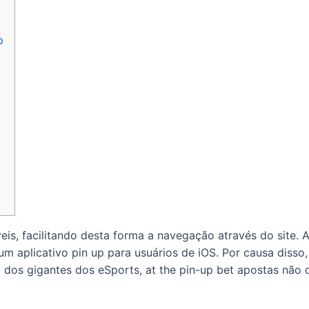
p
s, facilitando desta forma a navegação através do site. A
um aplicativo pin up para usuários de iOS. Por causa disso,
 dos gigantes dos eSports, at the pin-up bet apostas não