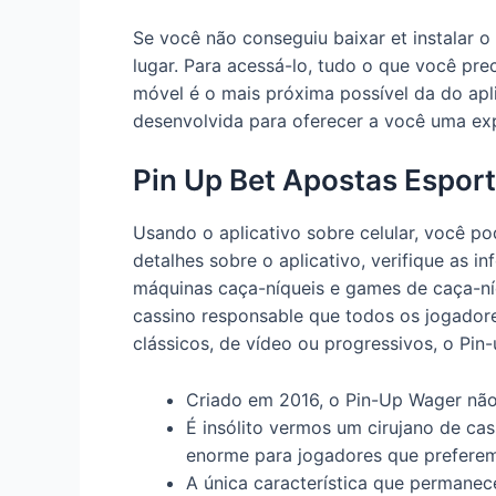
Se você não conseguiu baixar et instalar o
lugar. Para acessá-lo, tudo o que você pre
móvel é o mais próxima possível da do apli
desenvolvida para oferecer a você uma ex
Pin Up Bet Apostas Esport
Usando o aplicativo sobre celular, você po
detalhes sobre o aplicativo, verifique as 
máquinas caça-níqueis e games de caça-níq
cassino responsable que todos os jogadore
clássicos, de vídeo ou progressivos, o Pin
Criado em 2016, o Pin-Up Wager não
É insólito vermos um cirujano de ca
enorme para jogadores que preferem
A única característica que permanec