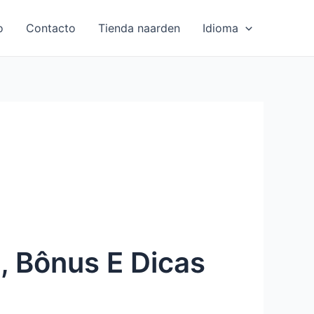
o
Contacto
Tienda naarden
Idioma
, Bônus E Dicas