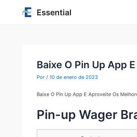
Essential
Baixe O Pin Up App E
Por
/
10 de enero de 2023
Baixe O Pin Up App E Aproveite Os Melho
Pin-up Wager Bra