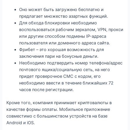
Оно может быть загружено бесплатно и
предлагает множество азартных функций.
Для обхода блокировки необходимо
воспользоваться рабочим зеркалом, VPN, прокси
или другим способом подмены IP-адреса
пользователя или доменного адреса сайта.
Фрибет – это хорошая возможность для
заключения пари на бонусные деньги.
Необходимо подтвердить номер телефона/адрес
почтового ящика/социальную сеть, на него
придет проверочное СМС с кодом, его
необходимо ввести в течение ближайших 72
часов после регистрации.
Кроме того, компания принимает криптовалюты в
качестве формы оплаты. Мобильное приложение
совместимо с большинством устройств на базе
Android и iOS.