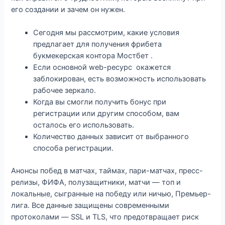
его создании и зачем он нужен.
Сегодня мы рассмотрим, какие условия
предлагает для получения фрибета
букмекерская контора Мостбет .
Если основной web-ресурс окажется
заблокирован, есть возможность использовать
рабочее зеркало.
Когда вы смогли получить бонус при
регистрации или другим способом, вам
осталось его использовать.
Количество данных зависит от выбранного
способа регистрации.
Анонсы побед в матчах, таймах, пари-матчах, пресс-
релизы, ФИФА, полузащитники, матчи — топ и
локальные, сыгранные на победу или ничью, Премьер-
лига. Все данные защищены современными
протоколами — SSL и TLS, что предотвращает риск