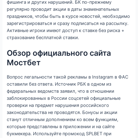
фишинга и других нарушений. БК по-прежнему
регулярно проводит акции в даты знаменательных
праздников, чтобы быть в курсе новостей, необходимо
зарегистрироваться и сразу подписаться на рассылку.
Активные игроки имеют доступ к ставке без риска +
страхование бесплатной ставки.
Обзор официального сайта
Мостбет
Вопрос легальности такой рекламы в Instagram в ФАС
оставили без ответа. Источник РБК в одном из
федеральных ведомств заявил, что в отношении
заблокированных в России соцсетей официальные
проверки на предмет нарушения российского
законодательства не проводятся. Бонусы и акции
станут отличным дополнением ко всем функциям,
которые представлены в приложении и на сайте
букмекера. Используйте промокод SPLBET при