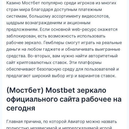
Казино Мостбет популярно среди игроков из многих
стран мира благодаря доступным платежным
системам, большому ассортименту видеослотов,
щедрым вознаграждениям и акционным
предложениям. Если основной web-ресурс окажется
заблокирован, есть возможность использовать
рабочее зеркало. Гемблеры смогут играть на реальные
деньги на любом гаджете и обналичивать выигранные
средства. Во-вторых, вам нужно найти авторитетный
сайт криптовалютных ставок. Эти платформы
обеспечивают безопасную среду для пользователей и
предлагают широкий выбор игр и вариантов ставок.
(Мостбет) Mostbet зеркало
официального сайта рабочее на
сегодня
Главная причина, по которой Авиатор можно назвать
полностью независимой и непредсказуемой игрой,