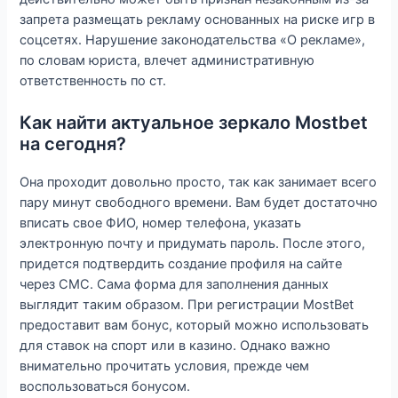
запрета размещать рекламу основанных на риске игр в
соцсетях. Нарушение законодательства «О рекламе»,
по словам юриста, влечет административную
ответственность по ст.
Как найти актуальное зеркало Mostbet
на сегодня?
Она проходит довольно просто, так как занимает всего
пару минут свободного времени. Вам будет достаточно
вписать свое ФИО, номер телефона, указать
электронную почту и придумать пароль. После этого,
придется подтвердить создание профиля на сайте
через СМС. Сама форма для заполнения данных
выглядит таким образом. При регистрации MostBet
предоставит вам бонус, который можно использовать
для ставок на спорт или в казино. Однако важно
внимательно прочитать условия, прежде чем
воспользоваться бонусом.