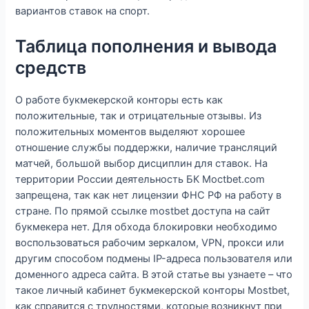
вариантов ставок на спорт.
Таблица пополнения и вывода
средств
О работе букмекерской конторы есть как
положительные, так и отрицательные отзывы. Из
положительных моментов выделяют хорошее
отношение службы поддержки, наличие трансляций
матчей, большой выбор дисциплин для ставок. На
территории России деятельность БК Moctbet.com
запрещена, так как нет лицензии ФНС РФ на работу в
стране. По прямой ссылке mostbet доступа на сайт
букмекера нет. Для обхода блокировки необходимо
воспользоваться рабочим зеркалом, VPN, прокси или
другим способом подмены IP-адреса пользователя или
доменного адреса сайта. В этой статье вы узнаете – что
такое личный кабинет букмекерской конторы Mostbet,
как справится с трудностями, которые возникнут при