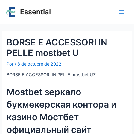
Essential
BORSE E ACCESSORI IN
PELLE mostbet U
Por
/
8 de octubre de 2022
BORSE E ACCESSORI IN PELLE mostbet UZ
Mostbet зеркало
букмекерская контора и
казино Мостбет
официальный сайт