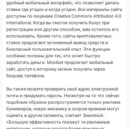
удобный мобильный интерфейс, что позволяет делать
ставки где угодно и когда угодно. Все материалы сайта
доступны по лицензии Creative Commons Attribution 4.0
International. Когда вы смогли получить бонус при
регистрации или другим способом, вам осталось его
использовать. Кроме того, сайты криптовалютных
ставок предлагают мгновенный вывод средств и
безопасный пользовательский опыт. Эти функции
особенно полезны для тех, кто хочет быстро
заработать деньги. Mostbet предлагает мобильный
сайт, доступ к которому можно получить через
браузер телефона.
Вы также можете проверить свой адрес электронной
почты и придумать пароль. Несмотря на то что сейчас
подобным образом распространяется только реклама
букмекеров, новую механику в скором времени могут
оценить и другие сегменты, считает Земляной.
«Большую эффективность покажут те рекламные
интеграции, которые удастся более прицельно