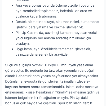
olacaktır.
Ana veya bonus oyunda ödeme çizgileri boyunca
aynı sembolleri toplarsanız, bahsinizi onlarca ve
yüzlerce kat artırabilirsiniz.
Destek hizmetinde kayıt, slot makineleri, kumarhane
işletimi, para yatırma ve çekme işlemleri vb.
Pin Up Casino’da, çevrimiçi kumarın heyecan verici
yolculuğunun her anında arkadaşınız olmak için
oradayız.
Uygulama, aynı özelliklerle tamamen işlevseldir,
yalnızca daha esnek bir arayüzle.
Suçu ve suçluyu övmek, Türkiye Cumhuriyeti yasalarına
göre suçtur. Bu nedenle bu tarz okur yorumları da doğal
olarak Haberturk.com yorum sayfalarında yer almayacaktır.
Doğrulama, e-posta ile gönderilen talimatları izleyerek
kayıttan hemen sonra tamamlanabilir. İşlemi daha sonraya
ertelerseniz, kişisel hesabınızın “Kimlik” sekmesine gidin ve
istenen belgelerin bir fotoğrafını ekleyin. Pin Up’daki
bonuslar çok sayıda ve çeşitlidir. Spor bahislerini tercih