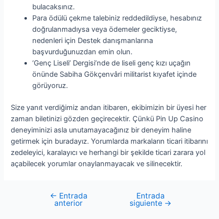
bulacaksınız.
Para ödülü çekme talebiniz reddedildiyse, hesabınız
doğrulanmadıysa veya ödemeler geciktiyse,
nedenleri için Destek danışmanlarına
başvurduğunuzdan emin olun.
‘Genç Liseli’ Dergisi’nde de liseli genç kızı uçağın
önünde Sabiha Gökçenvâri militarist kıyafet içinde
görüyoruz.
Size yanıt verdiğimiz andan itibaren, ekibimizin bir üyesi her
zaman biletinizi gözden geçirecektir. Çünkü Pin Up Casino
deneyiminizi asla unutamayacağınız bir deneyim haline
getirmek için buradayız. Yorumlarda markaların ticari itibarını
zedeleyici, karalayıcı ve herhangi bir şekilde ticari zarara yol
açabilecek yorumlar onaylanmayacak ve silinecektir.
←
Entrada
Entrada
anterior
siguiente
→