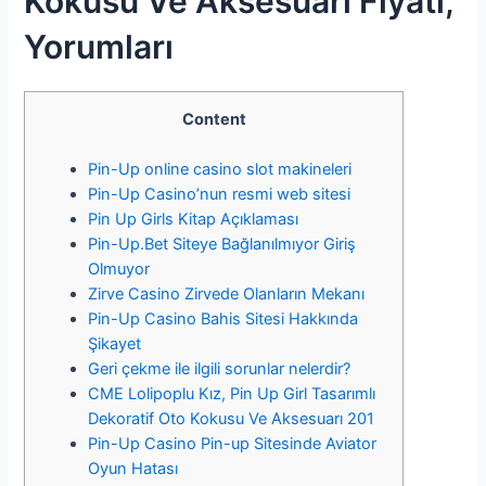
Kokusu Ve Aksesuarı Fiyatı,
Yorumları
Content
Pin-Up online casino slot makineleri
Pin-Up Casino’nun resmi web sitesi
Pin Up Girls Kitap Açıklaması
Pin-Up.Bet Siteye Bağlanılmıyor Giriş
Olmuyor
Zirve Casino Zirvede Olanların Mekanı
Pin-Up Casino Bahis Sitesi Hakkında
Şikayet
Geri çekme ile ilgili sorunlar nelerdir?
CME Lolipoplu Kız, Pin Up Girl Tasarımlı
Dekoratif Oto Kokusu Ve Aksesuarı 201
Pin-Up Casino Pin-up Sitesinde Aviator
Oyun Hatası