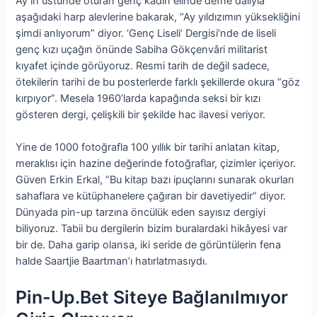
Ay’ın üstünde oturan genç kadın elinde defne dalıyla
aşağıdaki harp alevlerine bakarak, “Ay yıldızımın yüksekliğini
şimdi anlıyorum” diyor. ‘Genç Liseli’ Dergisi’nde de liseli
genç kızı uçağın önünde Sabiha Gökçenvâri militarist
kıyafet içinde görüyoruz. Resmi tarih de değil sadece,
ötekilerin tarihi de bu posterlerde farklı şekillerde okura “göz
kırpıyor”. Mesela 1960’larda kapağında seksi bir kızı
gösteren dergi, çelişkili bir şekilde hac ilavesi veriyor.
Yine de 1000 fotoğrafla 100 yıllık bir tarihi anlatan kitap,
meraklısı için hazine değerinde fotoğraflar, çizimler içeriyor.
Güven Erkin Erkal, “Bu kitap bazı ipuçlarını sunarak okurları
sahaflara ve kütüphanelere çağıran bir davetiyedir” diyor.
Dünyada pin-up tarzına öncülük eden sayısız dergiyi
biliyoruz. Tabii bu dergilerin bizim buralardaki hikâyesi var
bir de. Daha garip olansa, iki seride de görüntülerin fena
halde Saartjie Baartman’ı hatırlatmasıydı.
Pin-Up.Bet Siteye Bağlanılmıyor