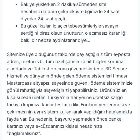
Bakiye yüklerken 2 dakika sürmeden site
hesabınızda para çekmek istediğinizde 24 saat
diyorlar 24 saat geçti.
Bu güzel kızlar, iç açıcı tebessümleriyle savaşın
sertliğini biraz olsun unutturur, o acımasız karanlığı
belki bir nebze aydınlatırlar diye…
Sitemize üye olduğunuz takdirde paylaştığınız tüm e-posta,
adres, telefon vb. Tüm özel şahsınıza ait bilgiler koruma
altındadır ve Tabloshop.com güvencesindedir. 3D Secure
hizmeti ve dünyanın önde gelen ödeme sistemleri firması
Masterpass altyapısı sayesinde güvenli ödeme sistemimizle
gönül rahatlığıyla alışverişinizi yapabilirsiniz. Ürününüz en
kısa sürede üretilir, Türkiye’nin her yerine ücretsiz kargo
farkıyla kapınıza kadar teslim edilir. Fonların yenilenmesi ve
çekilmesinin aynı sistem kullanılarak yapıldığını hatırlamakta
fayda var. Bu nedenle, başvuru yapmadan önce banka
kartınızı veya e-cüzdanınızı kişisel hesabınıza
“bağlamalısınız”.