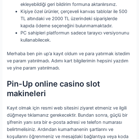
ekleyebildiği geri bildirim formuna aktarılırsınız.
Kişiye özel ürünler, çerçeveli kanvas tablolar ile 500
TL altındaki ve 2000 TL üzerindeki siparişlerde
kapıda ödeme seçeneğini bulunmamaktadır.
PC sahipleri platformun sadece tarayıcı versiyonunu
kullanabilecek.
Merhaba ben pin up’a kayıt oldum ve para yatırmak istedim
ve param yatırılmadı. Adımı kart bilgilerimin hepsini yazdım
ve yine param yatırılmadı.
Pin-Up online casino slot
makineleri
Kayıt olmak için resmi web sitesini ziyaret etmeniz ve ilgili
düğmeye tıklamanız gerekecektir. Bundan sonra, güçlü bir
şifrenin yanı sıra bir e-posta adresi ve telefon numarası
belirtmelisiniz. Ardından kumarhanenin şartlarını ve
koşullarını öğrenmeniz ve mesajdaki bağlantıya veya koda