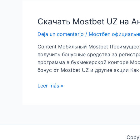
Скачать Mostbet UZ на А
Deja un comentario
/
Мостбет официальны
Content Мобильный Mostbet Преимущест
получить бонусные средства за регист
программа в букмекерской конторе Мос
бонус от Mostbet UZ и другие акции Как
Leer más »
Copyr