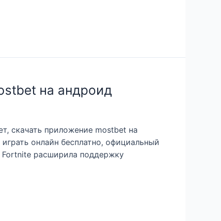
stbet на андроид
т, скачать приложение mostbet на
играть онлайн бесплатно, официальный
а Fortnite расширила поддержку