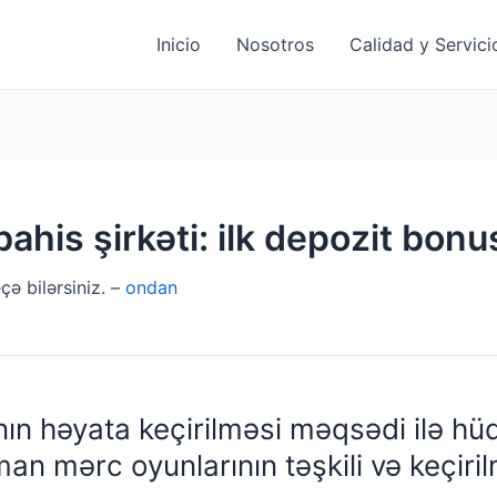
Inicio
Nosotros
Calidad y Servici
is şirkəti: ilk depozit bonus
çə bilərsiniz. –
ondan
ın həyata keçirilməsi məqsədi ilə hü
n mərc oyunlarının təşkili və keçiril