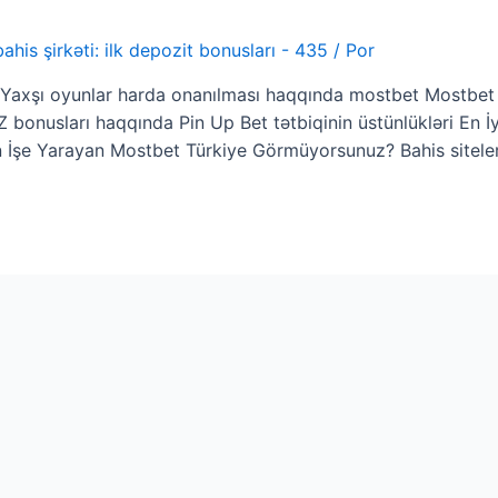
s şirkəti: ilk depozit bonusları - 435
/ Por
Yaxşı oyunlar harda onanılması haqqında mostbet Mostbet İ
bonusları haqqında Pin Up Bet tətbiqinin üstünlükləri En İ
 İşe Yarayan Mostbet Türkiye Görmüyorsunuz? Bahis sitele