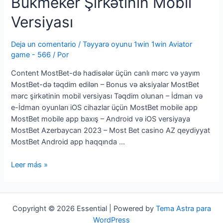
Bukmeker Şirkətinin Mobil
Versiyası
Deja un comentario
/
Təyyarə oyunu 1win 1win Aviator
game - 566
/ Por
Content MostBet-də hadisələr üçün canlı mərc və yayım
MostBet-də təqdim edilən – Bonus və aksiyalar MostBet
mərc şirkətinin mobil versiyası Təqdim olunan – İdman və
e-İdman oyunları iOS cihazlar üçün MostBet mobile app
MostBet mobile app baxış – Android və iOS versiyaya
MostBet Azerbaycan 2023 – Most Bet casino AZ qeydiyyat
MostBet Android app haqqında …
Leer más »
Copyright © 2026 Essential | Powered by
Tema Astra para
WordPress