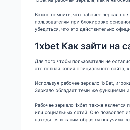
Важно помнить, что рабочее зеркало не
пользователям при блокировке основно
убедиться, что это действительно офиц
1xbet Как зайти на с
Для того чтобы пользователи не осталис
это полная копия официального сайта, 
Используя рабочее зеркало 1xBet, игрок
Зеркало обладает теми же функциями и 
Рабочее зеркало 1хбет также является
или социальных сетей. Оно позволяет и
находятся и каким образом получили сс