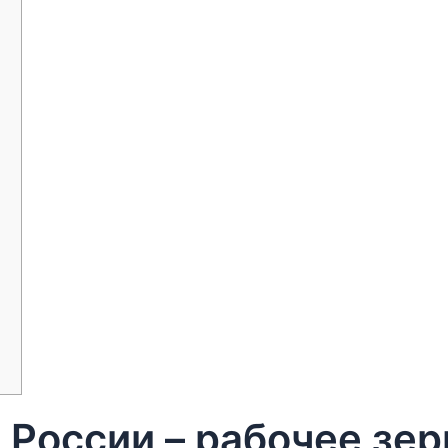
в России – рабочее зе