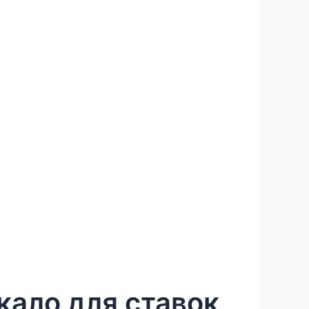
ркало для ставок