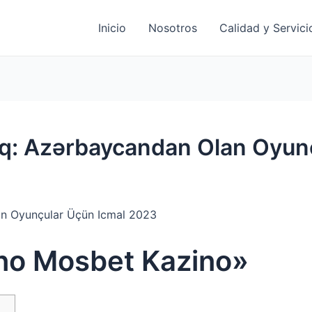
Inicio
Nosotros
Calidad y Servici
iq: Azərbaycandan Olan Oyun
an Oyunçular Üçün Icmal 2023
no Mosbet Kazino»