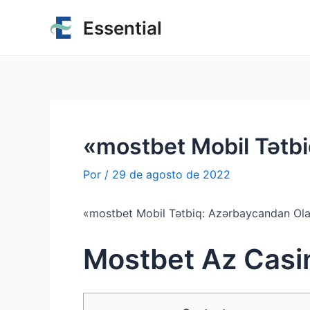
Essential
«mostbet Mobil Tətb
Por
/
29 de agosto de 2022
«mostbet Mobil Tətbiq: Azərbaycandan Ol
Mostbet Az Casi