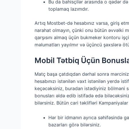
Bu da bahisçilər arasında o qədər d
toplamaq lazımdır.
Artıq Mostbet-də hesabınız varsa, giriş et
narahat olmayın, çünki onu bütün əvvəlki m
qarşısını almaq üçün bukmeker kontoru işçi
məlumatları yayılmır və üçüncü şəxslərə öt
Mobil Tətbiq Üçün Bonusl
Matç başa çatdıqdan dərhal sonra mərciniz 
hesabınızı istənilən vaxt istənilən yerdə is
keçəcəksiniz, buradan istədiyiniz bölməni s
bonusları əldə edib istifadə edə biləcəksi
bilərsiniz. Bütün cari təklifləri Kampaniyala
Hər bir idmanın ayrıca səhifəsində gəl
bazarları görə bilərsiniz.