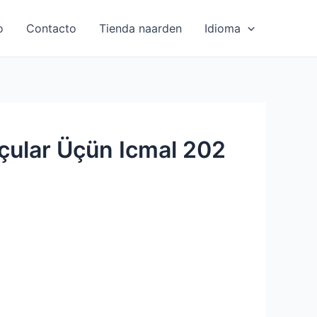
o
Contacto
Tienda naarden
Idioma
çular Üçün Icmal 202