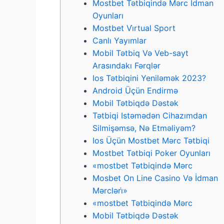
Mostbet Tətbiqində Mərc Idman
Oyunları
Mostbet Vi̇rtual Sport
Canlı Yayımlar
Mobil Tətbiq Və Veb-sayt
Arasındakı Fərqlər
Ios Tətbiqini Yeniləmək 2023?
Android Üçün Endirmə
Mobil Tətbiqdə Dəstək
Tətbiqi Istəmədən Cihazımdan
Silmişəmsə, Nə Etməliyəm?
Ios Üçün Mostbet Mərc Tətbiqi
Mostbet Tətbiqi Poker Oyunları
«mostbet Tətbiqində Mərc
Mosbet On Line Casino Və İdman
Mərcləri̇»
«mostbet Tətbiqində Mərc
Mobil Tətbiqdə Dəstək