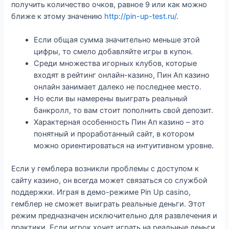
получить количество очков, равное 9 или как можно
ближе к этому значению
http://pin-up-test.ru/
.
Если общая сумма значительно меньше этой
цифры, то смело добавляйте игры в купон.
Среди множества игорных клубов, которые
входят в рейтинг онлайн-казино, Пин Ап казино
онлайн занимает далеко не последнее место.
Но если вы намерены выиграть реальный
банкролл, то вам стоит пополнить свой депозит.
Характерная особенность Пин Ап казино – это
понятный и проработанный сайт, в котором
можно ориентироваться на интуитивном уровне.
Если у гемблера возникли проблемы с доступом к
сайту казино, он всегда может связаться со службой
поддержки. Играя в демо-режиме Pin Up casino,
гемблер не сможет выиграть реальные деньги. Этот
режим предназначен исключительно для развлечения и
практики. Если игрок хочет играть на реальные деньги,