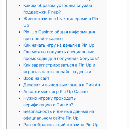
Каким образом устроена служба
поддержки Pinup?
Живое казино с Live-дилерами в Pin
Up
Pin-Up Casino: общая информация
про онлайн-казино
Как начать игру на деньги в Pin Up
Где можно получить специальные
промокоды для получения бонусов?
Как зарегистрироваться в Pin Up и
играть в слоты онлайн на деньги
Вход на сайт
Депозит и вывод выигрыша в Пин Ап
Ассортимент игр Pin Up Сasino
Нужно игроку проходить
верификацию в Пин Ап?
Безопасность и личные данные на
официальном сайте Pin Up
Разнообразие акций в казино Pin Up