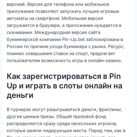
версией. Версия для телефона или мобильное
приложение позволяют запускать лучшие игровые
автоматы на смартфоне. Мобильная версия
загружается в браузере, а приложение нуждается в
скачивании. Международная версия сайта
букмекерской компании Pin-Up.bet заблокирована в
России по причине ухода букмекера с рынка. Ресурс,
помимо совершения ставок на спорт, предлагает
пользователям возможность игры в онлайн-казино.
Как зарегистрироваться в Pin
Up и играть в слоты онлайн на
деньги
В турнирах могут разыгрываться деньги, фриспины,
другие ценные призы. Общий призовой фонд
распределяется сразу среди нескольких игроков,
которые заняли лидирующие места. Перед тем, как в