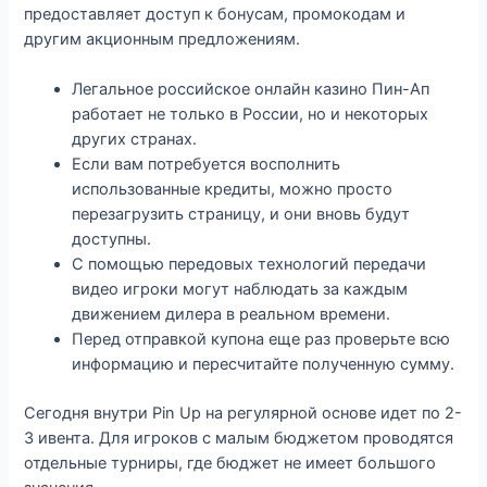
предоставляет доступ к бонусам, промокодам и
другим акционным предложениям.
Легальное российское онлайн казино Пин-Ап
работает не только в России, но и некоторых
других странах.
Если вам потребуется восполнить
использованные кредиты, можно просто
перезагрузить страницу, и они вновь будут
доступны.
С помощью передовых технологий передачи
видео игроки могут наблюдать за каждым
движением дилера в реальном времени.
Перед отправкой купона еще раз проверьте всю
информацию и пересчитайте полученную сумму.
Сегодня внутри Pin Up на регулярной основе идет по 2-
3 ивента. Для игроков с малым бюджетом проводятся
отдельные турниры, где бюджет не имеет большого