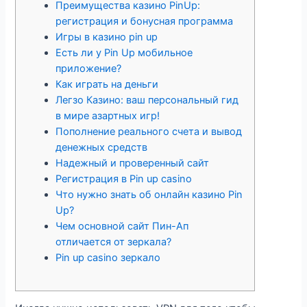
Преимущества казино PinUp:
регистрация и бонусная программа
Игры в казино pin up
Есть ли у Pin Up мобильное
приложение?
Как играть на деньги
Легзо Казино: ваш персональный гид
в мире азартных игр!
Пополнение реального счета и вывод
денежных средств
Надежный и проверенный сайт
Регистрация в Pin up casino
Что нужно знать об онлайн казино Pin
Up?
Чем основной сайт Пин-Ап
отличается от зеркала?
Pin up casino зеркало