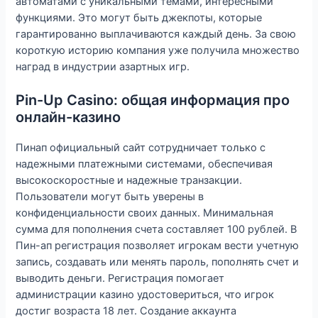
автоматами с уникальными темами, интересными
функциями. Это могут быть джекпоты, которые
гарантированно выплачиваются каждый день. За свою
короткую историю компания уже получила множество
наград в индустрии азартных игр.
Pin-Up Casino: общая информация про
онлайн-казино
Пинап официальный сайт сотрудничает только с
надежными платежными системами, обеспечивая
высокоскоростные и надежные транзакции.
Пользователи могут быть уверены в
конфиденциальности своих данных. Минимальная
сумма для пополнения счета составляет 100 рублей. В
Пин-ап регистрация позволяет игрокам вести учетную
запись, создавать или менять пароль, пополнять счет и
выводить деньги. Регистрация помогает
администрации казино удостовериться, что игрок
достиг возраста 18 лет. Создание аккаунта