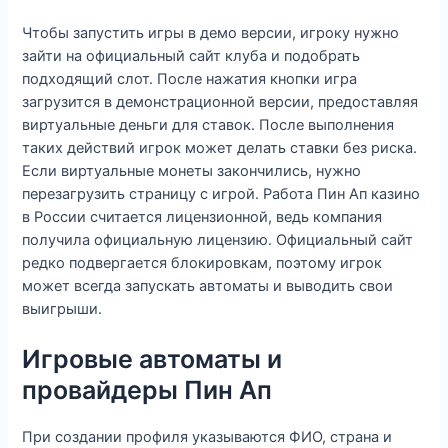
Чтобы запустить игры в демо версии, игроку нужно
зайти на официальный сайт клуба и подобрать
подходящий слот. После нажатия кнопки игра
загрузится в демонстрационной версии, предоставляя
виртуальные деньги для ставок. После выполнения
таких действий игрок может делать ставки без риска.
Если виртуальные монеты закончились, нужно
перезагрузить страницу с игрой. Работа Пин Ап казино
в России считается лицензионной, ведь компания
получила официальную лицензию. Официальный сайт
редко подвергается блокировкам, поэтому игрок
может всегда запускать автоматы и выводить свои
выигрыши.
Игровые автоматы и
провайдеры Пин Ап
При создании профиля указываются ФИО, страна и