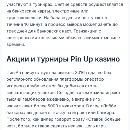
участвуют в турнирах. Снятие средств осуществляется
на банковские карты, электронные или
криптокошельки. На баланс деньги поступают в
течение 10 минут, а процесс вывода может занять до
трех дней для банковских карт. Транзакции с
электронными кошельками обычно занимают меньше
времени.
Акции и турниры Pin Up казино
Пин Ап присутствует на рынке с 2016 года, но без
регулярного обновления платформы оператор
игорного клуба не смог бы добиться столь
впечатляющих успехов. Сегодня в этом казино играют
тысячи гемблеров ежедневно, а витрина игр
насчитывает более 5000 эмуляторов. В игре «Лобби
баккара» вы делаете ставку на игрока или банкира.
После того, как дилер говорит фразу «Ставок больше
нет», больше ставок сделать нельзя. Цель игры –