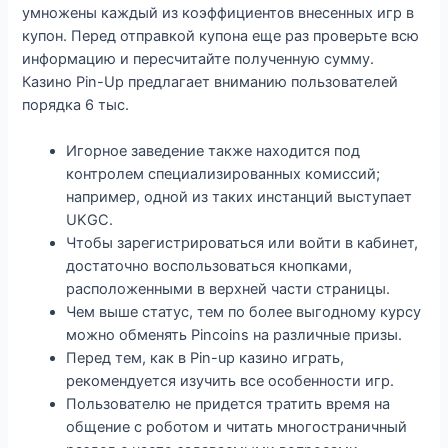
умножены каждый из коэффициентов внесенных игр в
купон. Перед отправкой купона еще раз проверьте всю
информацию и пересчитайте полученную сумму.
Казино Pin-Up предлагает вниманию пользователей
порядка 6 тыс.
Игорное заведение также находится под
контролем специализированных комиссий;
например, одной из таких инстанций выступает
UKGC.
Чтобы зарегистрироваться или войти в кабинет,
достаточно воспользоваться кнопками,
расположенными в верхней части страницы.
Чем выше статус, тем по более выгодному курсу
можно обменять Pincoins на различные призы.
Перед тем, как в Pin-up казино играть,
рекомендуется изучить все особенности игр.
Пользователю не придется тратить время на
общение с роботом и читать многостраничный