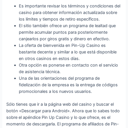
Es importante revisar los términos y condiciones del
casino para obtener información actualizada sobre
los límites y tiempos de retiro específicos.
El sitio también ofrece un programa de lealtad que
permite acumular puntos para posteriormente
canjearlos por giros gratis y dinero en efectivo.
La oferta de bienvenida en Pin-Up Casino es
bastante decente y similar a lo que está disponible
en otros casinos en estos días.
Otra opción es ponerse en contacto con el servicio
de asistencia técnica.
Una de las orientaciones del programa de
fidelización de la empresa es la entrega de códigos
promocionales a los nuevos usuarios.
Sólo tienes que ir a la página web del casino y buscar el
botón «Descargar para Android». Ahora que lo sabes todo
sobre el apéndice Pin Up Casino y lo que ofrece, es el
momento de descargarla. El programa de afiliados de Pin-