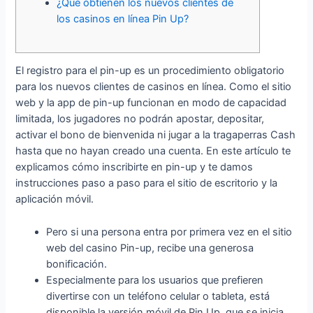
¿Qué obtienen los nuevos clientes de
los casinos en línea Pin Up?
El registro para el pin-up es un procedimiento obligatorio
para los nuevos clientes de casinos en línea. Como el sitio
web y la app de pin-up funcionan en modo de capacidad
limitada, los jugadores no podrán apostar, depositar,
activar el bono de bienvenida ni jugar a la tragaperras Cash
hasta que no hayan creado una cuenta. En este artículo te
explicamos cómo inscribirte en pin-up y te damos
instrucciones paso a paso para el sitio de escritorio y la
aplicación móvil.
Pero si una persona entra por primera vez en el sitio
web del casino Pin-up, recibe una generosa
bonificación.
Especialmente para los usuarios que prefieren
divertirse con un teléfono celular o tableta, está
disponible la versión móvil de Pin Up, que se inicia