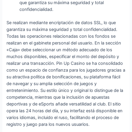
que garantiza su máxima seguridad y total
confidencialidad.
Se realizan mediante encriptación de datos SSL, lo que
garantiza su máxima seguridad y total confidencialidad.
Todas las operaciones relacionadas con los fondos se
realizan en el gabinete personal del usuario. En la sección
«Caja» debe seleccionar un método adecuado de los
muchos disponibles, especificar el monto del depósito y
realizar una transacción. Pin Up Casino se ha consolidado
como un espacio de confianza para los jugadores gracias a
su atractiva política de bonificaciones, su plataforma fácil
de navegar y su amplia selección de juegos y
entretenimiento. Su estilo único y original lo distingue de la
competencia, mientras que la inclusión de apuestas
deportivas y de eSports añade versatilidad al club. El sitio
opera las 24 horas del día, y su interfaz está disponible en
varios idiomas, incluido el ruso, facilitando el proceso de
registro y juego para los nuevos usuarios.