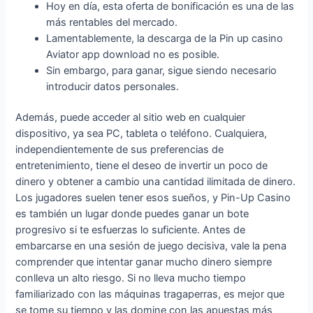
Hoy en día, esta oferta de bonificación es una de las
más rentables del mercado.
Lamentablemente, la descarga de la Pin up casino
Aviator app download no es posible.
Sin embargo, para ganar, sigue siendo necesario
introducir datos personales.
Además, puede acceder al sitio web en cualquier
dispositivo, ya sea PC, tableta o teléfono. Cualquiera,
independientemente de sus preferencias de
entretenimiento, tiene el deseo de invertir un poco de
dinero y obtener a cambio una cantidad ilimitada de dinero.
Los jugadores suelen tener esos sueños, y Pin-Up Casino
es también un lugar donde puedes ganar un bote
progresivo si te esfuerzas lo suficiente. Antes de
embarcarse en una sesión de juego decisiva, vale la pena
comprender que intentar ganar mucho dinero siempre
conlleva un alto riesgo. Si no lleva mucho tiempo
familiarizado con las máquinas tragaperras, es mejor que
se tome su tiempo y las domine con las apuestas más