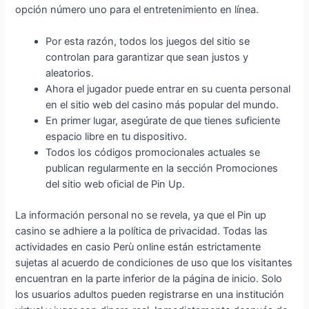
opción número uno para el entretenimiento en línea.
Por esta razón, todos los juegos del sitio se
controlan para garantizar que sean justos y
aleatorios.
Ahora el jugador puede entrar en su cuenta personal
en el sitio web del casino más popular del mundo.
En primer lugar, asegúrate de que tienes suficiente
espacio libre en tu dispositivo.
Todos los códigos promocionales actuales se
publican regularmente en la sección Promociones
del sitio web oficial de Pin Up.
La información personal no se revela, ya que el Pin up
casino se adhiere a la política de privacidad. Todas las
actividades en casio Perù online están estrictamente
sujetas al acuerdo de condiciones de uso que los visitantes
encuentran en la parte inferior de la página de inicio. Solo
los usuarios adultos pueden registrarse en una institución