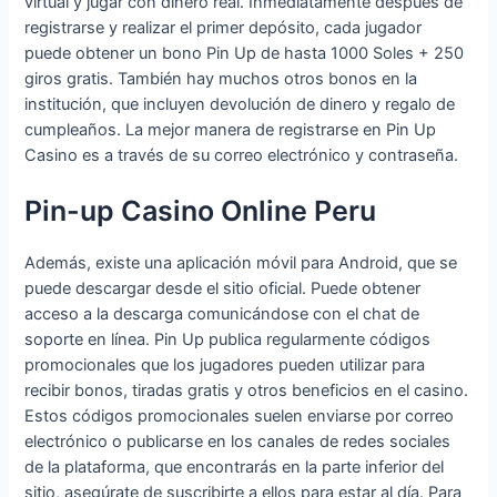
virtual y jugar con dinero real. Inmediatamente después de
registrarse y realizar el primer depósito, cada jugador
puede obtener un bono Pin Up de hasta 1000 Soles + 250
giros gratis. También hay muchos otros bonos en la
institución, que incluyen devolución de dinero y regalo de
cumpleaños. La mejor manera de registrarse en Pin Up
Casino es a través de su correo electrónico y contraseña.
Pin-up Casino Online Peru
Además, existe una aplicación móvil para Android, que se
puede descargar desde el sitio oficial. Puede obtener
acceso a la descarga comunicándose con el chat de
soporte en línea. Pin Up publica regularmente códigos
promocionales que los jugadores pueden utilizar para
recibir bonos, tiradas gratis y otros beneficios en el casino.
Estos códigos promocionales suelen enviarse por correo
electrónico o publicarse en los canales de redes sociales
de la plataforma, que encontrarás en la parte inferior del
sitio, asegúrate de suscribirte a ellos para estar al día. Para