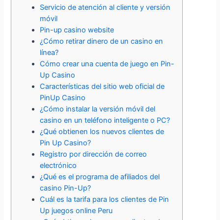
Servicio de atención al cliente y versión
móvil
Pin-up casino website
¿Cómo retirar dinero de un casino en
línea?
Cómo crear una cuenta de juego en Pin-
Up Casino
Características del sitio web oficial de
PinUp Casino
¿Cómo instalar la versión móvil del
casino en un teléfono inteligente o PC?
¿Qué obtienen los nuevos clientes de
Pin Up Casino?
Registro por dirección de correo
electrónico
¿Qué es el programa de afiliados del
casino Pin-Up?
Cuál es la tarifa para los clientes de Pin
Up juegos online Peru