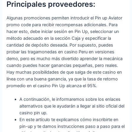
Principales proveedores:
Algunas promociones permiten introducir el Pin up Aviator
promo code para recibir recompensas adicionales. Para
hacer esto, debe iniciar sesión en Pin Up, seleccionar un
método adecuado en la sección Caja y especificar la
cantidad de depósito deseada. Por supuesto, puedes
probar las tragamonedas en casino Peru en versiones
demo, pero es mucho más divertido aprender la mecánica
cuando puedes hacer ganancias pequeñas, pero reales.
Hay muchas posibilidades de que salga de este casino en
línea con una buena ganancia, ya que la tasa de retorno
promedio en el casino Pin Up alcanza el 95%.
A continuación, le informaremos sobre los enlaces
alternativos que le ayudarán a llegar al sitio oficial del
casino pin up.
En este artículo te explicamos cómo inscribirte en
pin-up y te damos instrucciones paso a paso para el