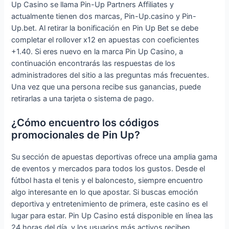
Up Casino se llama Pin-Up Partners Affiliates y
actualmente tienen dos marcas, Pin-Up.casino y Pin-
Up.bet. Al retirar la bonificación en Pin Up Bet se debe
completar el rollover x12 en apuestas con coeficientes
+1.40. Si eres nuevo en la marca Pin Up Casino, a
continuación encontrarás las respuestas de los
administradores del sitio a las preguntas más frecuentes.
Una vez que una persona recibe sus ganancias, puede
retirarlas a una tarjeta o sistema de pago.
¿Cómo encuentro los códigos
promocionales de Pin Up?
Su sección de apuestas deportivas ofrece una amplia gama
de eventos y mercados para todos los gustos. Desde el
fútbol hasta el tenis y el baloncesto, siempre encuentro
algo interesante en lo que apostar. Si buscas emoción
deportiva y entretenimiento de primera, este casino es el
lugar para estar. Pin Up Casino está disponible en línea las
24 horas del día, y los usuarios más activos reciben