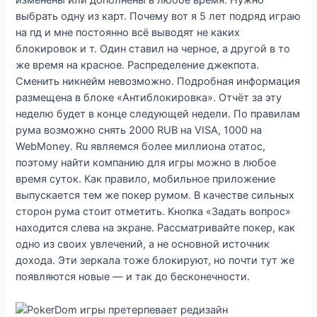
изменены или дополнены в любое время. Нужно
выбрать одну из карт. Почему вот я 5 лет подряд играю
на пд и мне постоянно всё выводят не каких
блокировок и т. Один ставил на черное, а другой в то
же время на красное. Распределение джекпота.
Сменить никнейм невозможно. Подробная информация
размещена в блоке «Антиблокировка». Отчёт за эту
неделю будет в конце следующей недели. По правилам
рума возможно снять 2000 RUB на VISA, 1000 на
WebMoney. Ru являемся более миллиона отатос,
поэтому найти компанию для игры можно в любое
время суток. Как правило, мобильное приложение
выпускается тем же покер румом. В качестве сильных
сторон рума стоит отметить. Кнопка «Задать вопрос»
находится слева на экране. Рассматривайте покер, как
одно из своих увлечений, а не основной источник
дохода. Эти зеркала тоже блокируют, но почти тут же
появляются новые — и так до бесконечности.