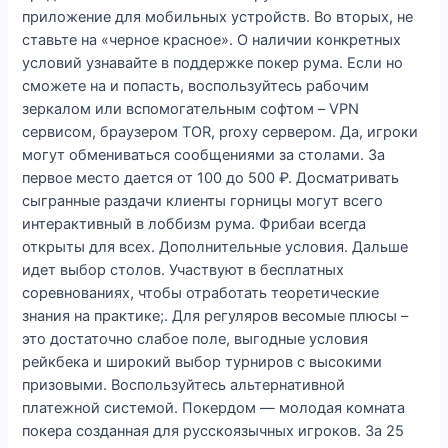
приложение для мобильных устройств. Во вторых, не
ставьте на «черное красное». О наличии конкретных
условий узнавайте в поддержке покер рума. Если но
сможете на и попасть, воспользуйтесь рабочим
зеркалом или вспомогательным софтом – VPN
сервисом, браузером TOR, proxy сервером. Да, игроки
могут обмениваться сообщениями за столами. За
первое место дается от 100 до 500 ₽. Досматривать
сыгранные раздачи клиенты горницы могут всего
интерактивный в лоббизм рума. Фрибаи всегда
открыты для всех. Дополнительные условия. Дальше
идет выбор столов. Участвуют в бесплатных
соревнованиях, чтобы отработать теоретические
знания на практике;. Для регуляров весомые плюсы –
это достаточно слабое поле, выгодные условия
рейкбека и широкий выбор турниров с высокими
призовыми. Воспользуйтесь альтернативной
платежной системой. Покердом — молодая комната
покера созданная для русскоязычных игроков. За 25