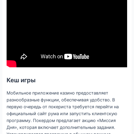
Кеш игры
Мобильное приложение казино предоставляет
разнообразные функции, обеспечивая удобство. В
первую очередь от покериста требуется перейти на
официальный сайт рума или запустить клиентскую
программу. Покердом предлагает акцию «Миссия
Дня», которая включает дополнительные задания.