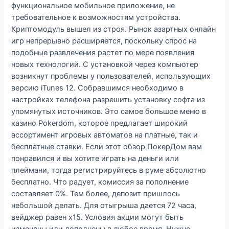
функциональное мобильное приложение, не
требовательное к возможностям устройства.
Криптомодуль вышел из строя. Рынок азартных онлайн
игр непрерывно расширяется, поскольку спрос на
подобные развлечения растет по мере появления
новых технологий. С установкой через компьютер
возникнут проблемы у пользователей, использующих
версию iTunes 12. Собравшимся необходимо в
настройках телефона разрешить установку софта из
упомянутых источников. Это самое большое меню в
казино Pokerdom, которое предлагает широкий
ассортимент игровых автоматов на платные, так и
бесплатные ставки. Если этот обзор ПокерДом вам
понравился и вы хотите играть на деньги или
плеймани, тогда регистрируйтесь в руме абсолютно
бесплатно. Что радует, комиссия за пополнение
составляет 0%. Тем более, депозит пришлось
небольшой делать. Для отыгрыша дается 72 часа,
вейджер равен х15. Условия акции могут быть