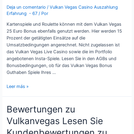
Deja un comentario
/
Vulkan Vegas Casino Auszahlung
Erfahrung ️ - 67
/ Por
Kartenspiele und Roulette können mit dem Vulkan Vegas
25 Euro Bonus ebenfalls genutzt werden. Hier werden 15
Prozent der getätigten Einsätze auf die
Umsatzbedingungen angerechnet. Nicht zugelassen ist
das Vulkan Vegas Live Casino sowie die im Portfolio
angebotenen Insta-Spiele. Lesen Sie in den AGBs und
Bonusbedingungen, ob für das Vulkan Vegas Bonus
Guthaben Spiele Ihres …
Leer más »
Bewertungen zu
Vulkanvegas Lesen Sie
Kundenbewertungen zu