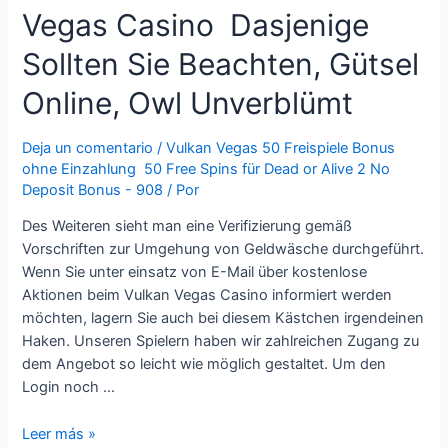
Vegas Casino  Dasjenige
Sollten Sie Beachten, Gütsel
Online, Owl Unverblümt
Deja un comentario
/
Vulkan Vegas 50 Freispiele Bonus
ohne Einzahlung ️ 50 Free Spins für Dead or Alive 2 No
Deposit Bonus - 908
/ Por
Des Weiteren sieht man eine Verifizierung gemäß
Vorschriften zur Umgehung von Geldwäsche durchgeführt.
Wenn Sie unter einsatz von E-Mail über kostenlose
Aktionen beim Vulkan Vegas Casino informiert werden
möchten, lagern Sie auch bei diesem Kästchen irgendeinen
Haken. Unseren Spielern haben wir zahlreichen Zugang zu
dem Angebot so leicht wie möglich gestaltet. Um den
Login noch …
Leer más »