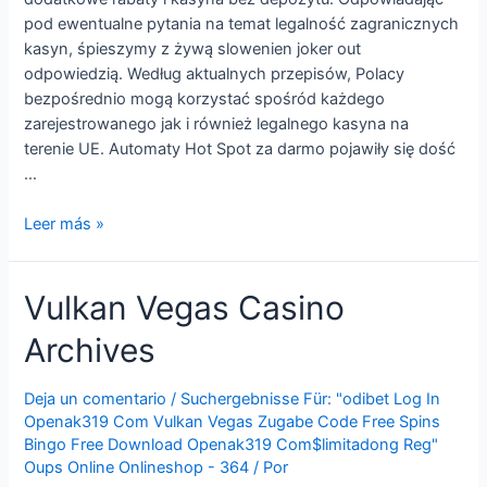
pod ewentualne pytania na temat legalność zagranicznych
kasyn, śpieszymy z żywą slowenien joker out
odpowiedzią. Według aktualnych przepisów, Polacy
bezpośrednio mogą korzystać spośród każdego
zarejestrowanego jak i również legalnego kasyna na
terenie UE. Automaty Hot Spot za darmo pojawiły się dość
…
Leer más »
Vulkan Vegas Casino
Archives
Deja un comentario
/
Suchergebnisse Für: "odibet Log In
Open️ak319 Com Vulkan Vegas Zugabe Code Free Spins
Bingo Free Download Open️ak319 Com$limitadong Reg"
Oups Online Onlineshop - 364
/ Por