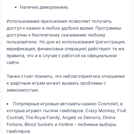
Наличие деморежима.
Использование приложения позволяет получить
доступ к казино в любое удобное время. Программы
доступны к бесплатному скачиванию любому
пользователю. Но для их использования (регистрация,
верификация, финансовые операции) действуют те же
правила, что и в случае с работой на официальном
сайте.
Также стоит помнить, что неблагоприятное отношение
к азартным играм может вызвать проблемы с
зависимостью.
Популярные игровые автоматы казино Cosmolot, в
которые играют тысячи гемблеров: Crazy Monkey, Fruit
Cocktail, The Royal Family, Angels vs Demons, Divine
Fortune, Blood Suckers и Hotline – любимые выборы
гемблеров.