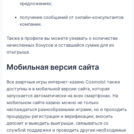
предложениях;
получение сообщений от онлайн-консультантов
компании.
Также в профиле вы можете узнавать о количестве
начисленных бонусов и оставшейся сумме для их
отыгрыша.
Мобильная версия сайта
Все азартные игры интернет-казино Cosmolot также
доступны и в мобильной версии сайта, которая
запускается автоматически на всех смартфонах. На
мобильном сайте казино можно не только
наслаждаться разнообразными играми, но и проходить
процедуры регистрации и верификации, вносить
депозит и выводить выигрыши, связываться со
службой поддержки и проводить другие необходимые