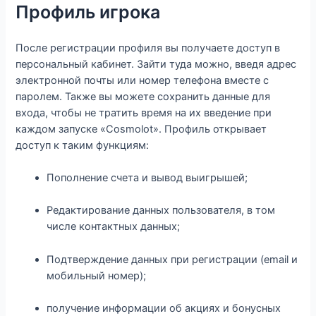
Профиль игрока
После регистрации профиля вы получаете доступ в
персональный кабинет. Зайти туда можно, введя адрес
электронной почты или номер телефона вместе с
паролем. Также вы можете сохранить данные для
входа, чтобы не тратить время на их введение при
каждом запуске «Cosmolot». Профиль открывает
доступ к таким функциям:
Пополнение счета и вывод выигрышей;
Редактирование данных пользователя, в том
числе контактных данных;
Подтверждение данных при регистрации (email и
мобильный номер);
получение информации об акциях и бонусных