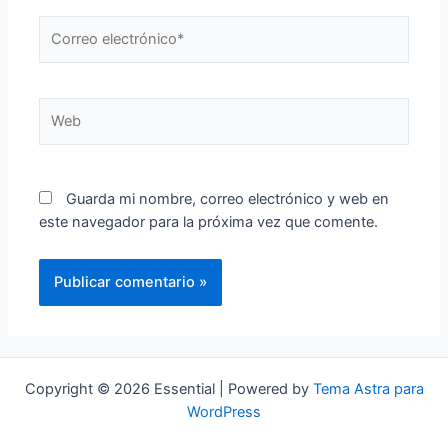
Guarda mi nombre, correo electrónico y web en
este navegador para la próxima vez que comente.
Copyright © 2026 Essential | Powered by
Tema Astra para
WordPress