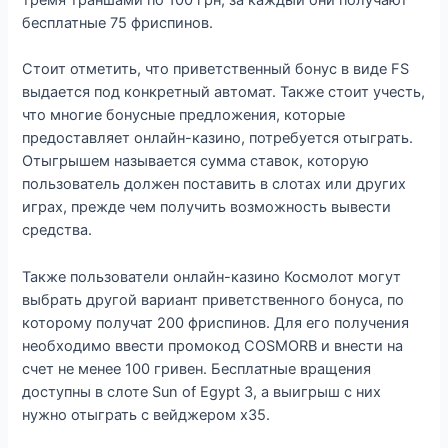
тремя траншами по 100 грн, за каждый они получают
бесплатные 75 фриспинов.
Стоит отметить, что приветственный бонус в виде FS
выдается под конкретный автомат. Также стоит учесть,
что многие бонусные предложения, которые
предоставляет онлайн-казино, потребуется отыграть.
Отыгрышем называется сумма ставок, которую
пользователь должен поставить в слотах или других
играх, прежде чем получить возможность вывести
средства.
Также пользователи онлайн-казино Космолот могут
выбрать другой вариант приветственного бонуса, по
которому получат 200 фриспинов. Для его получения
необходимо ввести промокод COSMORB и внести на
счет не менее 100 гривен. Бесплатные вращения
доступны в слоте Sun of Egypt 3, а выигрыш с них
нужно отыграть с вейджером х35.