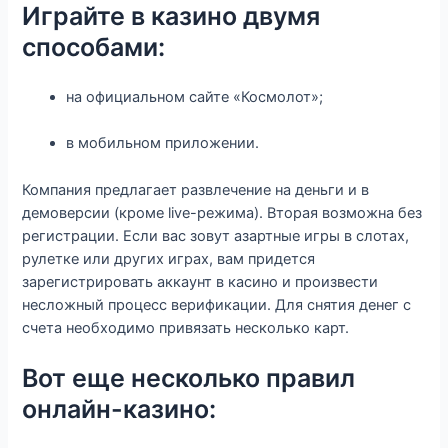
Играйте в казино двумя
способами:
на официальном сайте «Космолот»;
в мобильном приложении.
Компания предлагает развлечение на деньги и в
демоверсии (кроме live-режима). Вторая возможна без
регистрации. Если вас зовут азартные игры в слотах,
рулетке или других играх, вам придется
зарегистрировать аккаунт в касино и произвести
несложный процесс верификации. Для снятия денег с
счета необходимо привязать несколько карт.
Вот еще несколько правил
онлайн-казино: