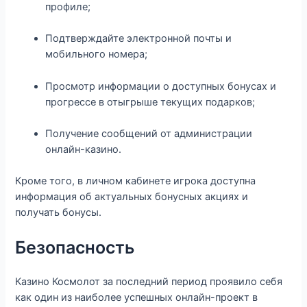
профиле;
Подтверждайте электронной почты и
мобильного номера;
Просмотр информации о доступных бонусах и
прогрессе в отыгрыше текущих подарков;
Получение сообщений от администрации
онлайн-казино.
Кроме того, в личном кабинете игрока доступна
информация об актуальных бонусных акциях и
получать бонусы.
Безопасность
Казино Космолот за последний период проявило себя
как один из наиболее успешных онлайн-проект в