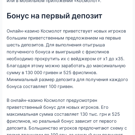
или в мобильном приложении «Космолот».
Бонус на первый депозит
Онлайн-казино Космолот приветствует новых игроков
большим приветственным предложением на первые
шесть депозитов. Для выполнения отыгрыша
полученного бонуса и выигрышей с фриспинов
необходимо прокрутить их с вейджером от x1 до x35.
Благодаря этому можно заработать до максимальную
сумму в 130 000 гривен и 525 фриспинов.
Минимальный размер депозита для получения каждого
бонуса составляет 100 гривен.
В онлайн-казино Космолот предусмотрен
приветственный бонус для новых игроков. Его
максимальная сумма составляет 130 тыс. грн и 525
фриспинов, но реальный бонус зависит от первого
депозита. Большинство игроков предпочитают схему с