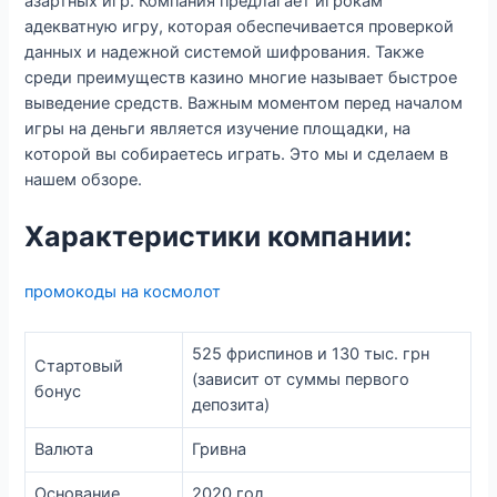
азартных игр. Компания предлагает игрокам
адекватную игру, которая обеспечивается проверкой
данных и надежной системой шифрования. Также
среди преимуществ казино многие называет быстрое
выведение средств. Важным моментом перед началом
игры на деньги является изучение площадки, на
которой вы собираетесь играть. Это мы и сделаем в
нашем обзоре.
Характеристики компании:
промокоды на космолот
525 фриспинов и 130 тыс. грн
Стартовый
(зависит от суммы первого
бонус
депозита)
Валюта
Гривна
Основание
2020 год