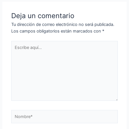
Deja un comentario
Tu dirección de correo electrónico no será publicada.
Los campos obligatorios están marcados con
*