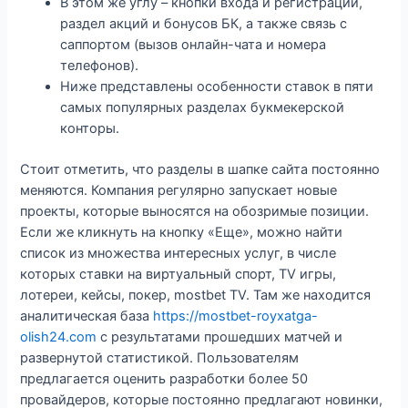
В этом же углу – кнопки входа и регистрации,
раздел акций и бонусов БК, а также связь с
саппортом (вызов онлайн-чата и номера
телефонов).
Ниже представлены особенности ставок в пяти
самых популярных разделах букмекерской
конторы.
Стоит отметить, что разделы в шапке сайта постоянно
меняются. Компания регулярно запускает новые
проекты, которые выносятся на обозримые позиции.
Если же кликнуть на кнопку «Еще», можно найти
список из множества интересных услуг, в числе
которых ставки на виртуальный спорт, TV игры,
лотереи, кейсы, покер, mostbet TV. Там же находится
аналитическая база
https://mostbet-royxatga-
olish24.com
с результатами прошедших матчей и
развернутой статистикой. Пользователям
предлагается оценить разработки более 50
провайдеров, которые постоянно предлагают новинки,