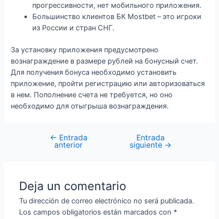
прогрессивности, нет мобильного приложения.
Большинство клиентов БК Mostbet – это игроки
из России и стран СНГ.
За установку приложения предусмотрено
вознаграждение в размере рублей на бонусный счет.
Для получения бонуса необходимо установить
приложение, пройти регистрацию или авторизоваться
в нем. Пополнение счета не требуется, но оно
необходимо для отыгрыша вознаграждения.
←
Entrada
Entrada
anterior
siguiente
→
Deja un comentario
Tu dirección de correo electrónico no será publicada.
Los campos obligatorios están marcados con
*