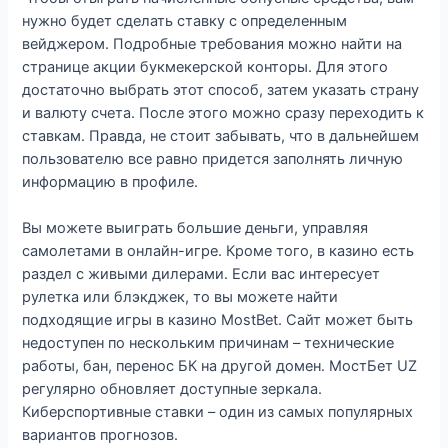
нужно будет сделать ставку с определенным
вейджером. Подробные требования можно найти на
странице акции букмекерской конторы. Для этого
достаточно выбрать этот способ, затем указать страну
и валюту счета. После этого можно сразу переходить к
ставкам. Правда, не стоит забывать, что в дальнейшем
пользователю все равно придется заполнять личную
информацию в профиле.
Вы можете выиграть большие деньги, управляя
самолетами в онлайн-игре. Кроме того, в казино есть
раздел с живыми дилерами. Если вас интересует
рулетка или блэкджек, то вы можете найти
подходящие игры в казино MostBet. Сайт может быть
недоступен по нескольким причинам – технические
работы, бан, перенос БК на другой домен. МостБет UZ
регулярно обновляет доступные зеркала.
Киберспортивные ставки – один из самых популярных
вариантов прогнозов.