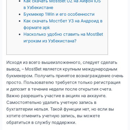
Как скачать Mostbet UZ на Айфон iOS
в Узбекистане
Букмекер 1Win и его особенности
Как скачать Мостбет УЗ на Андроид в
формате apk
Насколько удобно ставить на MostBet
игрокам из Узбекистана?
Исходя из всего вышеизложенного, следует сделать
вывод, – MostBet является крупным международным
букмекером. Получить принятое вознаграждение очень
просто. Пользователю требуется только регистрация
и депозит в течение недели после открытия счета.
Важно разрешить участие в акциях на аккаунте.
Самостоятельно удалить учетную запись в
бухгалтерии нельзя. Такой функции нет, но если вы
хотите отменить учетную запись, вы можете
обратиться в службу поддержки.