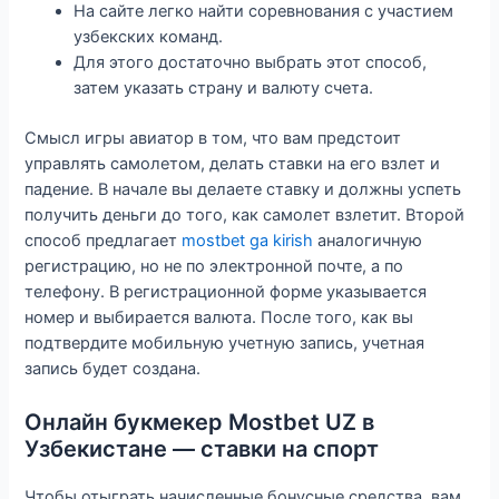
На сайте легко найти соревнования с участием
узбекских команд.
Для этого достаточно выбрать этот способ,
затем указать страну и валюту счета.
Смысл игры авиатор в том, что вам предстоит
управлять самолетом, делать ставки на его взлет и
падение. В начале вы делаете ставку и должны успеть
получить деньги до того, как самолет взлетит. Второй
способ предлагает
mostbet ga kirish
аналогичную
регистрацию, но не по электронной почте, а по
телефону. В регистрационной форме указывается
номер и выбирается валюта. После того, как вы
подтвердите мобильную учетную запись, учетная
запись будет создана.
Онлайн букмекер Mostbet UZ в
Узбекистане — ставки на спорт
Чтобы отыграть начисленные бонусные средства, вам