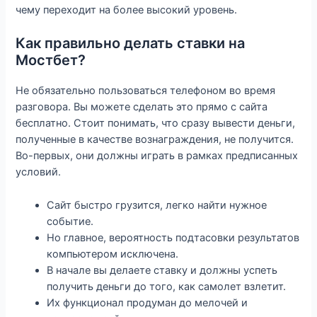
чему переходит на более высокий уровень.
Как правильно делать ставки на
Мостбет?
Не обязательно пользоваться телефоном во время
разговора. Вы можете сделать это прямо с сайта
бесплатно. Стоит понимать, что сразу вывести деньги,
полученные в качестве вознаграждения, не получится.
Во-первых, они должны играть в рамках предписанных
условий.
Сайт быстро грузится, легко найти нужное
событие.
Но главное, вероятность подтасовки результатов
компьютером исключена.
В начале вы делаете ставку и должны успеть
получить деньги до того, как самолет взлетит.
Их функционал продуман до мелочей и