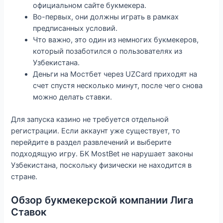
официальном сайте букмекера.
Во-первых, они должны играть в рамках
предписанных условий.
Что важно, это один из немногих букмекеров,
который позаботился о пользователях из
Узбекистана.
Деньги на Мостбет через UZCard приходят на
счет спустя несколько минут, после чего снова
можно делать ставки.
Для запуска казино не требуется отдельной
регистрации. Если аккаунт уже существует, то
перейдите в раздел развлечений и выберите
подходящую игру. БК MostBet не нарушает законы
Узбекистана, поскольку физически не находится в
стране.
Обзор букмекерской компании Лига
Ставок