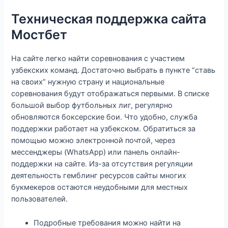
Техническая поддержка сайта
Мостбет
На сайте легко найти соревнования с участием
узбекских команд. Достаточно выбрать в пункте “ставь
на своих” нужную страну и национальные
соревнования будут отображаться первыми. В списке
большой выбор футбольных лиг, регулярно
обновляются боксерские бои. Что удобно, служба
поддержки работает на узбекском. Обратиться за
помощью можно электронной почтой, через
мессенджеры (WhatsApp) или панель онлайн-
поддержки на сайте. Из-за отсутствия регуляции
деятельность гемблинг ресурсов сайты многих
букмекеров остаются неудобными для местных
пользователей.
Подробные требования можно найти на