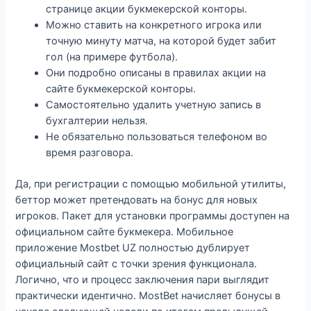
странице акции букмекерской конторы.
Можно ставить на конкретного игрока или
точную минуту матча, на которой будет забит
гол (на примере футбола).
Они подробно описаны в правилах акции на
сайте букмекерской конторы.
Самостоятельно удалить учетную запись в
бухгалтерии нельзя.
Не обязательно пользоваться телефоном во
время разговора.
Да, при регистрации с помощью мобильной утилиты,
беттор может претендовать на бонус для новых
игроков. Пакет для установки программы доступен на
официальном сайте букмекера. Мобильное
приложение Mostbet UZ полностью дублирует
официальный сайт с точки зрения функционала.
Логично, что и процесс заключения пари выглядит
практически идентично. MostBet начисляет бонусы в