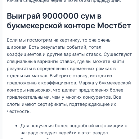
начале следующей недели по итогам предыдущей.
Выиграй 9000000 сум в
букмекерской конторе Мостбет
Если мы посмотрим на картинку, то она очень
широкая. Есть результаты событий, тотал
коэффициентов и другие варианты ставок. Существуют
специальные варианты ставок, где вы можете найти
результаты в определенных временных рамках в
отдельных матчах. Выберите ставку, исходя из
предложенных коэффициентов. Маржа у букмекерской
конторы невысокая, что делает предложения более
привлекательными, чем у многих конкурентов. Все
слоты имеют сертификаты, подтверждающие их
честность.
Для получения более подробной информации о
награде следует перейти в этот раздел.