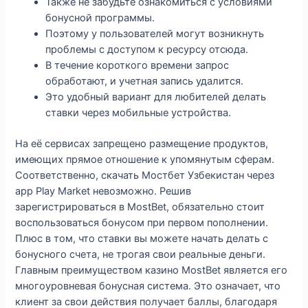
Также не забудьте ознакомиться с условиями
бонусной программы.
Поэтому у пользователей могут возникнуть
проблемы с доступом к ресурсу отсюда.
В течение короткого времени запрос
обработают, и учетная запись удалится.
Это удобный вариант для любителей делать
ставки через мобильные устройства.
На её сервисах запрещено размещение продуктов,
имеющих прямое отношение к упомянутым сферам.
Соответственно, скачать Мостбет Узбекистан через
app Play Market невозможно. Решив
зарегистрироваться в MostBet, обязательно стоит
воспользоваться бонусом при первом пополнении.
Плюс в том, что ставки вы можете начать делать с
бонусного счета, не трогая свои реальные деньги.
Главным преимуществом казино MostBet является его
многоуровневая бонусная система. Это означает, что
клиент за свои действия получает баллы, благодаря