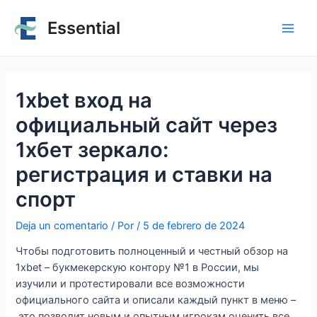
Essential
1xbet вход на
официальный сайт через
1хбет зеркало:
регистрация и ставки на
спорт
Deja un comentario
/ Por
/
5 de febrero de 2024
Чтобы подготовить полноценный и честный обзор на
1xbet – букмекерскую контору №1 в России, мы
изучили и протестировали все возможности
официального сайта и описали каждый пункт в меню –
это позволит новым и опытным игрокам оценить все