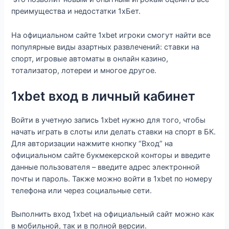
преимущества и недостатки 1хБет.
На официальном сайте 1xbet игроки смогут найти все
популярные виды азартных развлечений: ставки на
спорт, игровые автоматы в онлайн казино,
тотализатор, лотереи и многое другое.
1xbet вход в личный кабинет
Войти в учетную запись 1xbet нужно для того, чтобы
начать играть в слоты или делать ставки на спорт в БК.
Для авторизации нажмите кнопку “Вход” на
официальном сайте букмекерской конторы и введите
данные пользователя – введите адрес электронной
почты и пароль. Также можно войти в 1xbet по номеру
телефона или через социальные сети.
Выполнить вход 1xbet на официальный сайт можно как
в мобильной, так и в полной версии.