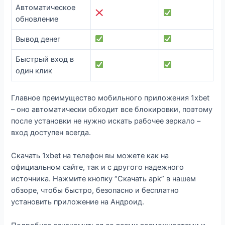
Автоматическое
обновление
Вывод денег
Быстрый вход в
один клик
Главное преимущество мобильного приложения 1xbet
– оно автоматически обходит все блокировки, поэтому
после установки не нужно искать рабочее зеркало –
вход доступен всегда.
Скачать 1xbet на телефон вы можете как на
официальном сайте, так и с другого надежного
источника. Нажмите кнопку “Скачать apk” в нашем
обзоре, чтобы быстро, безопасно и бесплатно
установить приложение на Андроид.