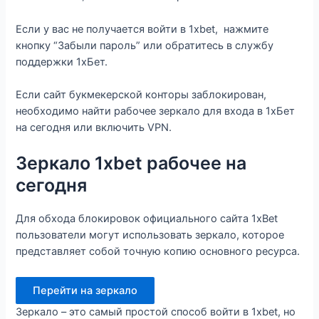
Если у вас не получается войти в 1xbet, нажмите
кнопку “Забыли пароль” или обратитесь в службу
поддержки 1хБет.
Если сайт букмекерской конторы заблокирован,
необходимо найти рабочее зеркало для входа в 1хБет
на сегодня или включить VPN.
Зеркало 1xbet рабочее на
сегодня
Для обхода блокировок официального сайта 1xBet
пользователи могут использовать зеркало, которое
представляет собой точную копию основного ресурса.
Перейти на зеркало
Зеркало – это самый простой способ войти в 1xbet, но