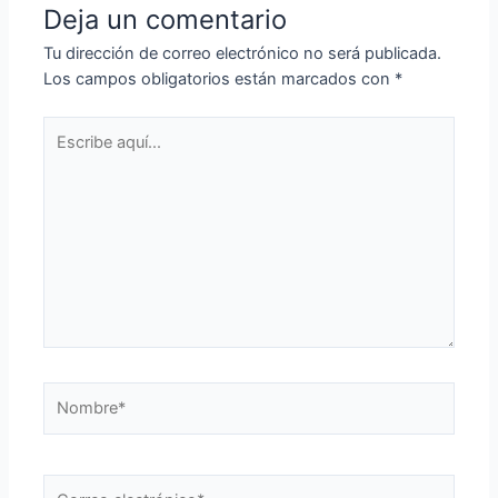
Deja un comentario
Tu dirección de correo electrónico no será publicada.
Los campos obligatorios están marcados con
*