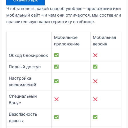
Чтобы понять, какой способ удобнее – приложение или
мобильный сайт – и чем они отличаются, мы составили
сравнительную характеристику в таблице.
Мобильное
Мобильная
приложение
версия
Обход блокировок
Полный доступ
Настройка
уведомлений
Специальный
бонус
Безопасность
данных