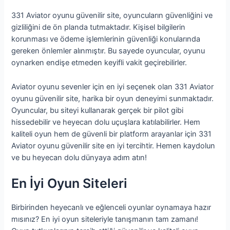
331 Aviator oyunu güvenilir site, oyuncuların güvenliğini ve
gizliliğini de ön planda tutmaktadır. Kişisel bilgilerin
korunması ve ödeme işlemlerinin güvenliği konularında
gereken önlemler alınmıştır. Bu sayede oyuncular, oyunu
oynarken endişe etmeden keyifli vakit geçirebilirler.
Aviator oyunu sevenler için en iyi seçenek olan 331 Aviator
oyunu güvenilir site, harika bir oyun deneyimi sunmaktadır.
Oyuncular, bu siteyi kullanarak gerçek bir pilot gibi
hissedebilir ve heyecan dolu uçuşlara katılabilirler. Hem
kaliteli oyun hem de güvenli bir platform arayanlar için 331
Aviator oyunu güvenilir site en iyi tercihtir. Hemen kaydolun
ve bu heyecan dolu dünyaya adım atın!
En İyi Oyun Siteleri
Birbirinden heyecanlı ve eğlenceli oyunlar oynamaya hazır
mısınız? En iyi oyun siteleriyle tanışmanın tam zamanı!