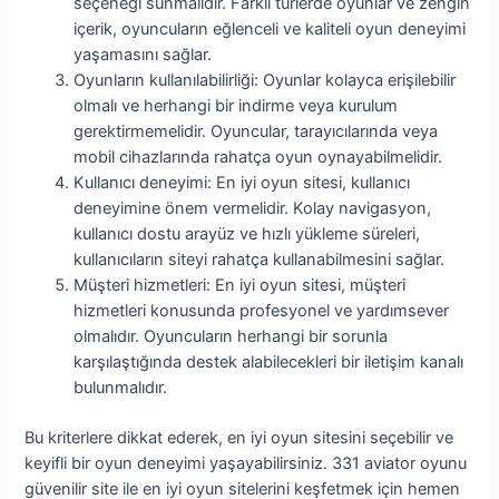
seçeneği sunmalıdır. Farklı türlerde oyunlar ve zengin
içerik, oyuncuların eğlenceli ve kaliteli oyun deneyimi
yaşamasını sağlar.
Oyunların kullanılabilirliği: Oyunlar kolayca erişilebilir
olmalı ve herhangi bir indirme veya kurulum
gerektirmemelidir. Oyuncular, tarayıcılarında veya
mobil cihazlarında rahatça oyun oynayabilmelidir.
Kullanıcı deneyimi: En iyi oyun sitesi, kullanıcı
deneyimine önem vermelidir. Kolay navigasyon,
kullanıcı dostu arayüz ve hızlı yükleme süreleri,
kullanıcıların siteyi rahatça kullanabilmesini sağlar.
Müşteri hizmetleri: En iyi oyun sitesi, müşteri
hizmetleri konusunda profesyonel ve yardımsever
olmalıdır. Oyuncuların herhangi bir sorunla
karşılaştığında destek alabilecekleri bir iletişim kanalı
bulunmalıdır.
Bu kriterlere dikkat ederek, en iyi oyun sitesini seçebilir ve
keyifli bir oyun deneyimi yaşayabilirsiniz. 331 aviator oyunu
güvenilir site ile en iyi oyun sitelerini keşfetmek için hemen