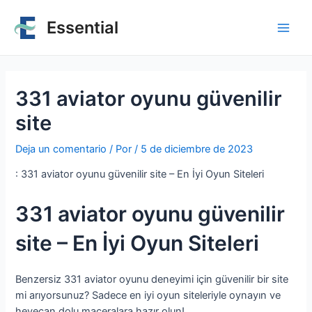
Essential
331 aviator oyunu güvenilir
site
Deja un comentario
/ Por
/
5 de diciembre de 2023
: 331 aviator oyunu güvenilir site – En İyi Oyun Siteleri
331 aviator oyunu güvenilir
site – En İyi Oyun Siteleri
Benzersiz 331 aviator oyunu deneyimi için güvenilir bir site
mi arıyorsunuz? Sadece en iyi oyun siteleriyle oynayın ve
heyecan dolu maceralara hazır olun!