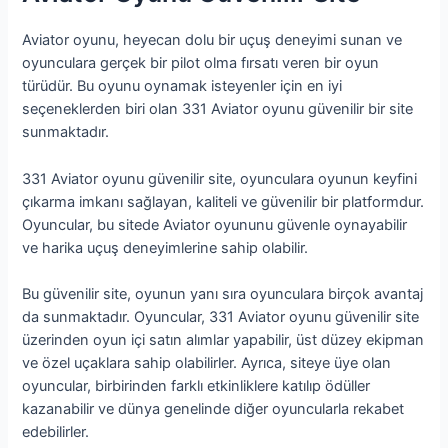
Aviator oyunu, heyecan dolu bir uçuş deneyimi sunan ve
oyunculara gerçek bir pilot olma fırsatı veren bir oyun
türüdür. Bu oyunu oynamak isteyenler için en iyi
seçeneklerden biri olan 331 Aviator oyunu güvenilir bir site
sunmaktadır.
331 Aviator oyunu güvenilir site, oyunculara oyunun keyfini
çıkarma imkanı sağlayan, kaliteli ve güvenilir bir platformdur.
Oyuncular, bu sitede Aviator oyununu güvenle oynayabilir
ve harika uçuş deneyimlerine sahip olabilir.
Bu güvenilir site, oyunun yanı sıra oyunculara birçok avantaj
da sunmaktadır. Oyuncular, 331 Aviator oyunu güvenilir site
üzerinden oyun içi satın alımlar yapabilir, üst düzey ekipman
ve özel uçaklara sahip olabilirler. Ayrıca, siteye üye olan
oyuncular, birbirinden farklı etkinliklere katılıp ödüller
kazanabilir ve dünya genelinde diğer oyuncularla rekabet
edebilirler.