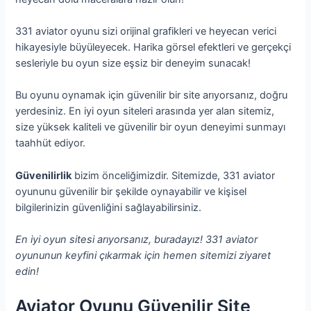
331 aviator oyunu sizi orijinal grafikleri ve heyecan verici
hikayesiyle büyüleyecek. Harika görsel efektleri ve gerçekçi
sesleriyle bu oyun size eşsiz bir deneyim sunacak!
Bu oyunu oynamak için güvenilir bir site arıyorsanız, doğru
yerdesiniz. En iyi oyun siteleri arasında yer alan sitemiz,
size yüksek kaliteli ve güvenilir bir oyun deneyimi sunmayı
taahhüt ediyor.
Güvenilirlik
bizim önceliğimizdir. Sitemizde, 331 aviator
oyununu güvenilir bir şekilde oynayabilir ve kişisel
bilgilerinizin güvenliğini sağlayabilirsiniz.
En iyi oyun sitesi arıyorsanız, buradayız! 331 aviator
oyununun keyfini çıkarmak için hemen sitemizi ziyaret
edin!
Aviator Oyunu Güvenilir Site