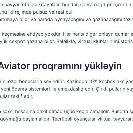
müəyyən etməsi kifayətdir, bundan sonra nağd pul çıxarılır.
nu iki rejimdə pulsuz və real pul.
qorxmaya bilər və harada oynayacağını və qazanacağını tez 
 keçməsinə ehtiyac yoxdur. Hər hansı digər onlayn qumar ə
yük cekpot qazana bilər. Beləliklə, virtual klubların müştəri
Aviator proqramını yükləyin
rini özəl bonuslarla sevindirir. Kazinoda 10% keşbek aksiyas
yeni ödəmə sistemləri ilə əməkdaşlıq edir. Çirkli pulların y
lar təklif edir.
 şəxsi hesabına daxil olmaq üçün keçid almalıdır. Bundan so
qoymağa başlamalıdır. Təcrübəli oyunçular virtual təyyarə