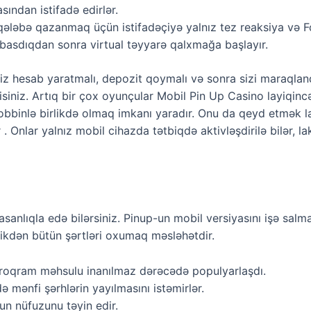
sından istifadə edirlər.
qələbə qazanmaq üçün istifadəçiyə yalnız tez reaksiya və Fo
asdıqdan sonra virtual təyyarə qalxmağa başlayır.
z hesab yaratmalı, depozit qoymalı və sonra sizi maraqlandı
siniz. Artıq bir çox oyunçular Mobil Pin Up Casino layiqincə
bbinlə birlikdə olmaq imkanı yaradır. Onu da qeyd etmək la
 Onlar yalnız mobil cihazda tətbiqdə aktivləşdirilə bilər, lak
asanlıqla edə bilərsiniz. Pinup-un mobil versiyasını işə s
ikdən bütün şərtləri oxumaq məsləhətdir.
roqram məhsulu inanılmaz dərəcədə populyarlaşdı.
ə mənfi şərhlərin yayılmasını istəmirlər.
un nüfuzunu təyin edir.