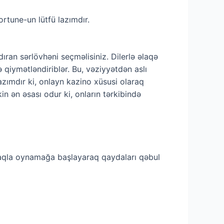
rtune-un lütfü lazımdır.
ran sərlövhəni seçməlisiniz. Dilerlə əlaqə
 qiymətləndiriblər. Bu, vəziyyətdən aslı
zımdır ki, onlayn kazino xüsusi olaraq
in ən əsası odur ki, onların tərkibində
almaqla oynamağa başlayaraq qaydaları qəbul