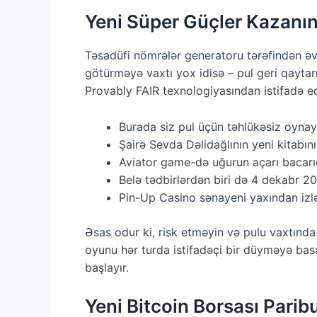
Yeni Süper Güçler Kazanı
Təsadüfi nömrələr generatoru tərəfindən əv
götürməyə vaxtı yox idisə – pul geri qaytarıl
Provably FAIR texnologiyasından istifadə edi
Burada siz pul üçün təhlükəsiz oynaya 
Şairə Sevda Dəlidağlının yeni kitabın
Aviator game-də uğurun açarı bacarıq
Belə tədbirlərdən biri də 4 dekabr 2
Pin-Up Casino sənayeni yaxından izlə
Əsas odur ki, risk etməyin və pulu vaxtınd
oyunu hər turda istifadəçi bir düyməyə ba
başlayır.
Yeni Bitcoin Borsası Parib