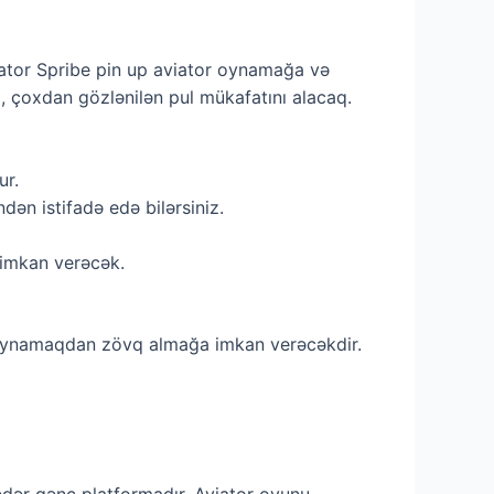
iator Spribe pin up aviator oynamağa və
, çoxdan gözlənilən pul mükafatını alacaq.
ur.
ən istifadə edə bilərsiniz.
imkan verəcək.
 oynamaqdan zövq almağa imkan verəcəkdir.
qədər gənc platformadır. Aviator oyunu