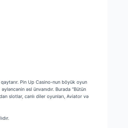
ri qaytarır. Pin Up Casino-nun böyük oyun
a əyləncənin əsl ünvanıdır. Burada “Bütün
n slotlar, canlı diler oyunları, Aviator və
ıdır.