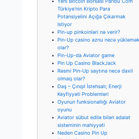
Yeni Bitcoin Borsası Paribu Com
Türkiye’nin Kripto Para
Potansiyelini Açığa Çıkarmak
Istiyor
Pin-up pinkoinləri nə verir?
Pin-Up casino aznu necə yükləmə
olar?
Pin-Up-da Aviator game
Pin Up Casino BlackJack
Rəsmi Pin-Up saytına necə daxil
olmaq olar?
Daş – Çınqıl İstehsalı; Enerji
Keyfiyyəti Problemləri
Oyunun funksionallığı Aviator
oyunu
Aviator sübut edilə bilən ədalət
sisteminin mahiyyəti
Neden Casino Pin Up