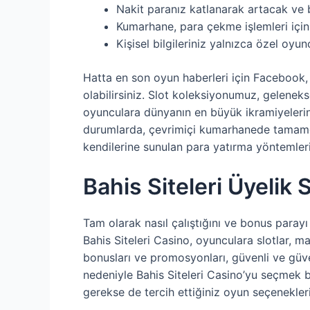
Nakit paranız katlanarak artacak ve 
Kumarhane, para çekme işlemleri için
Kişisel bilgileriniz yalnızca özel oyun
Hatta en son oyun haberleri için Facebook,
olabilirsiniz. Slot koleksiyonumuz, geleneks
oyunculara dünyanın en büyük ikramiyelerin
durumlarda, çevrimiçi kumarhanede tamame
kendilerine sunulan para yatırma yöntemleri
Bahis Siteleri Üyelik
Tam olarak nasıl çalıştığını ve bonus paray
Bahis Siteleri Casino, oyunculara slotlar, m
bonusları ve promosyonları, güvenli ve güven
nedeniyle Bahis Siteleri Casino’yu seçmek b
gerekse de tercih ettiğiniz oyun seçenekleri