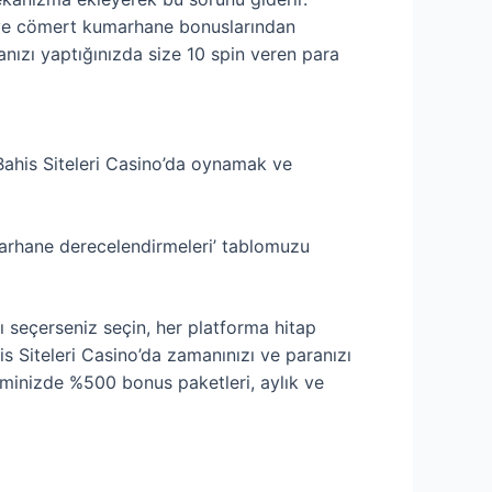
 ve cömert kumarhane bonuslarından
anızı yaptığınızda size 10 spin veren para
 Bahis Siteleri Casino’da oynamak ve
marhane derecelendirmeleri’ tablomuzu
 seçerseniz seçin, her platforma hitap
is Siteleri Casino’da zamanınızı ve paranızı
leminizde %500 bonus paketleri, aylık ve