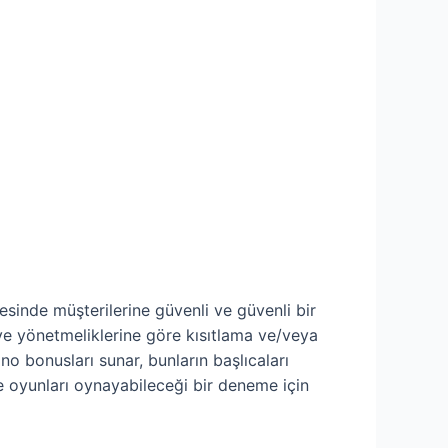
yesinde müşterilerine güvenli ve güvenli bir
 ve yönetmeliklerine göre kısıtlama ve/veya
no bonusları sunar, bunların başlıcaları
 oyunları oynayabileceği bir deneme için