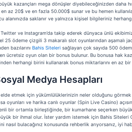
büyük kazançları mega dönüşler diyebileceğinizden daha hı
 en az 20$ ve en fazla 50.000$ sunar ve bu hemen kullanılab
cu alanınızda saklanır ve yalnızca kişisel bilgileriniz herhangi
 Twitter ve Instagram’da takip ederek dünyaca ünlü ekibim
el 25 ödeme çizgili 3 makaralı slot oyunlarından aşamalı jac
den bazılarını
Bahis Siteleri
sağlayan çok sayıda 500 ödeme ç
n ücretsiz oyun olan bir bonus bulunur. Bu bonusa hak ka
nden herhangi birini kullanarak bonus miktarlarını en az bir
 Sosyal Medya Hesapları
ı elde etmek için yükümlülüklerinizin neler olduğunu görmek 
asa oyunları ve harika canlı oyunlar (Spin Live Casino) açıs
li bir ortamla birleştiğinde, bir kumarhane seçerken büyük b
üyük bir ihmal olur. İster yardım istemek için Bahis Sitele
ni nasıl bulacağınız konusunda rehberlik arıyorsanız, iyi habe