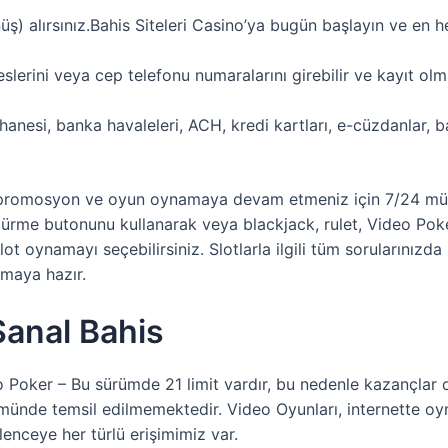
ş) alırsınız.Bahis Siteleri Casino’ya bugün başlayın ve en 
lerini veya cep telefonu numaralarını girebilir ve kayıt olma
hanesi, banka havaleleri, ACH, kredi kartları, e-cüzdanlar, 
, promosyon ve oyun oynamaya devam etmeniz için 7/24 müşter
ürme butonunu kullanarak veya blackjack, rulet, Video Poker
 slot oynamayı seçebilirsiniz. Slotlarla ilgili tüm sorularınız
lmaya hazır.
Sanal Bahis
o Poker – Bu sürümde 21 limit vardır, bu nedenle kazançlar
nde temsil edilmemektedir. Video Oyunları, internette oynam
lenceye her türlü erişimimiz var.