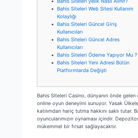
Bahis Siteleri yelik Nasıl Alınır?
Bahis Siteleri Web Sitesi Kullanım
Kolaylığı
Bahis Siteleri Güncel Giriş
Kullanıcıları
Bahis Siteleri Güncel Adres
Kullanıcıları
Bahis Siteleri Ödeme Yapıyor Mu ?
Bahis Siteleri Yeni Adresi Bütün
Platformlarda Değişti
Bahis Siteleri Casino, dünyanın önde gelen on
online oyun deneyimi sunuyor. Yasak Ülkeler:
katılımdan hariç tutma hakkını saklı tutar. 
oyuncularımızın oynaması içindir. Depozit
mükemmel bir fırsat sağlayacaktır.