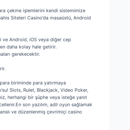
para çekme işlemlerini kendi sistemimize
Bahis Siteleri Casino’da masaüstü, Android
 ve Android, iOS veya diğer cep
n daha kolay hale getirir.
aları gerekecektir.
ir.
z para biriminde para yatırmaya
’su! Slots, Rulet, Blackjack, Video Poker,
miz, herhangi bir şüphe veya isteğe yanıt
cellenir.En son yazılım, adil oyun sağlamak
lisanslı ve düzenlenmiş çevrimiçi casino