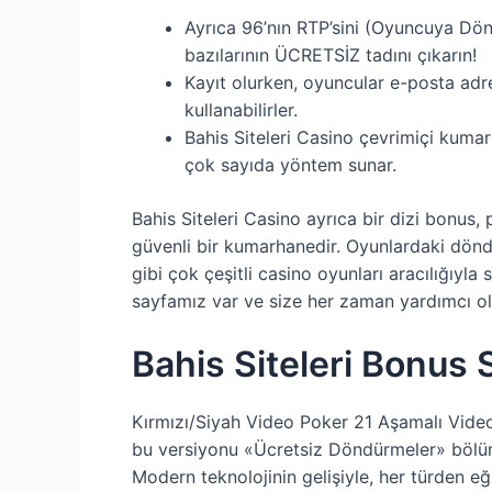
Ayrıca 96’nın RTP’sini (Oyuncuya Dönü
bazılarının ÜCRETSİZ tadını çıkarın!
Kayıt olurken, oyuncular e-posta adres
kullanabilirler.
Bahis Siteleri Casino çevrimiçi kumar
çok sayıda yöntem sunar.
Bahis Siteleri Casino ayrıca bir dizi bonus
güvenli bir kumarhanedir. Oyunlardaki dönd
gibi çok çeşitli casino oyunları aracılığıyla
sayfamız var ve size her zaman yardımcı o
Bahis Siteleri Bonus 
Kırmızı/Siyah Video Poker 21 Aşamalı Vide
bu versiyonu «Ücretsiz Döndürmeler» bölümü
Modern teknolojinin gelişiyle, her türden eğ