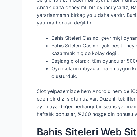
Ancak daha deneyimli bir oyuncuysanız, Ba
yararlanmanın birkaç yolu daha vardır. Bunl
yatırma bonusu değildir.
Bahis Siteleri Casino, çevrimiçi oyna
Bahis Siteleri Casino, çok çeşitli he
kazanmak hiç de kolay değil!
Başlangıç olarak, tüm oyuncular 500
Oyuncuların ihtiyaçlarına en uygun k
oluşturduk.
Slot yelpazemizde hem Android hem de iOS pl
eden bir dizi slotumuz var. Düzenli teklifle
ayırmaya değer herhangi bir seans yapmanın 
haftalık bonuslar, %200 hoşgeldin bonusu ve
Bahis Siteleri Web Sit