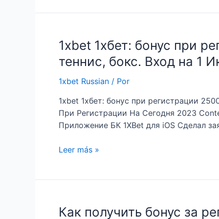
1xbet 1хбет: бонус при р
теннис, бокс. Вход на 1 И
1xbet Russian
/ Por
1xbet 1хбет: бонус при регистрации 250
При Регистрации На Сегодня 2023 Conte
Приложение БК 1XBet для iOS Сделал зая
Leer más »
Как получить бонус за р