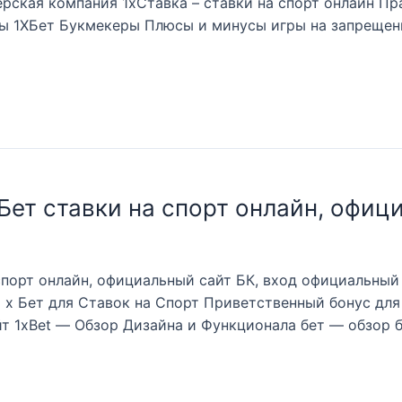
рская компания 1хСтавка – ставки на спорт онлайн Пр
ы 1ХБет Букмекеры Плюсы и минусы игры на запрещенн
Бет ставки на спорт онлайн, офици
спорт онлайн, официальный сайт БК, вход официальный 
 1 х Бет для Ставок на Спорт Приветственный бонус дл
йт 1xBet — Обзор Дизайна и Функционала бет — обзор