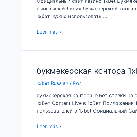
Официальный сайт казино 1xBet Букмеке
выигрышей Линия букмекерской контор
1xбет нужно использовать …
Leer más »
букмекерская контора 1х
1xbet Russian
/ Por
букмекерская контора 1хБет ставки на 
1хБет Content Live в 1хБет Приложения
пользователей о 1xbet Официальный Са
Leer más »