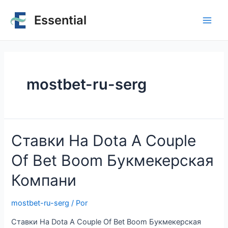
Essential
mostbet-ru-serg
Ставки На Dota A Couple
Of Bet Boom Букмекерская
Компани
mostbet-ru-serg
/ Por
Ставки На Dota A Couple Of Bet Boom Букмекерская