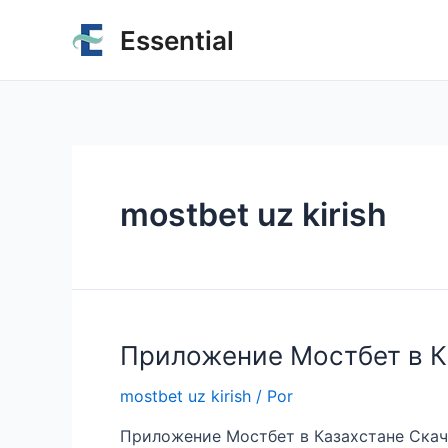
Essential
mostbet uz kirish
Приложение Мостбет в Ка
mostbet uz kirish
/ Por
Приложение Мостбет в Казахстане Скача