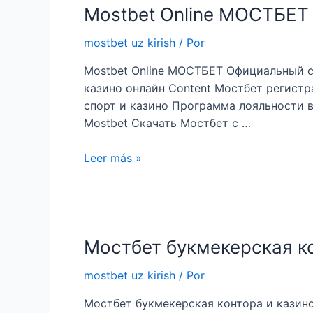
Mostbet Online МОСТБЕТ
mostbet uz kirish
/ Por
Mostbet Online МОСТБЕТ Официальный с
казино онлайн Content Мостбет регистр
спорт и казино Программа лояльности в
Mostbet Скачать Мостбет с …
Leer más »
Мостбет букмекерская к
mostbet uz kirish
/ Por
Мостбет букмекерская контора и казино