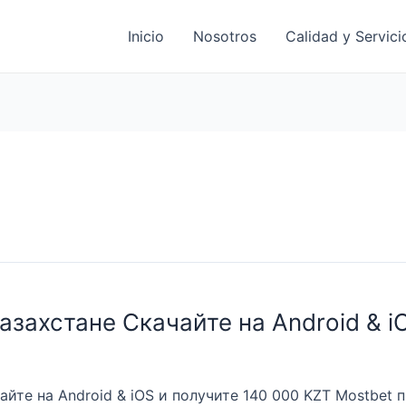
Inicio
Nosotros
Calidad y Servici
захстане Скачайте на Android & iO
йте на Android & iOS и получите 140 000 KZT Mostbet