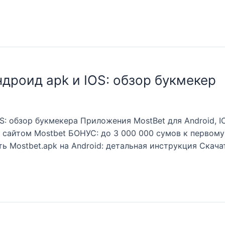
ндроид apk и IOS: обзор букмекер
OS: обзор букмекера Приложения MostBet для Android, 
сайтом Mostbet БОНУС: до 3 000 000 сумов к первому 
ь Mostbet.apk на Android: детальная инструкция Скача