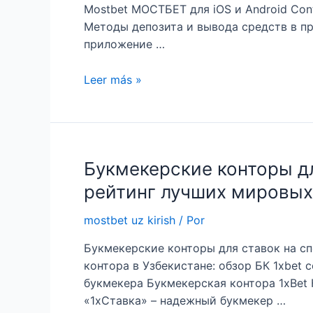
Mostbet МОСТБЕТ для iOS и Android Con
Методы депозита и вывода средств в пр
приложение …
Leer más »
Букмекерские конторы дл
рейтинг лучших мировых
mostbet uz kirish
/ Por
Букмекерские конторы для ставок на сп
контора в Узбекистане: обзор БК 1xbet 
букмекера Букмекерская контора 1xBet 
«1хСтавка» – надежный букмекер …