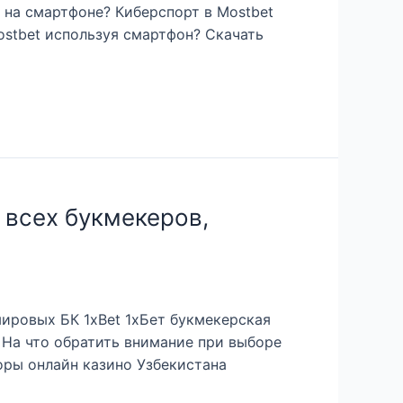
t на смартфоне? Киберспорт в Mostbet
ostbet используя смартфон? Скачать
 всех букмекеров,
мировых БК 1xBet 1хБет букмекерская
t На что обратить внимание при выборе
оры онлайн казино Узбекистана