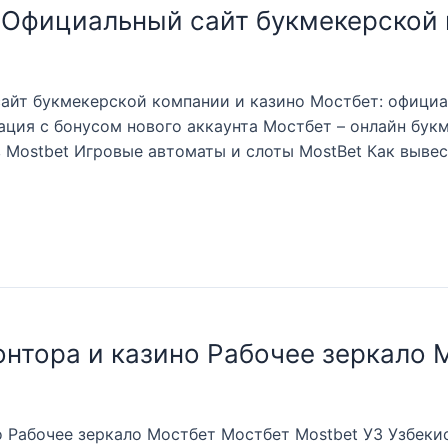
 Официальный сайт букмекерской 
айт букмекерской компании и казино Мостбет: официа
ация с бонусом нового аккаунта Мостбет – онлайн бук
 Mostbet Игровые автоматы и слоты MostBet Как вывес
онтора и казино Рабочее зеркало 
 Рабочее зеркало Мостбет Мостбет Mostbet УЗ Узбекис