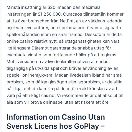
Minsta insättning är $20, medan den maximala
insättningen är $1 250 000. Curacaos tjänstemän kommer
att ta över branschen från NetEnt, en av världens ledande
mjukvaruleverantörer, och spelarna bör förvänta sig bättre
spelförhållanden inom en snar framtid. Dessutom är detta
online casino relativt nytt, så uttagshastigheten kan vara
lite långsam.Däremot garanterar de snabba uttag för
eventuella vinster som fortfarande håller på att regleras.
Mobilversionerna av livedealeralternativen är endast
tillgängliga på utvalda spel och kräver användning av en
speciell onlinemjukvara. Medan livedealern ibland har små
problem, som dåliga glasögon eller lagproblem, är de alltid
pålitliga, och du kan lita på dem för exakt känslan av att
vara på ett riktigt casino. Vi rekommenderar det absolut till
alla som vill prova onlinespel utan att riskera ett öre.
Information om Casino Utan
Svensk Licens hos GoPlay –