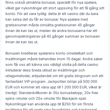
finns också utmärkta bonusar, speciellt för nya spelare,
vilket ger nykomlingar ett stort uppsving för att få igång sitt
konto. För att vara tydlig: detta är ett casino där du bara
kan satsa det du får av bonusar. Nya spelare med
gratissnurren måste omsätta gratissnurren 45 gånger
innan de kan tas ut, medan de andra bonusarna har ett
genomspelningskrav på 40 gånger summan av bonusen
innan de kan tas ut.
Bonusen krediteras spelarens konto omedelbart och
insättningen måste behandlas inom 10 dagar. Andra saker
som får oss att känna oss väldigt stolta på detta casino
inkluderar dess breda utbud av insättningar och
uttagsmetoder, erbjudandet om ett gratis bingorum och ett
fantastiskt VIP-program. Jackpotten börjar på 500 000
EUR och kommer att växa upp till 1 200 000 EUR, vilket är
trevligt. Standardvillkoren är 35x bonusbelopp, 20x free
spins-vinster och 25x-vinster för Blackjack-spel.
Nykomlingar kan använda upp till $250 för sin första
insättning för att spela sina favoritslots och kasinospel,