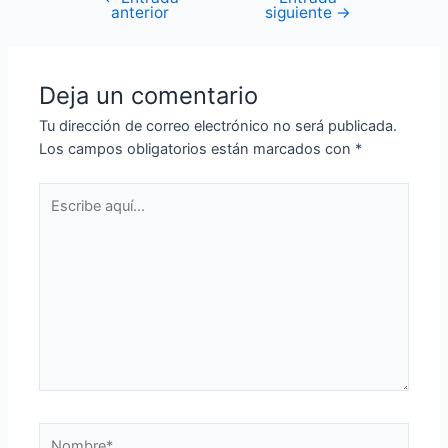
anterior
siguiente
→
Deja un comentario
Tu dirección de correo electrónico no será publicada.
Los campos obligatorios están marcados con
*