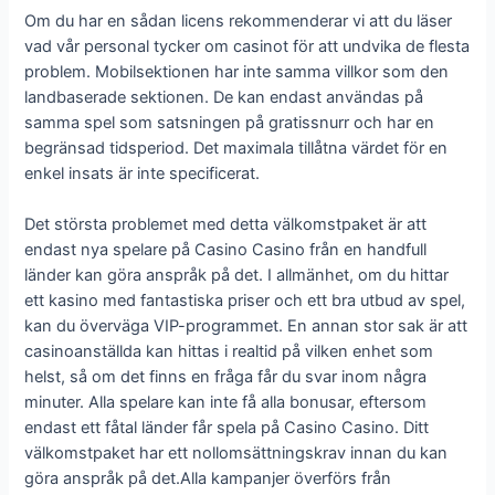
Om du har en sådan licens rekommenderar vi att du läser
vad vår personal tycker om casinot för att undvika de flesta
problem. Mobilsektionen har inte samma villkor som den
landbaserade sektionen. De kan endast användas på
samma spel som satsningen på gratissnurr och har en
begränsad tidsperiod. Det maximala tillåtna värdet för en
enkel insats är inte specificerat.
Det största problemet med detta välkomstpaket är att
endast nya spelare på Casino Casino från en handfull
länder kan göra anspråk på det. I allmänhet, om du hittar
ett kasino med fantastiska priser och ett bra utbud av spel,
kan du överväga VIP-programmet. En annan stor sak är att
casinoanställda kan hittas i realtid på vilken enhet som
helst, så om det finns en fråga får du svar inom några
minuter. Alla spelare kan inte få alla bonusar, eftersom
endast ett fåtal länder får spela på Casino Casino. Ditt
välkomstpaket har ett nollomsättningskrav innan du kan
göra anspråk på det.Alla kampanjer överförs från