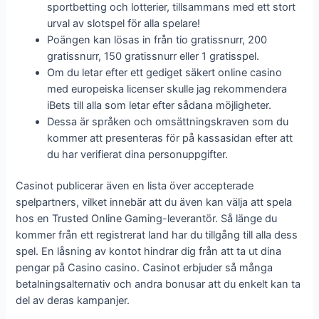
sportbetting och lotterier, tillsammans med ett stort
urval av slotspel för alla spelare!
Poängen kan lösas in från tio gratissnurr, 200
gratissnurr, 150 gratissnurr eller 1 gratisspel.
Om du letar efter ett gediget säkert online casino
med europeiska licenser skulle jag rekommendera
iBets till alla som letar efter sådana möjligheter.
Dessa är språken och omsättningskraven som du
kommer att presenteras för på kassasidan efter att
du har verifierat dina personuppgifter.
Casinot publicerar även en lista över accepterade
spelpartners, vilket innebär att du även kan välja att spela
hos en Trusted Online Gaming-leverantör. Så länge du
kommer från ett registrerat land har du tillgång till alla dess
spel. En låsning av kontot hindrar dig från att ta ut dina
pengar på Casino casino. Casinot erbjuder så många
betalningsalternativ och andra bonusar att du enkelt kan ta
del av deras kampanjer.