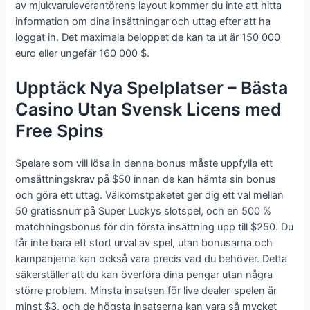
av mjukvaruleverantörens layout kommer du inte att hitta
information om dina insättningar och uttag efter att ha
loggat in. Det maximala beloppet de kan ta ut är 150 000
euro eller ungefär 160 000 $.
Upptäck Nya Spelplatser – Bästa
Casino Utan Svensk Licens med
Free Spins
Spelare som vill lösa in denna bonus måste uppfylla ett
omsättningskrav på $50 innan de kan hämta sin bonus
och göra ett uttag. Välkomstpaketet ger dig ett val mellan
50 gratissnurr på Super Luckys slotspel, och en 500 %
matchningsbonus för din första insättning upp till $250. Du
får inte bara ett stort urval av spel, utan bonusarna och
kampanjerna kan också vara precis vad du behöver. Detta
säkerställer att du kan överföra dina pengar utan några
större problem. Minsta insatsen för live dealer-spelen är
minst $3, och de högsta insatserna kan vara så mycket