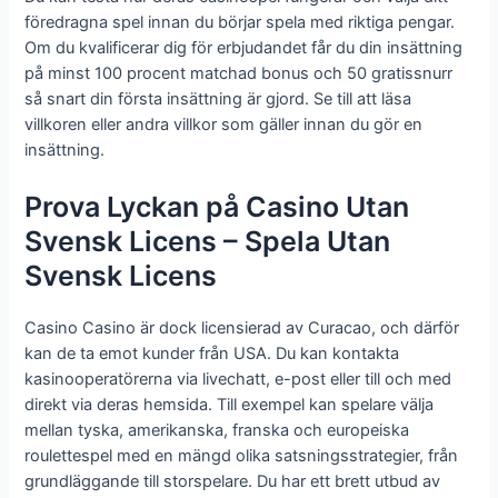
föredragna spel innan du börjar spela med riktiga pengar.
Om du kvalificerar dig för erbjudandet får du din insättning
på minst 100 procent matchad bonus och 50 gratissnurr
så snart din första insättning är gjord. Se till att läsa
villkoren eller andra villkor som gäller innan du gör en
insättning.
Prova Lyckan på Casino Utan
Svensk Licens – Spela Utan
Svensk Licens
Casino Casino är dock licensierad av Curacao, och därför
kan de ta emot kunder från USA. Du kan kontakta
kasinooperatörerna via livechatt, e-post eller till och med
direkt via deras hemsida. Till exempel kan spelare välja
mellan tyska, amerikanska, franska och europeiska
roulettespel med en mängd olika satsningsstrategier, från
grundläggande till storspelare. Du har ett brett utbud av