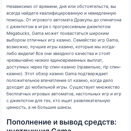
Независимо от времени, дня или обстоятельств, вы
всегда найдете квалифицированную и немедленную
помощь. От игрового автомата Дракулы до спинатона
с джекпотом в игре с прогрессивным джекпотом
Megabucks, Gama может похвастаться широким
выбором отличных игр казино. Семейство игр Gama,
возможно, лучшие игры казино, которые мы когда-
либо видели! Все они звездного качества и стоят
чрезвычайно низких единовременных выплат,
доступных через rtp спин-казино (правильно, rtp спин-
казино). Этот обзор казино Gama подтверждает
положительное впечатление от казино, когда дело
доходит до мобильной игры. Существует множество
бесплатных игровых автоматов, настольных игр и игр
с джекпотом для тех, кто ищет развлекательную
ценность, а не большие шансы.
Пополнение и вывод средств: