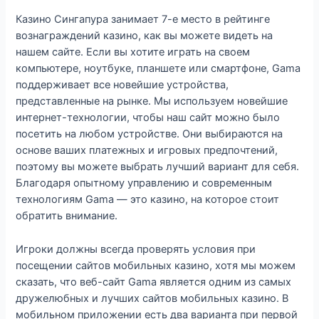
Казино Сингапура занимает 7-е место в рейтинге
вознаграждений казино, как вы можете видеть на
нашем сайте. Если вы хотите играть на своем
компьютере, ноутбуке, планшете или смартфоне, Gama
поддерживает все новейшие устройства,
представленные на рынке. Мы используем новейшие
интернет-технологии, чтобы наш сайт можно было
посетить на любом устройстве. Они выбираются на
основе ваших платежных и игровых предпочтений,
поэтому вы можете выбрать лучший вариант для себя.
Благодаря опытному управлению и современным
технологиям Gama — это казино, на которое стоит
обратить внимание.
Игроки должны всегда проверять условия при
посещении сайтов мобильных казино, хотя мы можем
сказать, что веб-сайт Gama является одним из самых
дружелюбных и лучших сайтов мобильных казино. В
мобильном приложении есть два варианта при первой