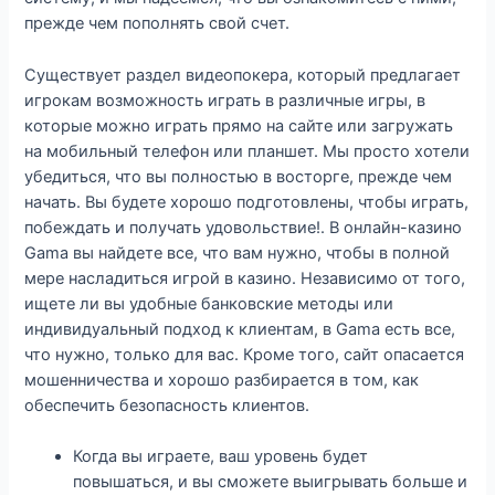
прежде чем пополнять свой счет.
Существует раздел видеопокера, который предлагает
игрокам возможность играть в различные игры, в
которые можно играть прямо на сайте или загружать
на мобильный телефон или планшет. Мы просто хотели
убедиться, что вы полностью в восторге, прежде чем
начать. Вы будете хорошо подготовлены, чтобы играть,
побеждать и получать удовольствие!. В онлайн-казино
Gama вы найдете все, что вам нужно, чтобы в полной
мере насладиться игрой в казино. Независимо от того,
ищете ли вы удобные банковские методы или
индивидуальный подход к клиентам, в Gama есть все,
что нужно, только для вас. Кроме того, сайт опасается
мошенничества и хорошо разбирается в том, как
обеспечить безопасность клиентов.
Когда вы играете, ваш уровень будет
повышаться, и вы сможете выигрывать больше и