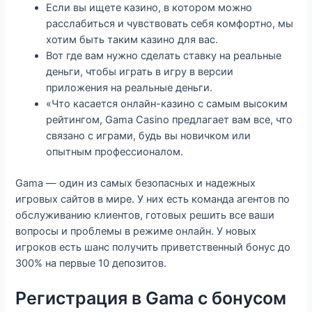
Если вы ищете казино, в котором можно
расслабиться и чувствовать себя комфортно, мы
хотим быть таким казино для вас.
Вот где вам нужно сделать ставку на реальные
деньги, чтобы играть в игру в версии
приложения на реальные деньги.
«Что касается онлайн-казино с самым высоким
рейтингом, Gama Casino предлагает вам все, что
связано с играми, будь вы новичком или
опытным профессионалом.
Gama — один из самых безопасных и надежных
игровых сайтов в мире. У них есть команда агентов по
обслуживанию клиентов, готовых решить все ваши
вопросы и проблемы в режиме онлайн. У новых
игроков есть шанс получить приветственный бонус до
300% на первые 10 депозитов.
Регистрация в Gama с бонусом