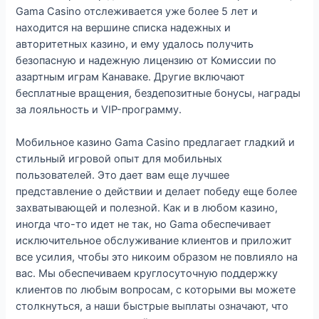
Gama Casino отслеживается уже более 5 лет и
находится на вершине списка надежных и
авторитетных казино, и ему удалось получить
безопасную и надежную лицензию от Комиссии по
азартным играм Канаваке. Другие включают
бесплатные вращения, бездепозитные бонусы, награды
за лояльность и VIP-программу.
Мобильное казино Gama Casino предлагает гладкий и
стильный игровой опыт для мобильных
пользователей. Это дает вам еще лучшее
представление о действии и делает победу еще более
захватывающей и полезной. Как и в любом казино,
иногда что-то идет не так, но Gama обеспечивает
исключительное обслуживание клиентов и приложит
все усилия, чтобы это никоим образом не повлияло на
вас. Мы обеспечиваем круглосуточную поддержку
клиентов по любым вопросам, с которыми вы можете
столкнуться, а наши быстрые выплаты означают, что