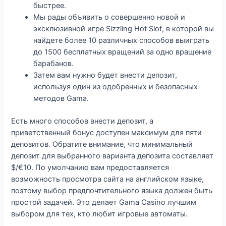
быстрее.
Мы рады объявить о совершенно новой и
эксклюзивной игре Sizzling Hot Slot, в которой вы
найдете более 10 различных способов выиграть
до 1500 бесплатных вращений за одно вращение
барабанов.
Затем вам нужно будет внести депозит,
используя один из одобренных и безопасных
методов Gama.
Есть много способов внести депозит, а
приветственный бонус доступен максимум для пяти
депозитов. Обратите внимание, что минимальный
депозит для выбранного варианта депозита составляет
$/€10. По умолчанию вам предоставляется
возможность просмотра сайта на английском языке,
поэтому выбор предпочтительного языка должен быть
простой задачей. Это делает Gama Casino лучшим
выбором для тех, кто любит игровые автоматы.