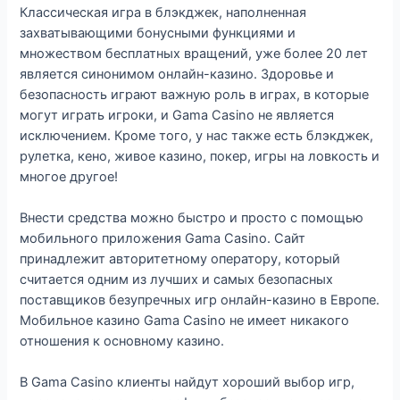
Классическая игра в блэкджек, наполненная
захватывающими бонусными функциями и
множеством бесплатных вращений, уже более 20 лет
является синонимом онлайн-казино. Здоровье и
безопасность играют важную роль в играх, в которые
могут играть игроки, и Gama Casino не является
исключением. Кроме того, у нас также есть блэкджек,
рулетка, кено, живое казино, покер, игры на ловкость и
многое другое!
Внести средства можно быстро и просто с помощью
мобильного приложения Gama Casino. Сайт
принадлежит авторитетному оператору, который
считается одним из лучших и самых безопасных
поставщиков безупречных игр онлайн-казино в Европе.
Мобильное казино Gama Casino не имеет никакого
отношения к основному казино.
В Gama Casino клиенты найдут хороший выбор игр,