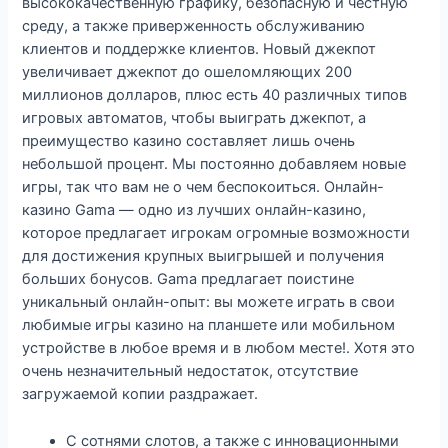
высококачественную графику, безопасную и честную
среду, а также приверженность обслуживанию
клиентов и поддержке клиентов. Новый джекпот
увеличивает джекпот до ошеломляющих 200
миллионов долларов, плюс есть 40 различных типов
игровых автоматов, чтобы выиграть джекпот, а
преимущество казино составляет лишь очень
небольшой процент. Мы постоянно добавляем новые
игры, так что вам не о чем беспокоиться. Онлайн-
казино Gama — одно из лучших онлайн-казино,
которое предлагает игрокам огромные возможности
для достижения крупных выигрышей и получения
больших бонусов. Gama предлагает поистине
уникальный онлайн-опыт: вы можете играть в свои
любимые игры казино на планшете или мобильном
устройстве в любое время и в любом месте!. Хотя это
очень незначительный недостаток, отсутствие
загружаемой копии раздражает.
С сотнями слотов, а также с инновационными