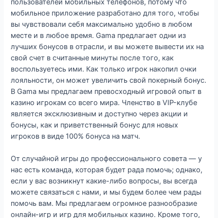
пользователей мобильных телефонов, потому что
мобильное приложение разработано для того, чтобы
вы чувствовали себя максимально удобно в любом
месте и в любое время. Gama предлагает одни из
лучших бонусов в отрасли, и вы можете вывести их на
свой счет в считанные минуты после того, как
воспользуетесь ими. Как только игрок накопил очки
лояльности, он может увеличить свой покерный бонус.
В Gama мы предлагаем превосходный игровой опыт в
казино игрокам со всего мира. Членство в VIP-клубе
является эксклюзивным и доступно через акции и
бонусы, как и приветственный бонус для новых
игроков в виде 100% бонуса на матч.
От случайной игры до профессионального совета — у
нас есть команда, которая будет рада помочь; однако,
если у вас возникнут какие-либо вопросы, вы всегда
можете связаться с нами, и мы будем более чем рады
помочь вам. Мы предлагаем огромное разнообразие
онлайн-игр и игр для мобильных казино. Кроме того,