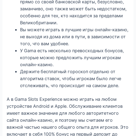
прямо со своей банковской карты, безусловно,
заманчиво, оно также может быть недостатком,
особенно для тех, кто находится за пределами
Великобритании.
Вы можете играть в лучшие игры онлайн-казино,
не выходя из дома или в пути, в зависимости от
того, что вам удобнее.
У Gama есть несколько превосходных бонусов,
которые можно предложить лучшим игрокам
онлайн-казино.
Держите бесплатный гороскоп отдельно от
алгоритма ставок, чтобы игрокам было легче
отслеживать, что происходит на самом деле.
А в Gama Slots Experience можно играть на любом
устройстве Android и Apple. Обслуживание клиентов
имеет важное значение для любого авторитетного
сайта онлайн-казино, и поэтому мы считаем его
важной частью нашего общего опыта для игроков. Это
включает в себя 100% бонус на первый депозит до