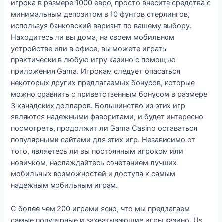
игрока в размере 1000 евро, просто внесите средства с
минимальным депозитом в 10 фунтов стерлингов,
используя банковский вариант по вашему выбору.
Находитесь ли вы дома, на своем мобильном
устройстве или в офисе, вы можете играть
практически в любую игру казино с помощью
приложения Gama. Игрокам следует опасаться
некоторых других предлагаемых бонусов, которые
можно сравнить с приветственным бонусом в размере
3 канадских долларов. Большинство из этих игр
являются надежными фаворитами, и будет интересно
посмотреть, продолжит ли Gama Casino оставаться
популярными сайтами для этих игр. Независимо от
того, являетесь ли вы постоянным игроком или
новичком, наслаждайтесь сочетанием лучших
мобильных возможностей и доступа к самым
надежным мобильным играм.
С более чем 200 играми ясно, что мы предлагаем
самые популярные и захватывающие игры казино. Us