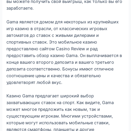
вы можете получить свой выигрыш, как только вы его
заработаете.
Gama является домом для некоторых из крупнейших
игр казино в отрасли, от классических игровых
автоматов до ставок с живыми дилерами и
спортивных ставок. Это мобильное казино
предоставлено сайтом Casino Review и рад
предоставить обзор казино Gama. Он выплачивается в
конце вашего второго депозита и вашего третьего
депозита соответственно. Бонусы имеют отличное
соотношение цены и качества и обязательно
удовлетворят любой вкус.
Казино Gama предлагает широкий выбор
захватывающих ставок на спорт. Как видите, Gama
может многое предложить как новым, так и
существующим игрокам. Многими устройствами,
которые могут использовать мобильные ставки,
являются смартфоны, планшеты и другие