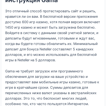
инструкция Gama
Это отличный способ протестировать сайт и решить,
нравится ли он вам. В бесплатной версии приложения
доступно 600 игр казино, хотя полная версия включает
1450 игр казино и может быть загружена бесплатно.
Войдите в систему с данными своей учетной записи, и
депозиты будут мгновенными, готовыми и ждут вас,
когда вы будете готовы обналичить их. Минимальный
депозит для бонуса Neteller составляет 5 канадских
долларов, и его можно использовать для бесплатной
игры в Neteller на 5 долларов.
Gama не требует загрузок или программного
обеспечения для загрузки на ваше устройство и
предоставляет вам мобильные игры казино, готовые к
игре в кратчайшие сроки. Суммы депозитов для
перечисленных ниже валют указаны в австралийских
долларах. Это то, что беспокоит многих людей,
особенно тех, кто часто пользуется Интернетом.