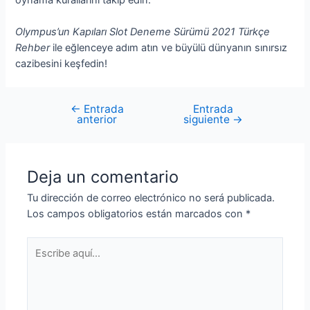
oynama kurallarını takip edin.
Olympus’un Kapıları Slot Deneme Sürümü 2021 Türkçe
Rehber
ile eğlenceye adım atın ve büyülü dünyanın sınırsız
cazibesini keşfedin!
←
Entrada
Entrada
anterior
siguiente
→
Deja un comentario
Tu dirección de correo electrónico no será publicada.
Los campos obligatorios están marcados con
*