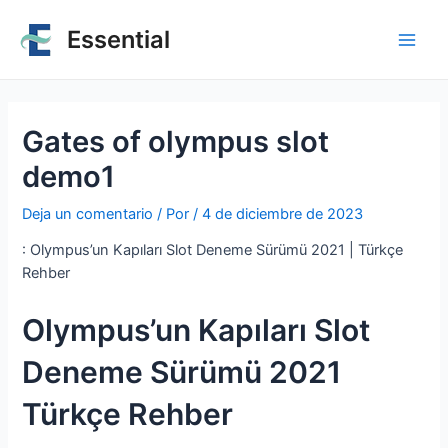
Essential
Gates of olympus slot
demo1
Deja un comentario
/ Por
/
4 de diciembre de 2023
: Olympus’un Kapıları Slot Deneme Sürümü 2021 | Türkçe
Rehber
Olympus’un Kapıları Slot
Deneme Sürümü 2021
Türkçe Rehber