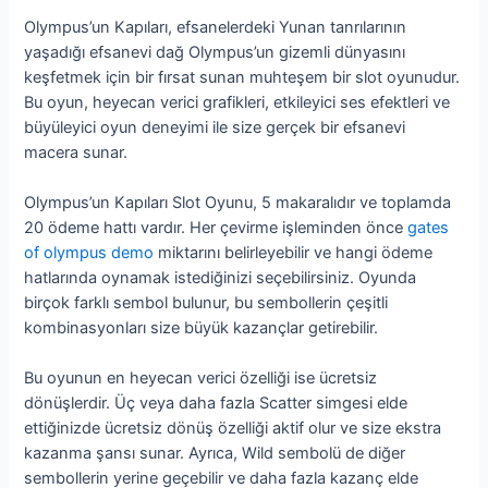
Olympus’un Kapıları, efsanelerdeki Yunan tanrılarının
yaşadığı efsanevi dağ Olympus’un gizemli dünyasını
keşfetmek için bir fırsat sunan muhteşem bir slot oyunudur.
Bu oyun, heyecan verici grafikleri, etkileyici ses efektleri ve
büyüleyici oyun deneyimi ile size gerçek bir efsanevi
macera sunar.
Olympus’un Kapıları Slot Oyunu, 5 makaralıdır ve toplamda
20 ödeme hattı vardır. Her çevirme işleminden önce
gates
of olympus demo
miktarını belirleyebilir ve hangi ödeme
hatlarında oynamak istediğinizi seçebilirsiniz. Oyunda
birçok farklı sembol bulunur, bu sembollerin çeşitli
kombinasyonları size büyük kazançlar getirebilir.
Bu oyunun en heyecan verici özelliği ise ücretsiz
dönüşlerdir. Üç veya daha fazla Scatter simgesi elde
ettiğinizde ücretsiz dönüş özelliği aktif olur ve size ekstra
kazanma şansı sunar. Ayrıca, Wild sembolü de diğer
sembollerin yerine geçebilir ve daha fazla kazanç elde