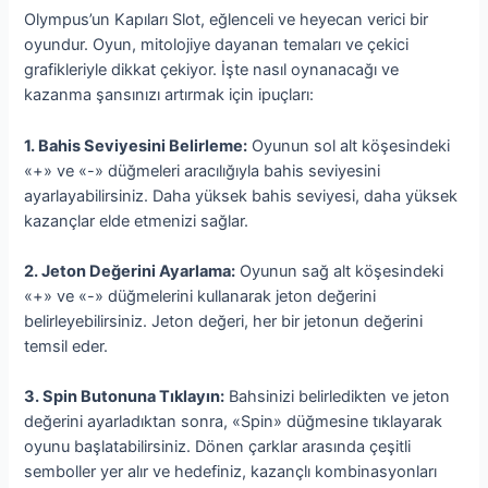
Olympus’un Kapıları Slot, eğlenceli ve heyecan verici bir
oyundur. Oyun, mitolojiye dayanan temaları ve çekici
grafikleriyle dikkat çekiyor. İşte nasıl oynanacağı ve
kazanma şansınızı artırmak için ipuçları:
1. Bahis Seviyesini Belirleme:
Oyunun sol alt köşesindeki
«+» ve «-» düğmeleri aracılığıyla bahis seviyesini
ayarlayabilirsiniz. Daha yüksek bahis seviyesi, daha yüksek
kazançlar elde etmenizi sağlar.
2. Jeton Değerini Ayarlama:
Oyunun sağ alt köşesindeki
«+» ve «-» düğmelerini kullanarak jeton değerini
belirleyebilirsiniz. Jeton değeri, her bir jetonun değerini
temsil eder.
3. Spin Butonuna Tıklayın:
Bahsinizi belirledikten ve jeton
değerini ayarladıktan sonra, «Spin» düğmesine tıklayarak
oyunu başlatabilirsiniz. Dönen çarklar arasında çeşitli
semboller yer alır ve hedefiniz, kazançlı kombinasyonları