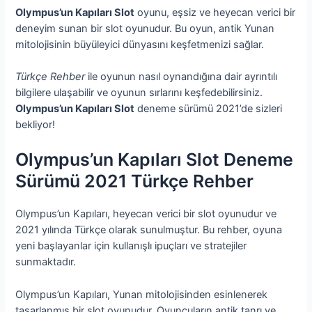
Olympus’un Kapıları Slot
oyunu, eşsiz ve heyecan verici bir
deneyim sunan bir slot oyunudur. Bu oyun, antik Yunan
mitolojisinin büyüleyici dünyasını keşfetmenizi sağlar.
Türkçe Rehber
ile oyunun nasıl oynandığına dair ayrıntılı
bilgilere ulaşabilir ve oyunun sırlarını keşfedebilirsiniz.
Olympus’un Kapıları Slot
deneme sürümü 2021’de sizleri
bekliyor!
Olympus’un Kapıları Slot Deneme
Sürümü 2021 Türkçe Rehber
Olympus’un Kapıları, heyecan verici bir slot oyunudur ve
2021 yılında Türkçe olarak sunulmuştur. Bu rehber, oyuna
yeni başlayanlar için kullanışlı ipuçları ve stratejiler
sunmaktadır.
Olympus’un Kapıları, Yunan mitolojisinden esinlenerek
tasarlanmış bir slot oyunudur. Oyuncuların antik tanrı ve