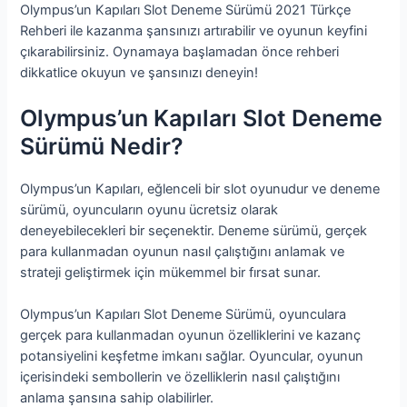
Olympus’un Kapıları Slot Deneme Sürümü 2021 Türkçe
Rehberi ile kazanma şansınızı artırabilir ve oyunun keyfini
çıkarabilirsiniz. Oynamaya başlamadan önce rehberi
dikkatlice okuyun ve şansınızı deneyin!
Olympus’un Kapıları Slot Deneme
Sürümü Nedir?
Olympus’un Kapıları, eğlenceli bir slot oyunudur ve deneme
sürümü, oyuncuların oyunu ücretsiz olarak
deneyebilecekleri bir seçenektir. Deneme sürümü, gerçek
para kullanmadan oyunun nasıl çalıştığını anlamak ve
strateji geliştirmek için mükemmel bir fırsat sunar.
Olympus’un Kapıları Slot Deneme Sürümü, oyunculara
gerçek para kullanmadan oyunun özelliklerini ve kazanç
potansiyelini keşfetme imkanı sağlar. Oyuncular, oyunun
içerisindeki sembollerin ve özelliklerin nasıl çalıştığını
anlama şansına sahip olabilirler.