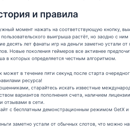
стория и правила
ужный момент нажать на соответствующую кнопку, вы
пользовательского выигрыша растёт, но заодно с ним 
ние десять лет фанаты игр на деньги заметно устали о
лов. Новые поколения геймеров все активнее предпоч
ыша в которых определяется честным алгоритмом.
к может в течение пяти секунд после старта очередно
равилами ресурса!
ошенниками, старайтесь искать известные междунаро
твом вариантов пополнения счета, наличием лицензи
и отзывами в сети.
сайт с бесплатным демонстрационным режимом GetX и 
еньги заметно устали от обычных слотов, что можно н