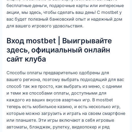
бесплатные деньги, подарочные карты или интересные
акции, мы здесь, чтобы сделать ваш день! С mostbet у
вас будет полезный банковский опыт и надежный дом
для вашего игрового удовольствия.
Вход mostbet | Выигрывайте
здесь, официальный онлайн
сайт клуба
Способы оплаты предварительно одобрены для
вашего региона, поэтому выбрать подходящий для вас
способ так же просто, как выбрать из меню, с одними
и теми же способами оплаты, доступными для
каждого из ваших вкусов азартных игр. В mostbet
теперь есть мобильное казино, и есть несколько игр,
которые можно загрузить и играть на своем смартфоне
или планшете. Эти игры включают в себя игровые
автоматы, блэкджек, рулетку, видеопокер и ряд