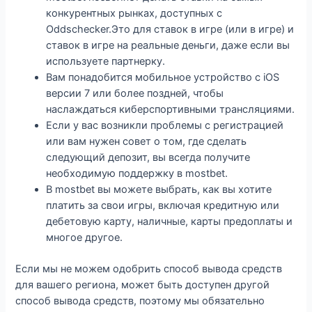
конкурентных рынках, доступных с
Oddschecker.Это для ставок в игре (или в игре) и
ставок в игре на реальные деньги, даже если вы
используете партнерку.
Вам понадобится мобильное устройство с iOS
версии 7 или более поздней, чтобы
наслаждаться киберспортивными трансляциями.
Если у вас возникли проблемы с регистрацией
или вам нужен совет о том, где сделать
следующий депозит, вы всегда получите
необходимую поддержку в mostbet.
В mostbet вы можете выбрать, как вы хотите
платить за свои игры, включая кредитную или
дебетовую карту, наличные, карты предоплаты и
многое другое.
Если мы не можем одобрить способ вывода средств
для вашего региона, может быть доступен другой
способ вывода средств, поэтому мы обязательно