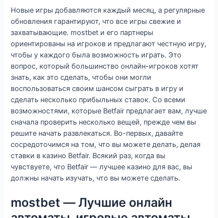
Новые игры добавляются каждый месяц, а регулярные
обновления гарантируют, что все игры свежие и
захватывающие. mostbet и его партнеры
ориентированы на игроков и предлагают честную игру,
чтобы у каждого была возможность играть. Это
вопрос, который большинство онлайн-игроков хотят
знать, как это сделать, чтобы они могли
воспользоваться своим шансом сыграть в игру и
сделать несколько прибыльных ставок. Со всеми
возможностями, которые Betfair предлагает вам, лучше
сначала проверить несколько вещей, прежде чем вы
решите начать развлекаться. Во-первых, давайте
сосредоточимся на том, что вы можете делать, делая
ставки в казино Betfair. Всякий раз, когда вы
чувствуете, что Betfair — лучшее казино для вас, вы
должны начать изучать, что вы можете сделать.
mostbet — Лучшие онлайн
автоматы, игровые автоматы