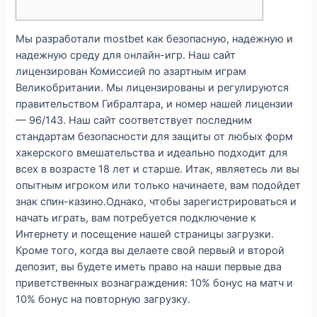
Мы разработали mostbet как безопасную, надежную и
надежную среду для онлайн-игр. Наш сайт
лицензирован Комиссией по азартным играм
Великобритании. Мы лицензированы и регулируются
правительством Гибралтара, и номер нашей лицензии
— 96/143. Наш сайт соответствует последним
стандартам безопасности для защиты от любых форм
хакерского вмешательства и идеально подходит для
всех в возрасте 18 лет и старше. Итак, являетесь ли вы
опытным игроком или только начинаете, вам подойдет
знак спин-казино.Однако, чтобы зарегистрироваться и
начать играть, вам потребуется подключение к
Интернету и посещение нашей страницы загрузки.
Кроме того, когда вы делаете свой первый и второй
депозит, вы будете иметь право на наши первые два
приветственных вознаграждения: 10% бонус на матч и
10% бонус на повторную загрузку.