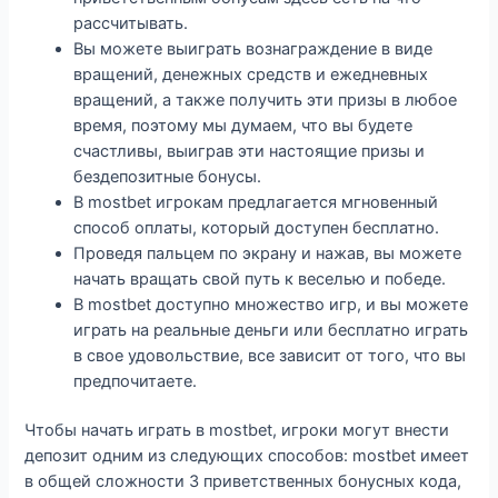
рассчитывать.
Вы можете выиграть вознаграждение в виде
вращений, денежных средств и ежедневных
вращений, а также получить эти призы в любое
время, поэтому мы думаем, что вы будете
счастливы, выиграв эти настоящие призы и
бездепозитные бонусы.
В mostbet игрокам предлагается мгновенный
способ оплаты, который доступен бесплатно.
Проведя пальцем по экрану и нажав, вы можете
начать вращать свой путь к веселью и победе.
В mostbet доступно множество игр, и вы можете
играть на реальные деньги или бесплатно играть
в свое удовольствие, все зависит от того, что вы
предпочитаете.
Чтобы начать играть в mostbet, игроки могут внести
депозит одним из следующих способов: mostbet имеет
в общей сложности 3 приветственных бонусных кода,