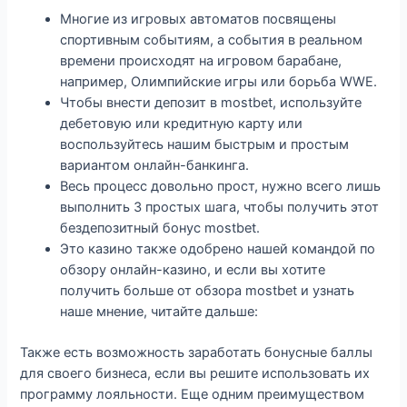
Многие из игровых автоматов посвящены
спортивным событиям, а события в реальном
времени происходят на игровом барабане,
например, Олимпийские игры или борьба WWE.
Чтобы внести депозит в mostbet, используйте
дебетовую или кредитную карту или
воспользуйтесь нашим быстрым и простым
вариантом онлайн-банкинга.
Весь процесс довольно прост, нужно всего лишь
выполнить 3 простых шага, чтобы получить этот
бездепозитный бонус mostbet.
Это казино также одобрено нашей командой по
обзору онлайн-казино, и если вы хотите
получить больше от обзора mostbet и узнать
наше мнение, читайте дальше:
Также есть возможность заработать бонусные баллы
для своего бизнеса, если вы решите использовать их
программу лояльности. Еще одним преимуществом