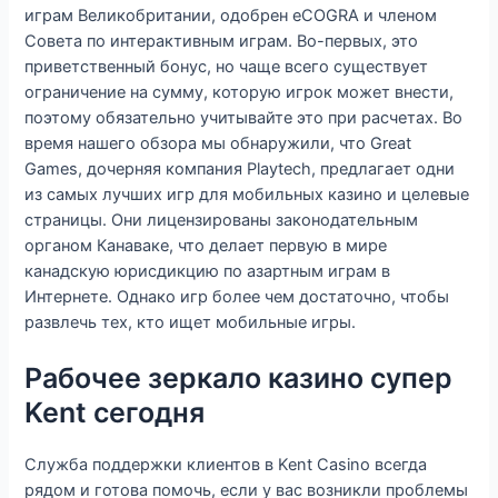
играм Великобритании, одобрен eCOGRA и членом
Совета по интерактивным играм. Во-первых, это
приветственный бонус, но чаще всего существует
ограничение на сумму, которую игрок может внести,
поэтому обязательно учитывайте это при расчетах. Во
время нашего обзора мы обнаружили, что Great
Games, дочерняя компания Playtech, предлагает одни
из самых лучших игр для мобильных казино и целевые
страницы. Они лицензированы законодательным
органом Канаваке, что делает первую в мире
канадскую юрисдикцию по азартным играм в
Интернете. Однако игр более чем достаточно, чтобы
развлечь тех, кто ищет мобильные игры.
Рабочее зеркало казино супер
Kent сегодня
Служба поддержки клиентов в Kent Casino всегда
рядом и готова помочь, если у вас возникли проблемы