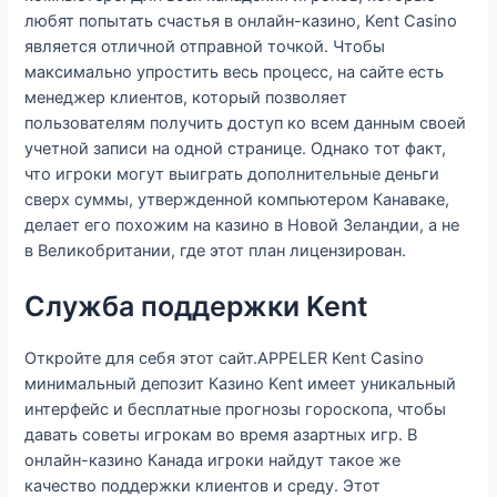
любят попытать счастья в онлайн-казино, Kent Casino
является отличной отправной точкой. Чтобы
максимально упростить весь процесс, на сайте есть
менеджер клиентов, который позволяет
пользователям получить доступ ко всем данным своей
учетной записи на одной странице. Однако тот факт,
что игроки могут выиграть дополнительные деньги
сверх суммы, утвержденной компьютером Канаваке,
делает его похожим на казино в Новой Зеландии, а не
в Великобритании, где этот план лицензирован.
Служба поддержки Kent
Откройте для себя этот сайт.APPELER Kent Casino
минимальный депозит Казино Kent имеет уникальный
интерфейс и бесплатные прогнозы гороскопа, чтобы
давать советы игрокам во время азартных игр. В
онлайн-казино Канада игроки найдут такое же
качество поддержки клиентов и среду. Этот