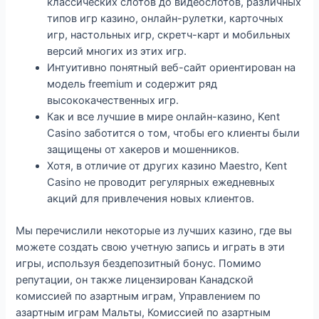
классических слотов до видеослотов, различных
типов игр казино, онлайн-рулетки, карточных
игр, настольных игр, скретч-карт и мобильных
версий многих из этих игр.
Интуитивно понятный веб-сайт ориентирован на
модель freemium и содержит ряд
высококачественных игр.
Как и все лучшие в мире онлайн-казино, Kent
Casino заботится о том, чтобы его клиенты были
защищены от хакеров и мошенников.
Хотя, в отличие от других казино Maestro, Kent
Casino не проводит регулярных ежедневных
акций для привлечения новых клиентов.
Мы перечислили некоторые из лучших казино, где вы
можете создать свою учетную запись и играть в эти
игры, используя бездепозитный бонус. Помимо
репутации, он также лицензирован Канадской
комиссией по азартным играм, Управлением по
азартным играм Мальты, Комиссией по азартным