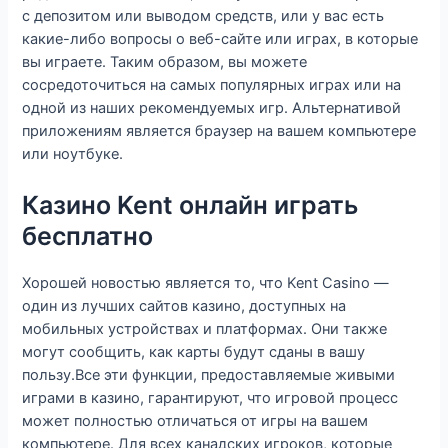
с депозитом или выводом средств, или у вас есть
какие-либо вопросы о веб-сайте или играх, в которые
вы играете. Таким образом, вы можете
сосредоточиться на самых популярных играх или на
одной из наших рекомендуемых игр. Альтернативой
приложениям является браузер на вашем компьютере
или ноутбуке.
Казино Kent онлайн играть
бесплатно
Хорошей новостью является то, что Kent Casino —
один из лучших сайтов казино, доступных на
мобильных устройствах и платформах. Они также
могут сообщить, как карты будут сданы в вашу
пользу.Все эти функции, предоставляемые живыми
играми в казино, гарантируют, что игровой процесс
может полностью отличаться от игры на вашем
компьютере. Для всех канадских игроков, которые