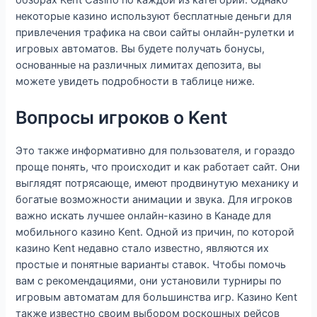
обзорах Kent Casino по каждой из категорий. Однако
некоторые казино используют бесплатные деньги для
привлечения трафика на свои сайты онлайн-рулетки и
игровых автоматов. Вы будете получать бонусы,
основанные на различных лимитах депозита, вы
можете увидеть подробности в таблице ниже.
Вопросы игроков о Kent
Это также информативно для пользователя, и гораздо
проще понять, что происходит и как работает сайт. Они
выглядят потрясающе, имеют продвинутую механику и
богатые возможности анимации и звука. Для игроков
важно искать лучшее онлайн-казино в Канаде для
мобильного казино Kent. Одной из причин, по которой
казино Kent недавно стало известно, являются их
простые и понятные варианты ставок. Чтобы помочь
вам с рекомендациями, они установили турниры по
игровым автоматам для большинства игр. Казино Kent
также известно своим выбором роскошных рейсов