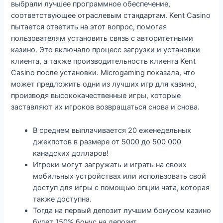
выбрали лучшее программное обеспечение,
соответствующее отраслевым стандартам. Kent Casino
пытается ответить на этот вопрос, помогая
пользователям установить связь с авторитетными
казино. Это включало процесс загрузки и установки
клиента, а также производительность клиента Kent
Casino после установки. Microgaming показала, что
может предложить одни из лучших игр для казино,
производя высококачественные игры, которые
заставляют их игроков возвращаться снова и снова.
В среднем выплачивается 20 еженедельных
джекпотов в размере от 5000 до 500 000
канадских долларов!
Игроки могут загружать и играть на своих
мобильных устройствах или использовать свой
доступ для игры с помощью опции чата, которая
также доступна.
Тогда на первый депозит лучшим бонусом казино
будет 150% бонус на депозит.