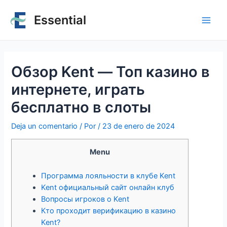
Essential
Обзор Kent — Топ казино в
интернете, играть
бесплатно в слоты
Deja un comentario
/ Por
/
23 de enero de 2024
Menu
Программа лояльности в клубе Kent
Kent официальный сайт онлайн клуб
Вопросы игроков о Kent
Кто проходит верификацию в казино
Kent?