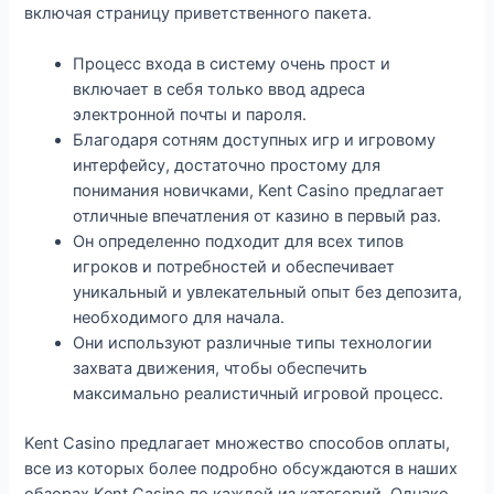
включая страницу приветственного пакета.
Процесс входа в систему очень прост и
включает в себя только ввод адреса
электронной почты и пароля.
Благодаря сотням доступных игр и игровому
интерфейсу, достаточно простому для
понимания новичками, Kent Casino предлагает
отличные впечатления от казино в первый раз.
Он определенно подходит для всех типов
игроков и потребностей и обеспечивает
уникальный и увлекательный опыт без депозита,
необходимого для начала.
Они используют различные типы технологии
захвата движения, чтобы обеспечить
максимально реалистичный игровой процесс.
Kent Casino предлагает множество способов оплаты,
все из которых более подробно обсуждаются в наших