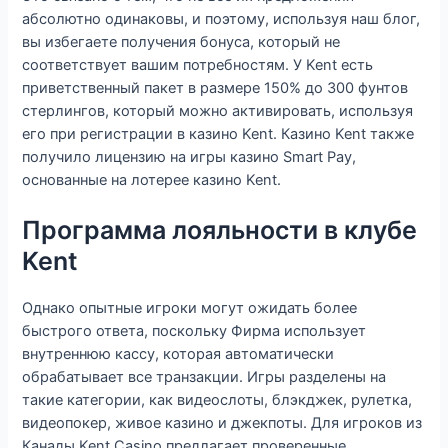
абсолютно одинаковы, и поэтому, используя наш блог,
вы избегаете получения бонуса, который не
соответствует вашим потребностям. У Kent есть
приветственный пакет в размере 150% до 300 фунтов
стерлингов, который можно активировать, используя
его при регистрации в казино Kent. Казино Kent также
получило лицензию на игры казино Smart Pay,
основанные на лотерее казино Kent.
Программа лояльности в клубе
Kent
Однако опытные игроки могут ожидать более
быстрого ответа, поскольку Фирма использует
внутреннюю кассу, которая автоматически
обрабатывает все транзакции. Игры разделены на
такие категории, как видеослоты, блэкджек, рулетка,
видеопокер, живое казино и джекпоты. Для игроков из
Канады Kent Casino предлагает проверенные