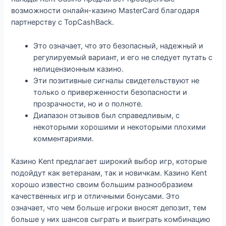
возможности онлайн-казино MasterCard благодаря
партнерству с TopCashBack.
Это означает, что это безопасный, надежный и
регулируемый вариант, и его не следует путать с
нелицензионным казино.
Эти позитивные сигналы свидетельствуют не
только о приверженности безопасности и
прозрачности, но и о полноте.
Диапазон отзывов был справедливым, с
некоторыми хорошими и некоторыми плохими
комментариями.
Казино Kent предлагает широкий выбор игр, которые
подойдут как ветеранам, так и новичкам. Казино Kent
хорошо известно своим большим разнообразием
качественных игр и отличными бонусами. Это
означает, что чем больше игроки вносят депозит, тем
больше у них шансов сыграть и выиграть комбинацию