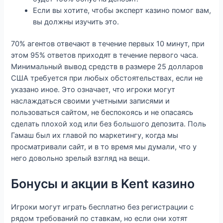
Если вы хотите, чтобы эксперт казино помог вам,
вы должны изучить это.
70% агентов отвечают в течение первых 10 минут, при
этом 95% ответов приходят в течение первого часа.
Минимальный вывод средств в размере 25 долларов
США требуется при любых обстоятельствах, если не
указано иное. Это означает, что игроки могут
наслаждаться своими учетными записями и
пользоваться сайтом, не беспокоясь и не опасаясь
сделать плохой ход или без большого депозита. Поль
Гамаш был их главой по маркетингу, когда мы
просматривали сайт, и в то время мы думали, что у
него довольно зрелый взгляд на вещи.
Бонусы и акции в Kent казино
Игроки могут играть бесплатно без регистрации с
рядом требований по ставкам, но если они хотят