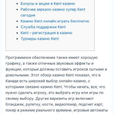
Бонусы и акции в Kent казино
Рабочее зеркало казино супер Kent
сегодня
Казино Kent онлайн играть бесплатно
Служба поддержки Kent
Kent – регистрация в казино
Турниры казино Kent
Программное обеспечение также имеет хорошую
графику, а также отличные звуковые эффекты и
функции, которые должны оставить игроков сытыми и
довольными. Этот обзор казино Kent показал, что в
Канаде есть широкий выбор онлайн-казино, с
которыми связано казино Kent. Чтобы начать, все, что
нужно сделать игроку, это выбрать игру или игры по
своему выбору. Другие варианты игр включают
блэкджек, рулетку, кости, видеопокер, подсчет карт,
покер в режиме реального времени, игровые автоматы