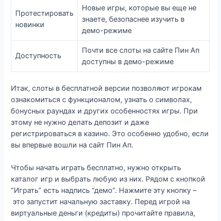
Новые игры, которые вы еще не
Протестировать
знаете, безопаснее изучить в
новинки
демо-режиме
Почти все слоты на сайте Пин Ап
Доступность
доступны в демо-режиме
Итак, слоты в бесплатной версии позволяют игрокам
ознакомиться с функционалом, узнать о символах,
бонусных раундах и других особенностях игры. При
этому не нужно делать депозит и даже
регистрироваться в казино. Это особенно удобно, если
вы впервые вошли на сайт Пин Ап.
Чтобы начать играть бесплатно, нужно открыть
каталог игр и выбрать любую из них. Рядом с кнопкой
“Играть” есть надпись “демо”. Нажмите эту кнопку –
это запустит начальную заставку. Перед игрой на
виртуальные деньги (кредиты) прочитайте правила,