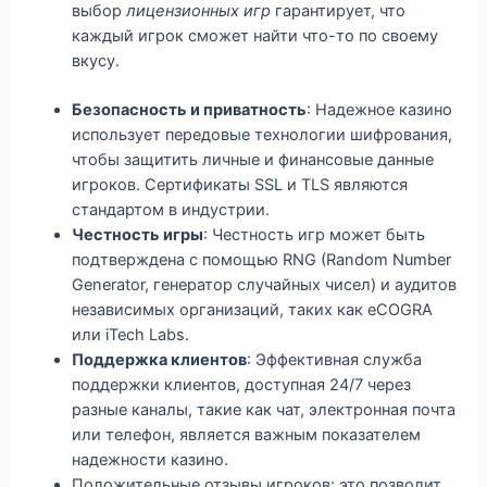
выбор
лицензионных игр
гарантирует, что
каждый игрок сможет найти что-то по своему
вкусу.
Безопасность и приватность
: Надежное казино
использует передовые технологии шифрования,
чтобы защитить личные и финансовые данные
игроков. Сертификаты SSL и TLS являются
стандартом в индустрии.
Честность игры
: Честность игр может быть
подтверждена с помощью RNG (Random Number
Generator, генератор случайных чисел) и аудитов
независимых организаций, таких как eCOGRA
или iTech Labs.
Поддержка клиентов
: Эффективная служба
поддержки клиентов, доступная 24/7 через
разные каналы, такие как чат, электронная почта
или телефон, является важным показателем
надежности казино.
Положительные отзывы игроков: это позволит