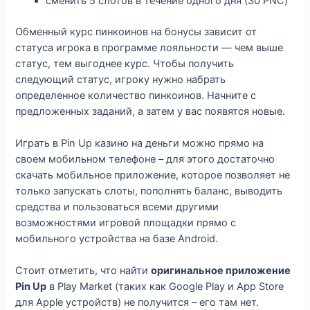
сменить 5 слотов в течение одного дня (30 PNC)
Обменный курс пинкоинов на бонусы зависит от
статуса игрока в программе лояльности — чем выше
статус, тем выгоднее курс. Чтобы получить
следующий статус, игроку нужно набрать
определенное количество пинкоинов. Начните с
предложенных заданий, а затем у вас появятся новые.
Играть в Pin Up казино на деньги можно прямо на
своем мобильном телефоне – для этого достаточно
скачать мобильное приложение, которое позволяет не
только запускать слоты, пополнять баланс, выводить
средства и пользоваться всеми другими
возможностями игровой площадки прямо с
мобильного устройства на базе Android.
Стоит отметить, что найти
оригинальное приложение
Pin Up
в Play Market (таких как Google Play и App Store
для Apple устройств) не получится – его там нет.