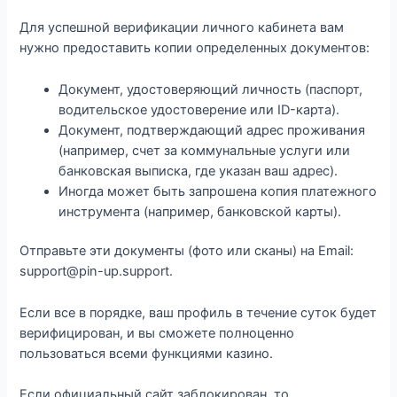
Для успешной верификации личного кабинета вам
нужно предоставить копии определенных документов:
Документ, удостоверяющий личность (паспорт,
водительское удостоверение или ID-карта).
Документ, подтверждающий адрес проживания
(например, счет за коммунальные услуги или
банковская выписка, где указан ваш адрес).
Иногда может быть запрошена копия платежного
инструмента (например, банковской карты).
Отправьте эти документы (фото или сканы) на Email:
support@pin-up.support.
Если все в порядке, ваш профиль в течение суток будет
верифицирован, и вы сможете полноценно
пользоваться всеми функциями казино.
Если официальный сайт заблокирован, то