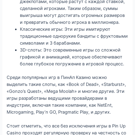
джекпотами, которые растут с каждой ставкой,
сделанной игроками. Таким образом, суммы
выигрыша могут достигать огромных размеров
и превратить обычного игрока в миллионера.
Классические игры: Эти игры имитируют
традиционные однорукие бандиты с фруктовыми
символами и 3 барабанами.
3D-слоты: Это современные игры со сложной
графикой и анимацией, которые обеспечивают
более глубокое погружение в игровой процесс.
Среди популярных игр в ПинАп Казино можно
выделить такие слоты, как «Book of Dead», «Starburst»,
«Gonzo’s Quest», «Mega Moolah» и многие другие. Эти
игры разработаны ведущими провайдерами в
индустрии, включая такие компании, как NetEnt,
Microgaming, Play’n GO, Pragmatic Play, и других.
Стоит отметить, что все без исключения игры в Pin Up
Casino проходят регулярную проверку на честность со