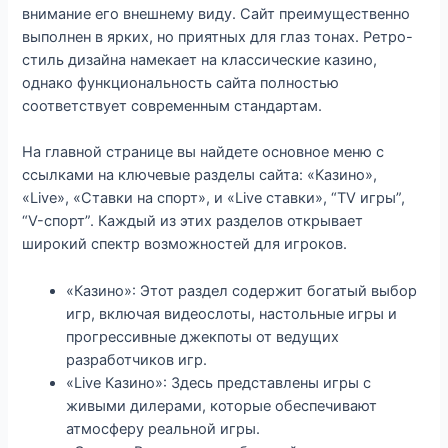
внимание его внешнему виду. Сайт преимущественно
выполнен в ярких, но приятных для глаз тонах. Ретро-
стиль дизайна намекает на классические казино,
однако функциональность сайта полностью
соответствует современным стандартам.
На главной странице вы найдете основное меню с
ссылками на ключевые разделы сайта: «Казино»,
«Live», «Ставки на спорт», и «Live ставки», “TV игры”,
“V-спорт”. Каждый из этих разделов открывает
широкий спектр возможностей для игроков.
«Казино»: Этот раздел содержит богатый выбор
игр, включая видеослоты, настольные игры и
прогрессивные джекпоты от ведущих
разработчиков игр.
«Live Казино»: Здесь представлены игры с
живыми дилерами, которые обеспечивают
атмосферу реальной игры.