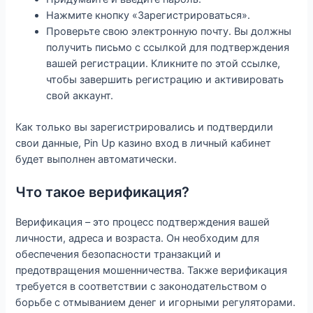
Нажмите кнопку «Зарегистрироваться».
Проверьте свою электронную почту. Вы должны
получить письмо с ссылкой для подтверждения
вашей регистрации. Кликните по этой ссылке,
чтобы завершить регистрацию и активировать
свой аккаунт.
Как только вы зарегистрировались и подтвердили
свои данные, Pin Up казино вход в личный кабинет
будет выполнен автоматически.
Что такое верификация?
Верификация – это процесс подтверждения вашей
личности, адреса и возраста. Он необходим для
обеспечения безопасности транзакций и
предотвращения мошенничества. Также верификация
требуется в соответствии с законодательством о
борьбе с отмыванием денег и игорными регуляторами.