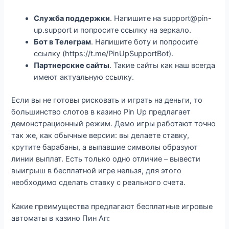
Служба поддержки
. Напишите на support@pin-
up.support и попросите ссылку на зеркало.
Бот в Телеграм
. Напишите боту и попросите
ссылку (https://t.me/PinUpSupportBot).
Партнерские сайты
. Такие сайты как наш всегда
имеют актуальную ссылку.
Если вы не готовы рисковать и играть на деньги, то
большинство слотов в казино Pin Up предлагает
демонстрационный режим. Демо игры работают точно
так же, как обычные версии: вы делаете ставку,
крутите барабаны, а выпавшие символы образуют
линии выплат. Есть только одно отличие – вывести
выигрыш в бесплатной игре нельзя, для этого
необходимо сделать ставку с реального счета.
Какие преимущества предлагают бесплатные игровые
автоматы в казино Пин Ап: