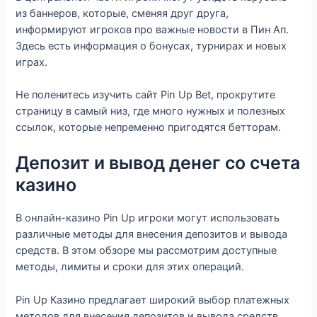
из баннеров, которые, сменяя друг друга,
информируют игроков про важные новости в Пин Ап.
Здесь есть информация о бонусах, турнирах и новых
играх.
Не поленитесь изучить сайт Pin Up Bet, прокрутите
страницу в самый низ, где много нужных и полезных
ссылок, которые непременно пригодятся бетторам.
Депозит и вывод денег со счета
казино
В онлайн-казино Pin Up игроки могут использовать
различные методы для внесения депозитов и вывода
средств. В этом обзоре мы рассмотрим доступные
методы, лимиты и сроки для этих операций.
Pin Up Казино предлагает широкий выбор платежных
методов для внесения депозитов и вывода средств.