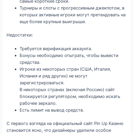
самые короткие сроки.
Турниры и слоты с прогрессивным джекпотом, в
которых активные игроки могут претендовать на
еще более крупные выигрыши.
Недостатки:
Требуется верификация аккаунта.
Бонусы необходимо отыграть, чтобы вывести
средства.
Игроки из некоторых стран (США, Италия,
Испания и ряд других) не могут
зарегистрироваться.
В некоторых странах (включая Россию) сайт
блокируется регулятором, необходимо искать
рабочее зеркало.
Есть лимит на вывод средств.
С первого взгляда на официальный сайт Pin Up Казино
становится ясно, что дизайнеры уделили особое