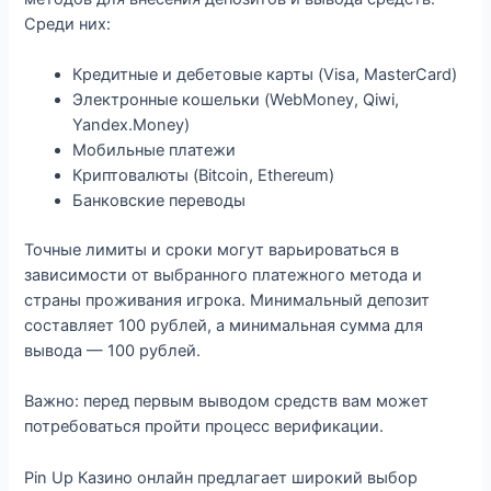
Среди них:
Кредитные и дебетовые карты (Visa, MasterCard)
Электронные кошельки (WebMoney, Qiwi,
Yandex.Money)
Мобильные платежи
Криптовалюты (Bitcoin, Ethereum)
Банковские переводы
Точные лимиты и сроки могут варьироваться в
зависимости от выбранного платежного метода и
страны проживания игрока. Минимальный депозит
составляет 100 рублей, а минимальная сумма для
вывода — 100 рублей.
Важно: перед первым выводом средств вам может
потребоваться пройти процесс верификации.
Pin Up Казино онлайн предлагает широкий выбор