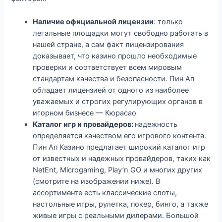
Наличие официальной лицензии
: только
легальные площадки могут свободно работать в
нашей стране, а сам факт лицензирования
доказывает, что казино прошло необходимые
проверки и соответствует всем мировым
стандартам качества и безопасности. Пин Ап
обладает лицензией от одного из наиболее
уважаемых и строгих регулирующих органов в
игорном бизнесе — Кюрасао
Каталог игр и провайдеров:
надежность
определяется качеством его игрового контента.
Пин Ап Казино предлагает широкий каталог игр
от известных и надежных провайдеров, таких как
NetEnt, Microgaming, Play’n GO и многих других
(смотрите на изображении ниже). В
ассортименте есть классические слоты,
настольные игры, рулетка, покер, бинго, а также
живые игры с реальными дилерами. Большой