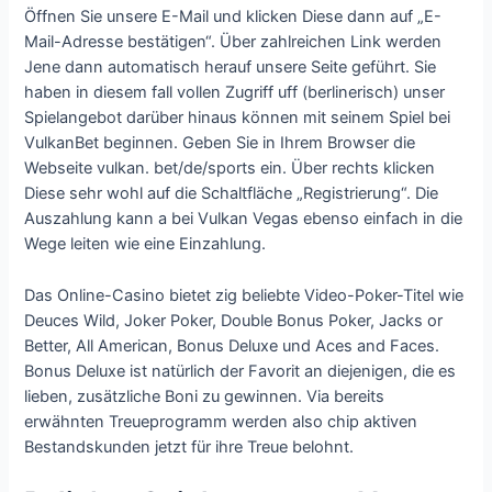
Öffnen Sie unsere E-Mail und klicken Diese dann auf „E-
Mail-Adresse bestätigen“. Über zahlreichen Link werden
Jene dann automatisch herauf unsere Seite geführt. Sie
haben in diesem fall vollen Zugriff uff (berlinerisch) unser
Spielangebot darüber hinaus können mit seinem Spiel bei
VulkanBet beginnen. Geben Sie in Ihrem Browser die
Webseite vulkan. bet/de/sports ein. Über rechts klicken
Diese sehr wohl auf die Schaltfläche „Registrierung“. Die
Auszahlung kann a bei Vulkan Vegas ebenso einfach in die
Wege leiten wie eine Einzahlung.
Das Online-Casino bietet zig beliebte Video-Poker-Titel wie
Deuces Wild, Joker Poker, Double Bonus Poker, Jacks or
Better, All American, Bonus Deluxe und Aces and Faces.
Bonus Deluxe ist natürlich der Favorit an diejenigen, die es
lieben, zusätzliche Boni zu gewinnen. Via bereits
erwähnten Treueprogramm werden also chip aktiven
Bestandskunden jetzt für ihre Treue belohnt.