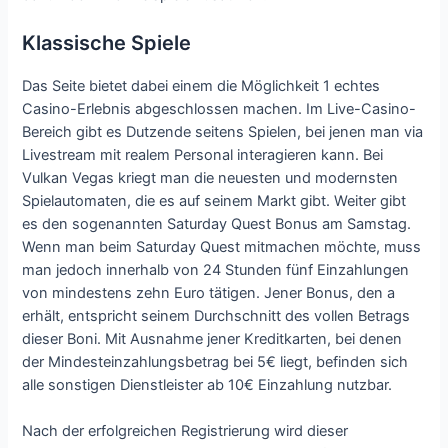
Klassische Spiele
Das Seite bietet dabei einem die Möglichkeit 1 echtes
Casino-Erlebnis abgeschlossen machen. Im Live-Casino-
Bereich gibt es Dutzende seitens Spielen, bei jenen man via
Livestream mit realem Personal interagieren kann. Bei
Vulkan Vegas kriegt man die neuesten und modernsten
Spielautomaten, die es auf seinem Markt gibt. Weiter gibt
es den sogenannten Saturday Quest Bonus am Samstag.
Wenn man beim Saturday Quest mitmachen möchte, muss
man jedoch innerhalb von 24 Stunden fünf Einzahlungen
von mindestens zehn Euro tätigen. Jener Bonus, den a
erhält, entspricht seinem Durchschnitt des vollen Betrags
dieser Boni. Mit Ausnahme jener Kreditkarten, bei denen
der Mindesteinzahlungsbetrag bei 5€ liegt, befinden sich
alle sonstigen Dienstleister ab 10€ Einzahlung nutzbar.
Nach der erfolgreichen Registrierung wird dieser