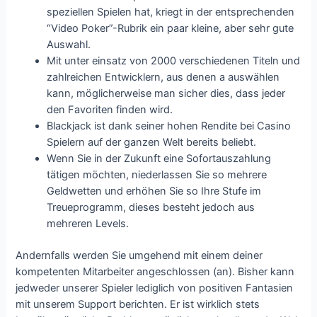
speziellen Spielen hat, kriegt in der entsprechenden
“Video Poker”-Rubrik ein paar kleine, aber sehr gute
Auswahl.
Mit unter einsatz von 2000 verschiedenen Titeln und
zahlreichen Entwicklern, aus denen a auswählen
kann, möglicherweise man sicher dies, dass jeder
den Favoriten finden wird.
Blackjack ist dank seiner hohen Rendite bei Casino
Spielern auf der ganzen Welt bereits beliebt.
Wenn Sie in der Zukunft eine Sofortauszahlung
tätigen möchten, niederlassen Sie so mehrere
Geldwetten und erhöhen Sie so Ihre Stufe im
Treueprogramm, dieses besteht jedoch aus
mehreren Levels.
Andernfalls werden Sie umgehend mit einem deiner
kompetenten Mitarbeiter angeschlossen (an). Bisher kann
jedweder unserer Spieler lediglich von positiven Fantasien
mit unserem Support berichten. Er ist wirklich stets