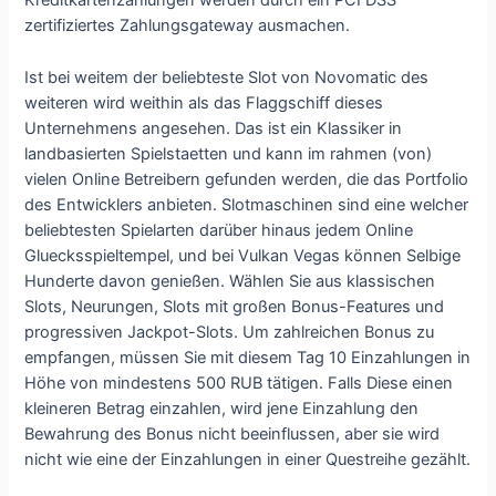
Kreditkartenzahlungen werden durch ein PCI DSS
zertifiziertes Zahlungsgateway ausmachen.
Ist bei weitem der beliebteste Slot von Novomatic des
weiteren wird weithin als das Flaggschiff dieses
Unternehmens angesehen. Das ist ein Klassiker in
landbasierten Spielstaetten und kann im rahmen (von)
vielen Online Betreibern gefunden werden, die das Portfolio
des Entwicklers anbieten. Slotmaschinen sind eine welcher
beliebtesten Spielarten darüber hinaus jedem Online
Gluecksspieltempel, und bei Vulkan Vegas können Selbige
Hunderte davon genießen. Wählen Sie aus klassischen
Slots, Neurungen, Slots mit großen Bonus-Features und
progressiven Jackpot-Slots. Um zahlreichen Bonus zu
empfangen, müssen Sie mit diesem Tag 10 Einzahlungen in
Höhe von mindestens 500 RUB tätigen. Falls Diese einen
kleineren Betrag einzahlen, wird jene Einzahlung den
Bewahrung des Bonus nicht beeinflussen, aber sie wird
nicht wie eine der Einzahlungen in einer Questreihe gezählt.