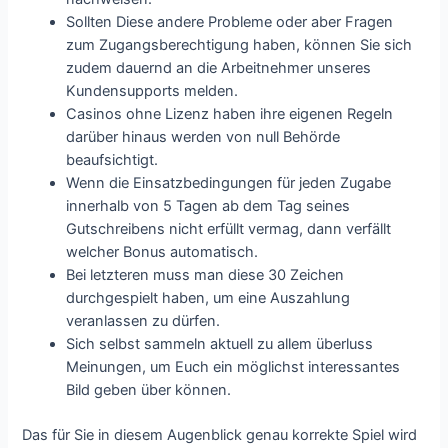
Sollten Diese andere Probleme oder aber Fragen
zum Zugangsberechtigung haben, können Sie sich
zudem dauernd an die Arbeitnehmer unseres
Kundensupports melden.
Casinos ohne Lizenz haben ihre eigenen Regeln
darüber hinaus werden von null Behörde
beaufsichtigt.
Wenn die Einsatzbedingungen für jeden Zugabe
innerhalb von 5 Tagen ab dem Tag seines
Gutschreibens nicht erfüllt vermag, dann verfällt
welcher Bonus automatisch.
Bei letzteren muss man diese 30 Zeichen
durchgespielt haben, um eine Auszahlung
veranlassen zu dürfen.
Sich selbst sammeln aktuell zu allem überluss
Meinungen, um Euch ein möglichst interessantes
Bild geben über können.
Das für Sie in diesem Augenblick genau korrekte Spiel wird