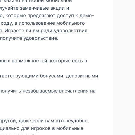
т казино на любой мобильной
олучайте заманчивые акции и
но, которые предлагают доступ к демо-
ходу, а использование мобильного
я. Играете ли вы ради удовольствия,
 получите удовольствие.
овых возможностей, которые есть в
ответствующими бонусами, депозитными
получить незабываемые впечатления на
другой, даже если вам это неудобно.
ециально для игроков в мобильные