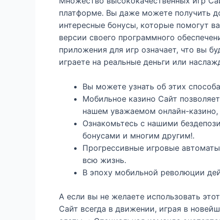
Множество высококачественных игр Сай
платформе. Вы даже можете получить до
интересные бонусы, которые помогут ва
версии своего программного обеспечени
приложения для игр означает, что вы бу
играете на реальные деньги или наслаж
Вы можете узнать об этих способ
Мобильное казино Сайт позволяет
нашем уважаемом онлайн-казино, 
Ознакомьтесь с нашими бездепоз
бонусами и многим другим!.
Прогрессивные игровые автоматы 
всю жизнь.
В эпоху мобильной революции дей
А если вы не желаете использовать этот
Сайт всегда в движении, играя в новей