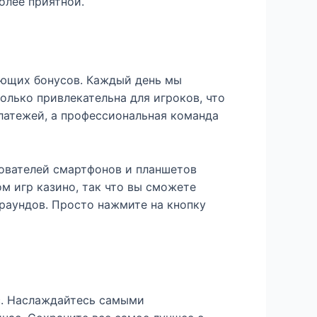
олее приятной.
вующих бонусов. Каждый день мы
олько привлекательна для игроков, что
платежей, а профессиональная команда
ователей смартфонов и планшетов
м игр казино, так что вы сможете
 раундов. Просто нажмите на кнопку
с. Наслаждайтесь самыми