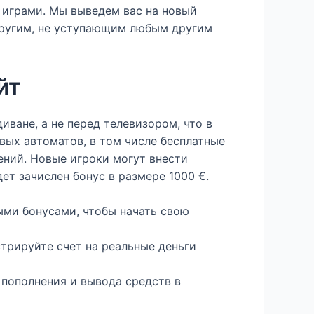
0 играми. Мы выведем вас на новый
другим, не уступающим любым другим
йт
иване, а не перед телевизором, что в
вых автоматов, в том числе бесплатные
ний. Новые игроки могут внести
ет зачислен бонус в размере 1000 €.
ными бонусами, чтобы начать свою
стрируйте счет на реальные деньги
 пополнения и вывода средств в