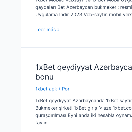
qaydaları Bet Azərbaycan bukmekeri: rəsmi
Uygulama Indir 2023 Veb-saytın mobil versi
Leer más »
1xBet qeydiyyat Azərbayca
bonu
1xbet apk
/ Por
1xBet qeydiyyat Azərbaycanda 1xBet saytı
Bukmeker şirkəti 1xBet giriş ᐉ aze 1xbet.
quraşdırılması Eyni anda iki hesabla oyn
faylını …