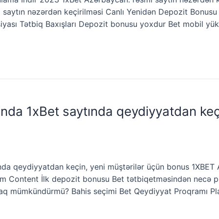
 saytın nəzərdən keçirilməsi Canlı Yenidən Depozit Bonusu
yası Tətbiq Baxışları Depozit bonusu yoxdur Bet mobil yük
nda 1xBet saytında qeydiyyatdan keçi
nda qeydiyyatdan keçin, yeni müştərilər üçün bonus 1XBET
com Content İlk depozit bonusu Bet tətbiqetməsindən necə 
amaq mümkündürmü? Bahis seçimi Bet Qeydiyyat Proqramı P