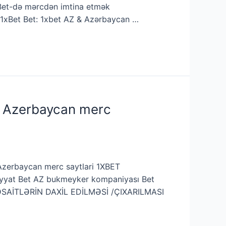
 Bet-də mərcdən imtina etmək
ı 1xBet Bet: 1xbet AZ & Аzərbаyсаn …
et Azerbaycan merc
 Azerbaycan merc saytlari 1XBET
iyyat Bet AZ bukmеykеr kompaniyası Bet
ƏSAİTLƏRİN DAXİL EDİLMƏSİ /ÇIXARILMASI