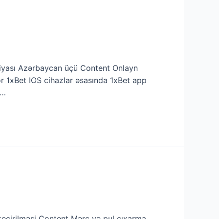
rsiyası Azərbaycan üçü Content Onlayn
or 1xBet IOS cihazlar əsasında 1xBet app
 …
eçirilməsi Content Mərc və pul çıxarma