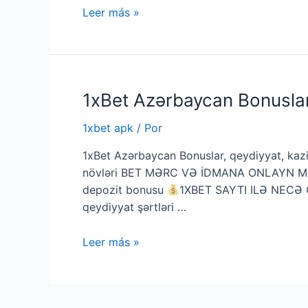
Leer más »
1xBet Azərbaycan Bonuslar,
1xbet apk
/ Por
1xBet Azərbaycan Bonuslar, qeydiyyat, kaz
növləri BET MƏRC VƏ İDMANA ONLAYN MƏRCL
depozit bonusu
1XBET SAYTI ILƏ NECƏ 
qeydiyyat şərtləri …
Leer más »