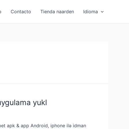
o
Contacto
Tienda naarden
Idioma
uygulama yukl
t apk & app Android, iphone ilə idman