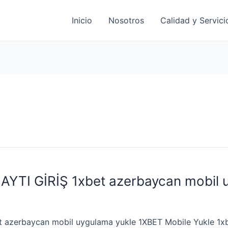
Inicio
Nosotros
Calidad y Servici
YTI GİRİŞ 1xbet azerbaycan mobil 
azerbaycan mobil uygulama yukle 1XBET Mobile Yukle 1xbe