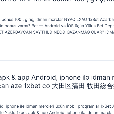
 bonus 100 , giriş, idman mərclər NYAQ LXAQ 1xBet Azərbay
n bonus varmı? Bet — Android və İOS üçün Yüklə Bet Depo
i BET AZERBAYCAN SAYTI ILƏ NECƏ QAZANMAQ OLAR? İD
pk & app Android, iphone ilə idman 
ərbaycan aze 1xbet co 大田区蒲
oid, iphone ilə idman mərcləri üçün mobil proqramlar 
xbet apk & app Android, iphone ilə idman mərcləri ü