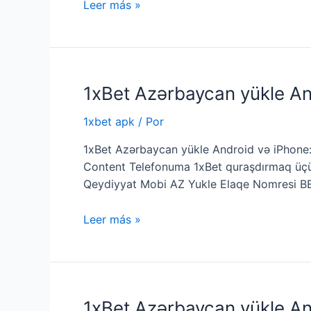
Leer más »
1xBet Azərbaycan yükle An
1xbet apk
/ Por
1xBet Azərbaycan yükle Android və iPhone:
Content Telefonuma 1xBet quraşdırmaq üçü
Qeydiyyat Mobi AZ Yukle Elaqe Nomres
Leer más »
1xBet Azərbaycan yükle An