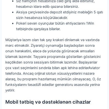
Siz həmçinin hesabınıza cəld giriş əldə edirsiniz,
hesabınızı idarə edib qazana bilərsiniz.
Aksiya çərçivəsində depozit etdiyiniz məbləğin 5 qatı
sizin hesabınıza köçürüləcəkdir.
Pokeri sevən oyunçular bütün ehtiyaclarını 1Win
tətbiqində qarşılaya bilərlər.
Müştəriyə lazım olan tək şey krakeri dinləmək və vaxtında
mərc etməkdir. Ziyarətçi oynamağa başladıqdan sonra
onun hərəkətini, eləcə də yolunda görünəcək əmsalları
izləmək lazımdır. Təyyarə proqramda göstərilən göstəricini
keçdikdən sonra sessiyanı bitirmək lazımdır. Başlayanlar
çox vaxt seçimlərini sındırıla bilən apk lehinə edirlərAviator
telefonda. Ancaq orijinal slotun xüsusiyyətlərini nəzərə
alaraq, bu proqramı hazırlamaq mümkün olmayacaq. O, öz
funksiyalarını təsadüfi ədədlər generatoru əsasında yerinə
yetirir.
Mobil tətbiq və dəstəklənən cihazlar