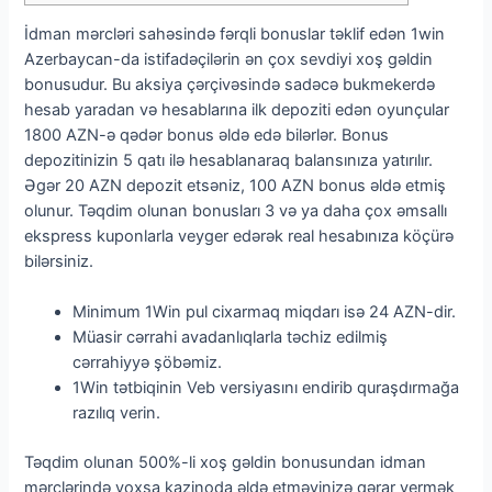
İdman mərcləri sahəsində fərqli bonuslar təklif edən 1win
Azerbaycan-da istifadəçilərin ən çox sevdiyi xoş gəldin
bonusudur. Bu aksiya çərçivəsində sadəcə bukmekerdə
hesab yaradan və hesablarına ilk depoziti edən oyunçular
1800 AZN-ə qədər bonus əldə edə bilərlər. Bonus
depozitinizin 5 qatı ilə hesablanaraq balansınıza yatırılır.
Əgər 20 AZN depozit etsəniz, 100 AZN bonus əldə etmiş
olunur. Təqdim olunan bonusları 3 və ya daha çox əmsallı
ekspress kuponlarla veyger edərək real hesabınıza köçürə
bilərsiniz.
Minimum 1Win pul cixarmaq miqdarı isə 24 AZN-dir.
Müasir cərrahi avadanlıqlarla təchiz edilmiş
cərrahiyyə şöbəmiz.
1Win tətbiqinin Veb versiyasını endirib quraşdırmağa
razılıq verin.
Təqdim olunan 500%-li xoş gəldin bonusundan idman
mərclərində yoxsa kazinoda əldə etməyinizə qərar vermək