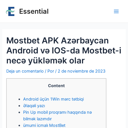
Essential
Mostbet APK Azərbaycan
Android və IOS-da Mostbet-i
necə yükləmək olar
Deja un comentario
/ Por
/
2 de noviembre de 2023
Content
Android üçün 1Win mərc tətbiqi
Əlaqəli yazı
Pin Up mobil proqramı haqqında nə
bilmək lazımdır
ümumi icmalı MostBet