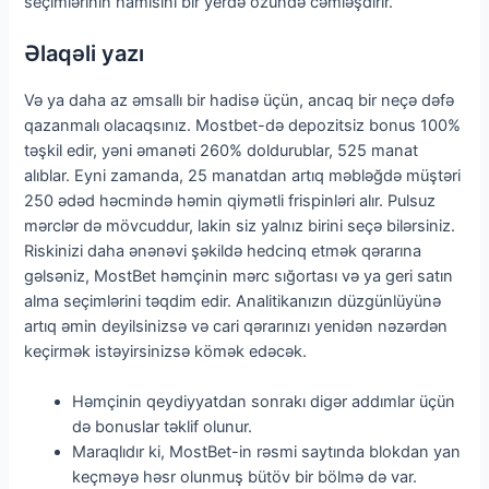
seçimlərinin hamısını bir yerdə özündə cəmləşdirir.
Əlaqəli yazı
Və ya daha az əmsallı bir hadisə üçün, ancaq bir neçə dəfə
qazanmalı olacaqsınız. Mostbet-də depozitsiz bonus 100%
təşkil edir, yəni əmanəti 260% doldurublar, 525 manat
alıblar. Eyni zamanda, 25 manatdan artıq məbləğdə müştəri
250 ədəd həcmində həmin qiymətli frispinləri alır. Pulsuz
mərclər də mövcuddur, lakin siz yalnız birini seçə bilərsiniz.
Riskinizi daha ənənəvi şəkildə hedcinq etmək qərarına
gəlsəniz, MostBet həmçinin mərc sığortası və ya geri satın
alma seçimlərini təqdim edir. Analitikanızın düzgünlüyünə
artıq əmin deyilsinizsə və cari qərarınızı yenidən nəzərdən
keçirmək istəyirsinizsə kömək edəcək.
Həmçinin qeydiyyatdan sonrakı digər addımlar üçün
də bonuslar təklif olunur.
Maraqlıdır ki, MostBet-in rəsmi saytında blokdan yan
keçməyə həsr olunmuş bütöv bir bölmə də var.