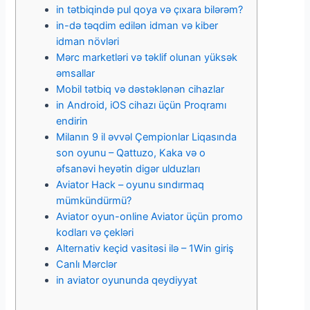
in tətbiqində pul qoya və çıxara bilərəm?
in-də təqdim edilən idman və kiber
idman növləri
Mərc marketləri və təklif olunan yüksək
əmsallar
Mobil tətbiq və dəstəklənən cihazlar
in Android, iOS cihazı üçün Proqramı
endirin
Milanın 9 il əvvəl Çempionlar Liqasında
son oyunu – Qattuzo, Kaka və o
əfsanəvi heyətin digər ulduzları
Aviator Hack – oyunu sındırmaq
mümkündürmü?
Aviator oyun-online Aviator üçün promo
kodları və çekləri
Alternativ keçid vasitəsi ilə – 1Win giriş
Canlı Mərclər
in aviator oyununda qeydiyyat