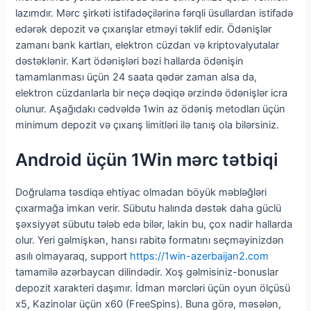
lazımdır. Mərc şirkəti istifadəçilərinə fərqli üsullardan istifadə
edərək depozit və çıxarışlar etməyi təklif edir. Ödənişlər
zamanı bank kartları, elektron cüzdan və kriptovalyutalar
dəstəklənir. Kart ödənişləri bəzi hallarda ödənişin
tamamlanması üçün 24 saata qədər zaman alsa da,
elektron cüzdanlarla bir neçə dəqiqə ərzində ödənişlər icra
olunur. Aşağıdakı cədvəldə 1win az ödəniş metodları üçün
minimum depozit və çıxarış limitləri ilə tanış ola bilərsiniz.
Android üçün 1Win mərc tətbiqi
Doğrulama təsdiqə ehtiyac olmadan böyük məbləğləri
çıxarmağa imkan verir. Sübutu halında dəstək daha güclü
şəxsiyyət sübutu tələb edə bilər, lakin bu, çox nadir hallarda
olur. Yeri gəlmişkən, hansı rabitə formatını seçməyinizdən
asılı olmayaraq, support
https://1win-azerbaijan2.com
tamamilə azərbaycan dilindədir. Xoş gəlmisiniz-bonuslar
depozit xarakteri daşımır. İdman mərcləri üçün oyun ölçüsü
x5, Kazinolar üçün x60 (FreeSpins). Buna görə, məsələn,