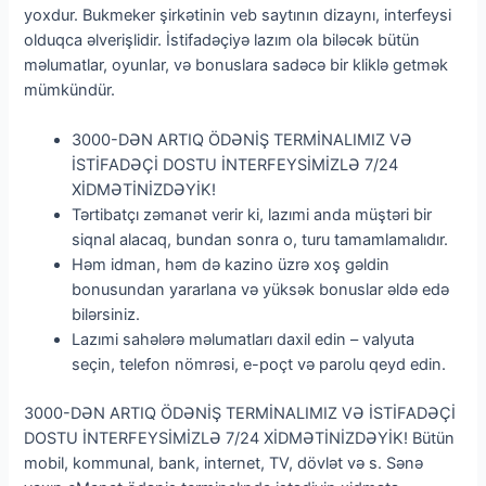
yoxdur. Bukmeker şirkətinin veb saytının dizaynı, interfeysi
olduqca əlverişlidir. İstifadəçiyə lazım ola biləcək bütün
məlumatlar, oyunlar, və bonuslara sadəcə bir kliklə getmək
mümkündür.
3000-DƏN ARTIQ ÖDƏNİŞ TERMİNALIMIZ VƏ
İSTİFADƏÇİ DOSTU İNTERFEYSİMİZLƏ 7/24
XİDMƏTİNİZDƏYİK!
Tərtibatçı zəmanət verir ki, lazımi anda müştəri bir
siqnal alacaq, bundan sonra o, turu tamamlamalıdır.
Həm idman, həm də kazino üzrə xoş gəldin
bonusundan yararlana və yüksək bonuslar əldə edə
bilərsiniz.
Lazımi sahələrə məlumatları daxil edin – valyuta
seçin, telefon nömrəsi, e-poçt və parolu qeyd edin.
3000-DƏN ARTIQ ÖDƏNİŞ TERMİNALIMIZ VƏ İSTİFADƏÇİ
DOSTU İNTERFEYSİMİZLƏ 7/24 XİDMƏTİNİZDƏYİK! Bütün
mobil, kommunal, bank, internet, TV, dövlət və s. Sənə