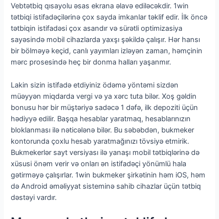
Vebtətbiq qısayolu əsas ekrana əlavə ediləcəkdir. 1win
tətbiqi istifadəçilərinə çox sayda imkanlar təklif edir. İlk öncə
tətbiqin istifadəsi çox asandır və sürətli optimizasiya
sayəsində mobil cihazlarda yaxşı şəkildə çalışır. Hər hansı
bir bölməyə keçid, canlı yayımları izləyən zaman, həmçinin
mərc prosesində heç bir donma halları yaşanmır.
Lakin sizin istifadə etdiyiniz ödəmə yöntəmi sizdən
müəyyən miqdarda vergi və ya xərc tuta bilər. Xoş gəldin
bonusu hər bir müştəriyə sadəcə 1 dəfə, ilk depoziti üçün
hədiyyə edilir. Başqa hesablar yaratmaq, hesablarınızın
bloklanması ilə nəticələnə bilər. Bu səbəbdən, bukmeker
kontorunda çoxlu hesab yaratmağınızı tövsiyə etmirik.
Bukmekerlər sayt versiyası ilə yanaşı mobil tətbiqlərinə də
xüsusi önəm verir və onları ən istifadəçi yönümlü hala
gətirməyə çalışırlar. 1win bukmeker şirkətinin həm iOS, həm
də Android əməliyyat sisteminə sahib cihazlar üçün tətbiq
dəstəyi vardır.