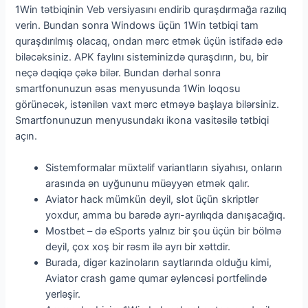
1Win tətbiqinin Veb versiyasını endirib quraşdırmağa razılıq
verin. Bundan sonra Windows üçün 1Win tətbiqi tam
quraşdırılmış olacaq, ondan mərc etmək üçün istifadə edə
biləcəksiniz. APK faylını sisteminizdə quraşdırın, bu, bir
neçə dəqiqə çəkə bilər. Bundan dərhal sonra
smartfonunuzun əsas menyusunda 1Win loqosu
görünəcək, istənilən vaxt mərc etməyə başlaya bilərsiniz.
Smartfonunuzun menyusundakı ikona vasitəsilə tətbiqi
açın.
Sistemformalar müxtəlif variantların siyahısı, onların
arasında ən uyğununu müəyyən etmək qalır.
Aviator hack mümkün deyil, slot üçün skriptlər
yoxdur, amma bu barədə ayrı-ayrılıqda danışacağıq.
Mostbet – də eSports yalnız bir şou üçün bir bölmə
deyil, çox xoş bir rəsm ilə ayrı bir xəttdir.
Burada, digər kazinoların saytlarında olduğu kimi,
Aviator crash game qumar əyləncəsi portfelində
yerləşir.