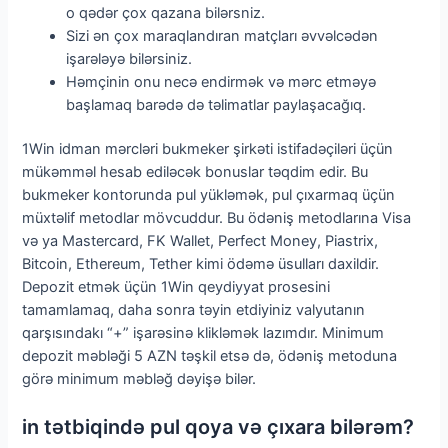
o qədər çox qazana bilərsniz.
Sizi ən çox maraqlandıran matçları əvvəlcədən
işarələyə bilərsiniz.
Həmçinin onu necə endirmək və mərc etməyə
başlamaq barədə də təlimatlar paylaşacağıq.
1Win idman mərcləri bukmeker şirkəti istifadəçiləri üçün
mükəmməl hesab ediləcək bonuslar təqdim edir. Bu
bukmeker kontorunda pul yükləmək, pul çıxarmaq üçün
müxtəlif metodlar mövcuddur. Bu ödəniş metodlarına Visa
və ya Mastercard, FK Wallet, Perfect Money, Piastrix,
Bitcoin, Ethereum, Tether kimi ödəmə üsulları daxildir.
Depozit etmək üçün 1Win qeydiyyat prosesini
tamamlamaq, daha sonra təyin etdiyiniz valyutanın
qarşısındakı “+” işarəsinə klikləmək lazımdır. Minimum
depozit məbləği 5 AZN təşkil etsə də, ödəniş metoduna
görə minimum məbləğ dəyişə bilər.
in tətbiqində pul qoya və çıxara bilərəm?